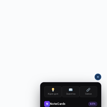
Идея дня
Заметка
Связи
N
NoteCards
БЕТА