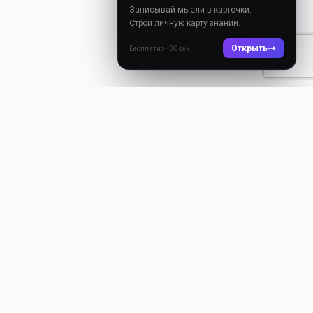
Записывай мысли в карточки.
Строй личную карту знаний.
Открыть
Бесплатно · 30 сек
Dzen
Way
Литературный портал
Доступно в
Google Play