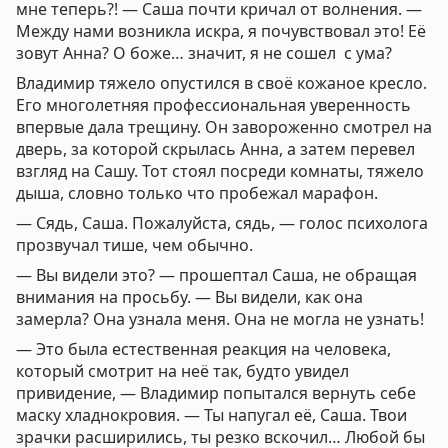
мне теперь?! — Саша почти кричал от волнения. —
Между нами возникла искра, я почувствовал это! Её
зовут Анна? О боже… значит, я не сошел с ума?
Владимир тяжело опустился в своё кожаное кресло.
Его многолетняя профессиональная уверенность
впервые дала трещину. Он завороженно смотрел на
дверь, за которой скрылась Анна, а затем перевел
взгляд на Сашу. Тот стоял посреди комнаты, тяжело
дыша, словно только что пробежал марафон.
— Сядь, Саша. Пожалуйста, сядь, — голос психолога
прозвучал тише, чем обычно.
— Вы видели это? — прошептал Саша, не обращая
внимания на просьбу. — Вы видели, как она
замерла? Она узнала меня. Она не могла не узнать!
— Это была естественная реакция на человека,
который смотрит на неё так, будто увидел
привидение, — Владимир попытался вернуть себе
маску хладнокровия. — Ты напугал её, Саша. Твои
зрачки расширились, ты резко вскочил… Любой бы