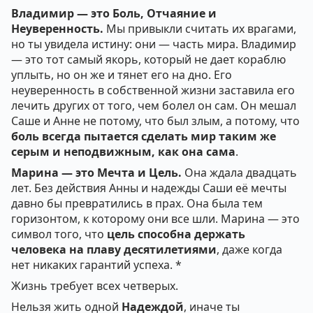
Владимир — это Боль, Отчаяние и
Неуверенность.
Мы привыкли считать их врагами,
но ты увидела истину: они — часть мира. Владимир
— это тот самый якорь, который не дает кораблю
уплыть, но он же и тянет его на дно. Его
неуверенность в собственной жизни заставила его
лечить других от того, чем болел он сам. Он мешал
Саше и Анне не потому, что был злым, а потому, что
боль всегда пытается сделать мир таким же
серым и неподвижным, как она сама
.
Марина — это Мечта и Цель.
Она ждала двадцать
лет. Без действия Анны и надежды Саши её мечты
давно бы превратились в прах. Она была тем
горизонтом, к которому они все шли. Марина — это
символ того, что
цель способна держать
человека на плаву десятилетиями
, даже когда
нет никаких гарантий успеха. *
Жизнь требует всех четверых.
Нельзя жить одной
Надеждой
, иначе ты