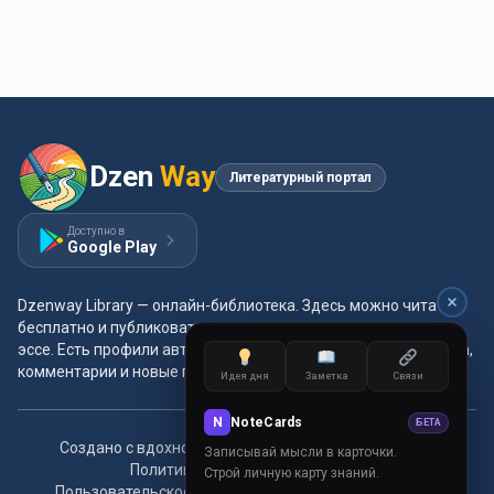
Dzen
Way
Литературный портал
Доступно в
Google Play
Dzenway Library — онлайн-библиотека. Здесь можно читать
бесплатно и публиковать свои произведения: проза, поэзия,
эссе. Есть профили авторов, жанры и метки, удобная читалка,
комментарии и новые главы каждый день.
Идея дня
Заметка
Связи
N
NoteCards
БЕТА
Создано с вдохновением для читателей и авторов.
Записывай мысли в карточки.
Политика конфиденциальности
Строй личную карту знаний.
Пользовательское соглашение
Правила сообщества