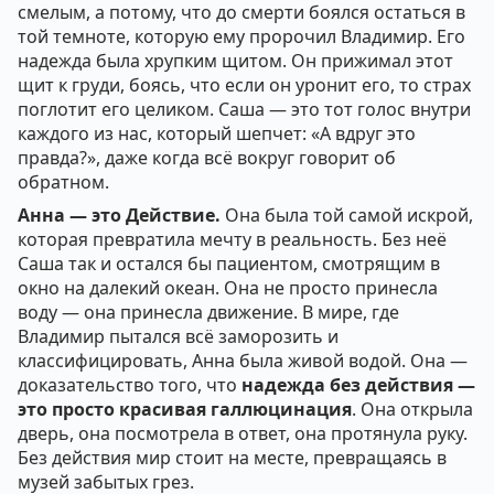
смелым, а потому, что до смерти боялся остаться в
той темноте, которую ему пророчил Владимир. Его
надежда была хрупким щитом. Он прижимал этот
щит к груди, боясь, что если он уронит его, то страх
поглотит его целиком. Саша — это тот голос внутри
каждого из нас, который шепчет: «А вдруг это
правда?», даже когда всё вокруг говорит об
обратном.
Анна — это Действие.
Она была той самой искрой,
которая превратила мечту в реальность. Без неё
Саша так и остался бы пациентом, смотрящим в
окно на далекий океан. Она не просто принесла
воду — она принесла движение. В мире, где
Владимир пытался всё заморозить и
классифицировать, Анна была живой водой. Она —
доказательство того, что
надежда без действия —
это просто красивая галлюцинация
. Она открыла
дверь, она посмотрела в ответ, она протянула руку.
Без действия мир стоит на месте, превращаясь в
музей забытых грез.