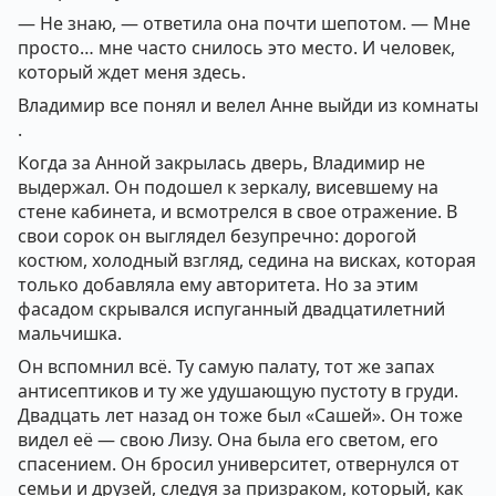
— Не знаю, — ответила она почти шепотом. — Мне
просто… мне часто снилось это место. И человек,
который ждет меня здесь.
Владимир все понял и велел Анне выйди из комнаты
.
Когда за Анной закрылась дверь, Владимир не
выдержал. Он подошел к зеркалу, висевшему на
стене кабинета, и всмотрелся в свое отражение. В
свои сорок он выглядел безупречно: дорогой
костюм, холодный взгляд, седина на висках, которая
только добавляла ему авторитета. Но за этим
фасадом скрывался испуганный двадцатилетний
мальчишка.
Он вспомнил всё. Ту самую палату, тот же запах
антисептиков и ту же удушающую пустоту в груди.
Двадцать лет назад он тоже был «Сашей». Он тоже
видел её — свою Лизу. Она была его светом, его
спасением. Он бросил университет, отвернулся от
семьи и друзей, следуя за призраком, который, как