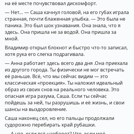
на её месте почувствовал дискомфорт.
— Нет… — Саша качнул головой, на его губах играла
странная, почти блаженная улыбка. — Это была не
паника. Это был шок узнавания. Она знала, что я
здесь. Она пришла не за водой. Она пришла за
мной.
Владимир открыл блокнот и быстро что-то записал,
хотя рука его слегка подрагивала.
— Анна работает здесь всего два дня .Она приехала
из другого города. Ты физически не мог встречать
её раньше. Всё, что мы сейчас видим — это
классическая «проекция». Ты наложил идеальный
образ из своих снов на реального человека. Это
опасная игра разума, Саша. Если ты сейчас
пойдешь за ней, ты разрушишь и её жизнь, и свои
шансы на выздоровление.
Саша наконец сел, но его пальцы продолжали
судорожно перебирать край рубашки.
— А что, если всё наоборот? Что, если моё