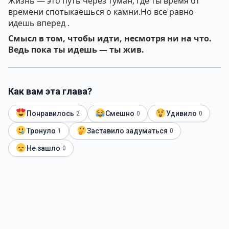
Жизнь — это путь через туман, где ты время от
времени спотыкаешься о камни.Но все равно
идешь вперед .
Смысл в том, чтобы идти, несмотря ни на что.
Ведь пока ты идешь — ты жив.
Как вам эта глава?
Понравилось
Смешно
Удивило
2
0
0
Тронуло
Заставило задуматься
1
0
Не зашло
0