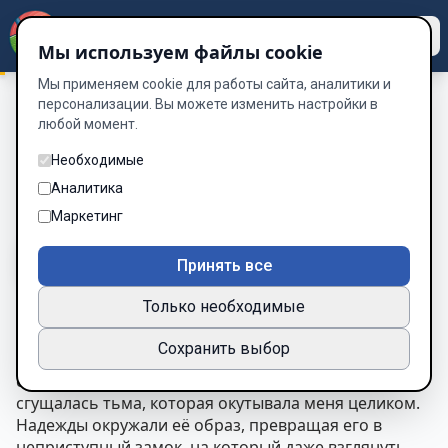
Dzen
Way
Мы используем файлы cookie
Мы применяем cookie для работы сайта, аналитики и
персонализации. Вы можете изменить настройки в
любой момент.
Цена тишины
/
Цена тишины
Цена тишины
Необходимые
Аналитика
Глава 1 из 1
Маркетинг
A-
A+
Тема
Шрифт
Принять все
Только необходимые
«…Она сияла, подобно звезде в бездонном небе. Её
Сохранить выбор
улыбка согревала, словно мягкие лучи утреннего
солнца. В её глазах одновременно пылал огонь и
сгущалась тьма, которая окутывала меня целиком.
Надежды окружали её образ, превращая его в
неприступный замок, на который даже взглянуть