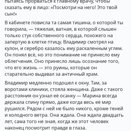
пытаясь прорваться к главному врачу, чтобы
сказать ему в лицо: «Посмотри на него! Это твой
сын!»
В кабинете повисла та самая тишина, о которой ты
говорила, — тяжелая, ватная, в которой слышен
только стук собственного сердца, похожего на
запертую в клетке птицу. Владимир смотрел на
кулон, и серебро казалось ему раскаленным углем.
Он понял всё, но это понимание не принесло ему
облегчения. Оно принесло лишь осознание того,
что его жизнь — это руины, которые он
старательно выдавал за античный храм.
Владимир медленно подошел к окну. Там, за
воротами клиники, стояла женщина. Даже с такого
расстояния он узнал её осанку — Марина всегда
держала спину прямо, даже когда весь её мир
рушился. Рядом с ней не было никого, кроме теней
и холодного ветра. Она ждала. Она ждала двадцать
лет, сама того не зная, когда же этот человек
наконец посмотрит правде в глаза.