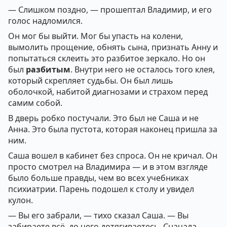
— Слишком поздно, — прошептал Владимир, и его
голос надломился.
Он мог бы выйти. Мог бы упасть на колени,
вымолить прощение, обнять сына, признать Анну и
попытаться склеить это разбитое зеркало. Но он
был
разбитым
. Внутри него не осталось того клея,
который скрепляет судьбы. Он был лишь
оболочкой, набитой диагнозами и страхом перед
самим собой.
В дверь робко постучали. Это был не Саша и не
Анна. Это была пустота, которая наконец пришла за
ним.
Саша вошел в кабинет без спроса. Он не кричал. Он
просто смотрел на Владимира — и в этом взгляде
было больше правды, чем во всех учебниках
психиатрии. Парень подошел к столу и увидел
кулон.
— Вы его забрали, — тихо сказал Саша. — Вы
забираете всё, до чего дотягиваетесь. Сначала