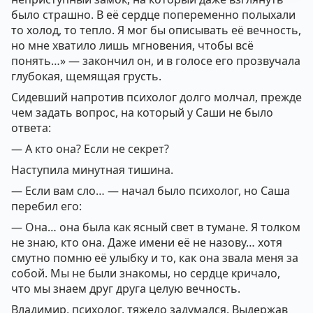
было страшно. В её сердце попеременно полыхали
то холод, то тепло. Я мог бы описывать её вечность,
но мне хватило лишь мгновения, чтобы всё
понять…» — закончил он, и в голосе его прозвучала
глубокая, щемящая грусть.
Сидевший напротив психолог долго молчал, прежде
чем задать вопрос, на который у Саши не было
ответа:
— А кто она? Если не секрет?
Наступила минутная тишина.
— Если вам сло… — начал было психолог, но Саша
перебил его:
— Она… она была как ясный свет в тумане. Я толком
не знаю, кто она. Даже имени её не назову… хотя
смутно помню её улыбку и то, как она звала меня за
собой. Мы не были знакомы, но сердце кричало,
что мы знаем друг друга целую вечность.
Владимир, психолог, тяжело задумался. Выдержав