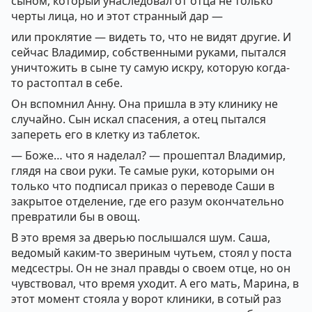
сыном, который унаследовал от отца не только
черты лица, но и этот странный дар —
или проклятие — видеть то, что не видят другие. И
сейчас Владимир, собственными руками, пытался
уничтожить в сыне ту самую искру, которую когда-
то растоптал в себе.
Он вспомнил Анну. Она пришла в эту клинику не
случайно. Сын искал спасения, а отец пытался
запереть его в клетку из таблеток.
— Боже… что я наделал? — прошептал Владимир,
глядя на свои руки. Те самые руки, которыми он
только что подписал приказ о переводе Саши в
закрытое отделение, где его разум окончательно
превратили бы в овощ.
В это время за дверью послышался шум. Саша,
ведомый каким-то звериным чутьем, стоял у поста
медсестры. Он не знал правды о своем отце, но он
чувствовал, что время уходит. А его мать, Марина, в
этот момент стояла у ворот клиники, в сотый раз