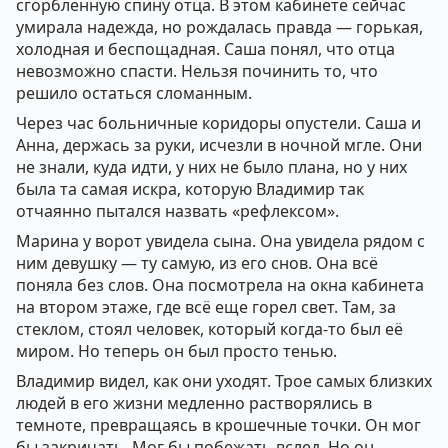
сгорбленную спину отца. В этом кабинете сейчас
умирала надежда, но рождалась правда — горькая,
холодная и беспощадная. Саша понял, что отца
невозможно спасти. Нельзя починить то, что
решило остаться сломанным.
Через час больничные коридоры опустели. Саша и
Анна, держась за руки, исчезли в ночной мгле. Они
не знали, куда идти, у них не было плана, но у них
была та самая искра, которую Владимир так
отчаянно пытался назвать «рефлексом».
Марина у ворот увидела сына. Она увидела рядом с
ним девушку — ту самую, из его снов. Она всё
поняла без слов. Она посмотрела на окна кабинета
на втором этаже, где всё еще горел свет. Там, за
стеклом, стоял человек, который когда-то был её
миром. Но теперь он был просто тенью.
Владимир видел, как они уходят. Трое самых близких
людей в его жизни медленно растворялись в
темноте, превращаясь в крошечные точки. Он мог
бы закричать. Мог бы побежать вслед. Но он