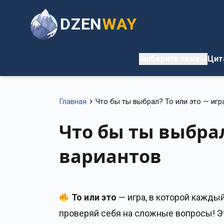
DZEN
WAY
Выберите тему
Цит
›
Главная
Что бы ты выбрал? То или это — игр
Что бы ты выбрал
вариантов
То или это
— игра, в которой каждый
проверяй себя на сложные вопросы! Эт