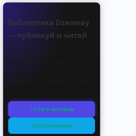
Библиотека Dzenway
— публикуй и читай
Авторам — возможность
публикации и продвижения,
читателям — удобный доступ к
новым произведениям и лучшим
подборкам.
Стать автором
Читать новинки