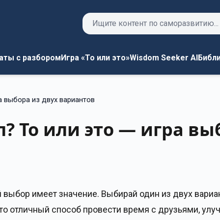
Поиск
аты с разбором
Игра «То или это»
Wisdom Seeker AI
Библ
а выбора из двух вариантов
? То или это — игра вы
 выбор имеет значение. Выбирай один из двух вариант
о отличный способ провести время с друзьями, улуч