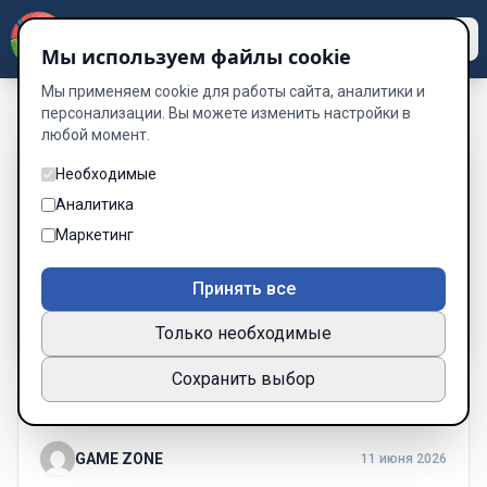
Dzen
Way
Мы используем файлы cookie
Мы применяем cookie для работы сайта, аналитики и
персонализации. Вы можете изменить настройки в
любой момент.
БИБЛИОТЕКА
Необходимые
Книжные полки
Аналитика
Коллекции от сообщества: находите, сохраняйте,
Маркетинг
создавайте.
Все
Принять все
Войти
Только необходимые
Сохранить выбор
4 книг
GAME ZONE
11 июня 2026