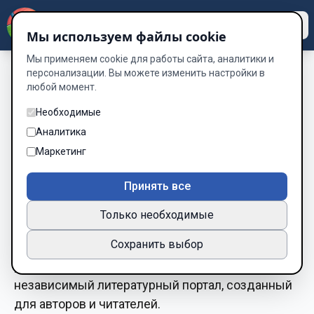
Dzen
Way
Мы используем файлы cookie
Мы применяем cookie для работы сайта, аналитики и
персонализации. Вы можете изменить настройки в
Условия
любой момент.
Необходимые
использования
Аналитика
Маркетинг
Dzenway Библиотека
Принять все
Дата вступления в силу:
Только необходимые
15.10.2025
Последнее обновление:
17.12.2025
Сохранить выбор
Добро пожаловать в
Dzenway Библиотека
—
независимый литературный портал, созданный
для авторов и читателей.