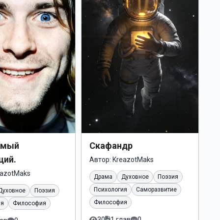
амый
Скафандр
щий.
Автор:
KreazotMaks
eazotMaks
Драма
Духовное
Поэзия
Психология
Саморазвитие
Духовное
Поэзия
Философия
ия
Философия
30
1 глав
0