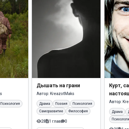
Дышать на грани
Курт, с
настоя
s
Автор:
KreazotMaks
Автор:
Kr
Психология
Драма
Поэзия
Психология
Саморазвитие
Философия
Драма
Психолог
28
1 глав
0