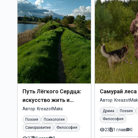
Путь Лёгкого Сердца:
Самурай леса
искусство жить и
Автор:
KreazotMak
уходить свободно
Автор:
KreazotMaks
Драма
Поэзия
Философия
Поэзия
Психология
Саморазвитие
Философия
23
1 глав
0