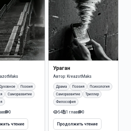
Ураган
eazotMaks
Автор:
KreazotMaks
Духовное
Поэзия
Драма
Поэзия
Психология
ия
Саморазвитие
Саморазвитие
Триллер
ия
Философия
лав
0
54
1 глав
0
жить чтение
Продолжить чтение