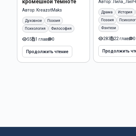
кромешной темноте
Автор:
Лила_ЛилЧ
Автор:
KreazotMaks
Драма
История
Поэзия
Психолог
Духовное
Поэзия
Фэнтези
Психология
Философия
283
22 глав
0
55
1 глав
0
Продолжить чт
Продолжить чтение