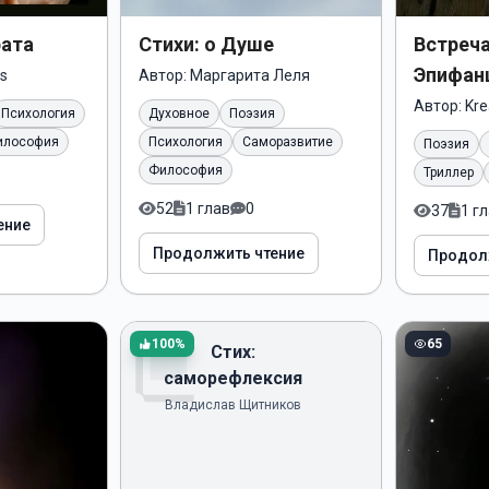
рата
Стихи: о Душе
Встреч
Эпифан
s
Автор:
Маргарита Леля
Автор:
Kr
Психология
Духовное
Поэзия
илософия
Психология
Саморазвитие
Поэзия
Философия
Триллер
52
1 глав
0
37
1 г
ение
Продолжить чтение
Продол
Без обложки
100%
65
Стих:
саморефлексия
Владислав Щитников