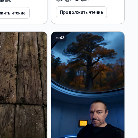
лав
0
Продолжить чтение
жить чтение
42