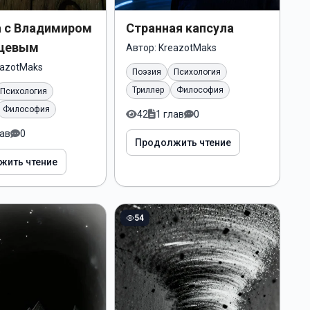
а с Владимиром
Странная капсула
цевым
Автор:
KreazotMaks
eazotMaks
Поэзия
Психология
Триллер
Философия
Психология
Философия
42
1 глав
0
лав
0
Продолжить чтение
жить чтение
54