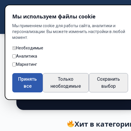
Подбор книг
Мы используем файлы cookie
Dzen
Way
Библиотека
Мы применяем cookie для работы сайта, аналитики и
персонализации. Вы можете изменить настройки в любой
момент.
Необходимые
Поэзия книги — 
Аналитика
Маркетинг
бесплатно
Принять
Только
Сохранить
Подборка книг по жанру «Поэзия»
все
необходимые
выбор
38 книг
Хит в категори