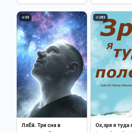
55
283
ЛлЁй. Три сна в
Ох,зря я туда