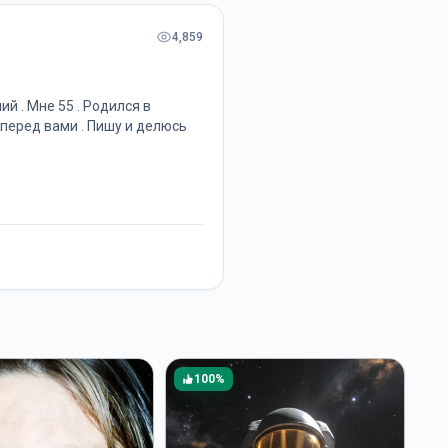
4,859
й . Мне 55 . Родился в
 перед вами . Пишу и делюсь
100%