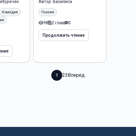
ебуречек
Автор:
Василиса
Комедия
Поэзия
ия
98
2 глав
0
Продолжить чтение
ение
2
3
Вперёд
1