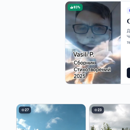
83%
Д
Ч
т
27
23