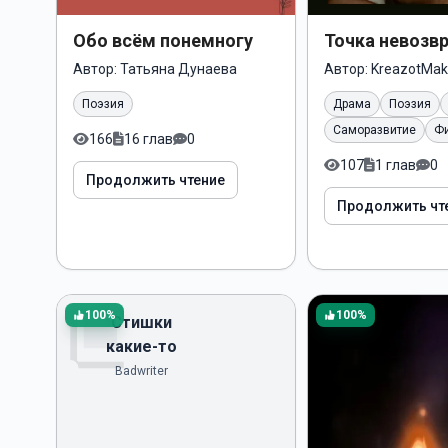
Обо всём понемногу
Точка невозв
Автор:
Татьяна Дунаева
Автор:
KreazotMak
Поэзия
Драма
Поэзия
Саморазвитие
Ф
166
16 глав
0
107
1 глав
0
Продолжить чтение
Продолжить чт
Без обложки
100%
100%
Стишки
какие-то
Badwriter