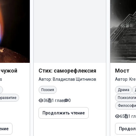
я чужой
Стих: саморефлексия
Мост
s
Автор:
Владислав Щитников
Автор:
Kr
я
Поэзия
Драма
развитие
Психолог
36
1 глав
0
Философ
Продолжить чтение
65
1 г
ение
Продол