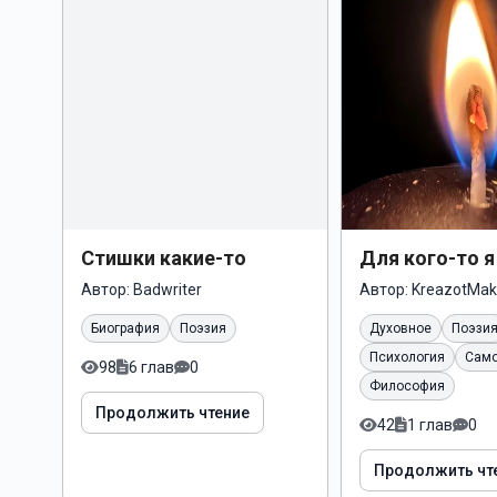
Стишки какие-то
Для кого-то 
Автор:
Badwriter
Автор:
KreazotMak
Биография
Поэзия
Духовное
Поэзи
Психология
Само
98
6 глав
0
Философия
Продолжить чтение
42
1 глав
0
Продолжить чт