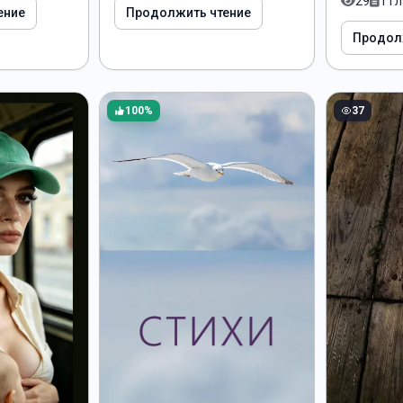
29
1 г
ение
Продолжить чтение
Продол
100%
37