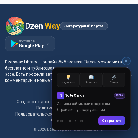
Dzen
Way
Литературный портал
Доступно в
Google Play
Dzenway Library — онлайн-библиотека. Здесь можно читать
бесплатно и публиковать свои произведения: проза, поэзия,
эссе. Есть профили авторов, жанры и метки, удобная читалка,
комментарии и новые главы каждый день.
Идея дня
Заметка
Связи
N
NoteCards
БЕТА
Создано с вдохновением для читателей и авторов.
Записывай мысли в карточки.
Политика конфиденциальности
Строй личную карту знаний.
Пользовательское соглашение
Правила сообщества
Связаться с нами
Открыть
Бесплатно · 30 сек
© 2026 DzenWay. Все права защищены.