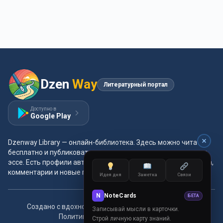
Dzen
Way
Литературный портал
Доступно в
Google Play
Dzenway Library — онлайн-библиотека. Здесь можно читать
бесплатно и публиковать свои произведения: проза, поэзия,
эссе. Есть профили авторов, жанры и метки, удобная читалка,
комментарии и новые главы каждый день.
Идея дня
Заметка
Связи
N
NoteCards
БЕТА
Создано с вдохновением для читателей и авторов.
Записывай мысли в карточки.
Политика конфиденциальности
Строй личную карту знаний.