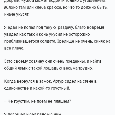
добрый. Чужой может подойти только с угощением,
яблоко там или хлеба краюха, но что то должно быть,
иначе укусят.
Я едва не попал под такую раздачу, благо вовремя
увидел как такой конь укусил не осторожно
приблизившегося солдата. Зрелище не очень, синяк на
все плечо.
Зато своему хозяину они очень преданны, и найти
общий язык с такой лошадью весьма трудно.
Когда вернулся в замок, Артур сидел на стене в
одиночестве и какой-то грустный.
– Че грустим, не поем не пляшем?
Я подошел и сел рядом с ним.