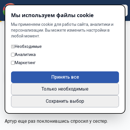
Dzen
Way
Мы используем файлы cookie
Мы применяем cookie для работы сайта, аналитики и
персонализации. Вы можете изменить настройки в
любой момент.
А вот и мы
/
11
11
Необходимые
Аналитика
Глава 11 из 39
Маркетинг
A-
A+
Тема
Шрифт
Принять все
Только необходимые
11.Есть ли кто то из офицеров или благородных кто
Сохранить выбор
командует обороной замка?
Артур еще раз поклонившись спросил у сестер.