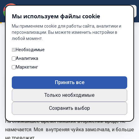
Dzen
Way
Мы используем файлы cookie
Мы применяем cookie для работы сайта, аналитики и
персонализации. Вы можете изменить настройки в
любой момент.
А вот и мы
/
17
17
Необходимые
Аналитика
Глава 17 из 39
Маркетинг
A-
A+
Тема
Шрифт
Принять все
Только необходимые
17.Но мы справились. И дошли и сохранили.
Сохранить выбор
На ближайшее время никаких вторжений вроде не
намечается. Моя внутреняя чуйка замолчала, и больше
не тревожит.