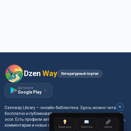
Dzen
Way
Литературный портал
Доступно в
Google Play
Dzenway Library — онлайн-библиотека. Здесь можно читать
бесплатно и публиковать свои произведения: проза, поэзия,
эссе. Есть профили авторов, жанры и метки, удобная читалка,
комментарии и новые главы каждый день.
Идея дня
Заметка
Связи