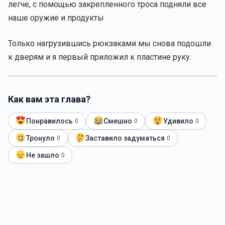
легче, с помощью закрепленного троса подняли все
наше оружие и продукты
Только нагрузившись рюкзаками мы снова подошли
к дверям и я первый приложил к пластине руку.
Как вам эта глава?
Понравилось
Смешно
Удивило
0
0
0
Тронуло
Заставило задуматься
0
0
Не зашло
0