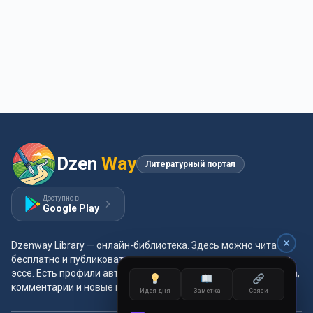
Dzen
Way
Литературный портал
Доступно в
Google Play
Dzenway Library — онлайн-библиотека. Здесь можно читать
бесплатно и публиковать свои произведения: проза, поэзия,
эссе. Есть профили авторов, жанры и метки, удобная читалка,
комментарии и новые главы каждый день.
Идея дня
Заметка
Связи