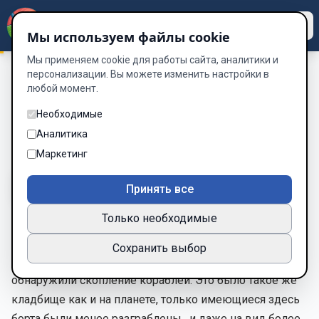
Dzen
Way
Мы используем файлы cookie
Мы применяем cookie для работы сайта, аналитики и
персонализации. Вы можете изменить настройки в
любой момент.
А вот и мы
/
31
31
Необходимые
Аналитика
Глава 34 из 39
Маркетинг
A-
A+
Тема
Шрифт
Принять все
Только необходимые
31. На нашем боте стоял свой локатор – сканер. Хоть и
Сохранить выбор
был он слабоватым, но и с его помощью мы
обнаружили скопление кораблей. Это было такое же
кладбище как и на планете, только имеющиеся здесь
борта были менее разграблены , и даже на вид более