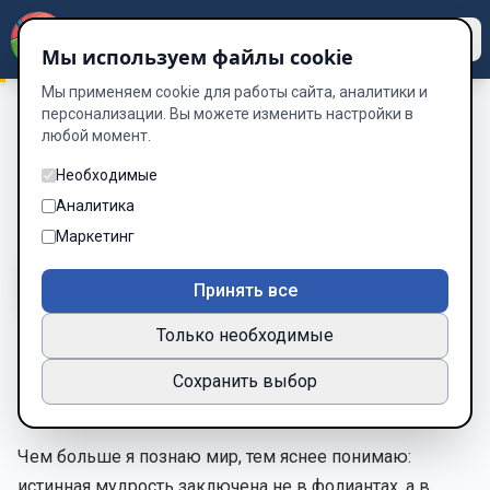
Dzen
Way
Мы используем файлы cookie
Мы применяем cookie для работы сайта, аналитики и
персонализации. Вы можете изменить настройки в
любой момент.
Афоризмы оживших героев
/
Афоризмы Доктора Фауста
Афоризмы Доктора Фауста
Необходимые
Аналитика
Глава 46 из 53
Маркетинг
A-
A+
Тема
Шрифт
Принять все
Только необходимые
Знание без действия подобно книге, запертой в
Сохранить выбор
сундуке: бесполезно и недоступно.
Чем больше я познаю мир, тем яснее понимаю:
истинная мудрость заключена не в фолиантах, а в