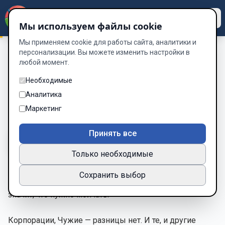
Dzen
Way
Мы используем файлы cookie
Мы применяем cookie для работы сайта, аналитики и
персонализации. Вы можете изменить настройки в
любой момент.
Афоризмы оживших героев
/
Афоризмы Эллен Рипли:
“Чужие”
Необходимые
Афоризмы Эллен Рипли: “Чужие”
Аналитика
Маркетинг
Глава 12 из 53
Принять все
A-
A+
Тема
Шрифт
Только необходимые
Сохранить выбор
В космосе никто не услышит твой крик, но это не
значит, что нужно молчать.
Корпорации, Чужие — разницы нет. И те, и другие