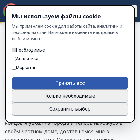
Dzen
Way
Мы используем файлы cookie
Мы применяем cookie для работы сайта, аналитики и
персонализации. Вы можете изменить настройки в
любой момент.
Архарим
/
День седьмой. 17 мая
День седьмой. 17 мая
Необходимые
Аналитика
Глава 6 из 18
Маркетинг
A-
A+
Тема
Шрифт
Принять все
Только необходимые
Последние дни я почти безвылазно проводил в
Сохранить выбор
библиотеке, но так ничего и не нашёл. В конце
концов я уехал из города и теперь нахожусь в
своём частном доме, доставшемся мне в
наследство от отца. Он расположен между