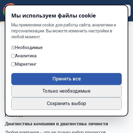
Dzen
Way
Мы используем файлы cookie
Мы применяем cookie для работы сайта, аналитики и
персонализации. Вы можете изменить настройки в
любой момент.
БИЗНЕС ПО МОДЕЛИ ПЕРФЕКЦИОНИСТА
/
Глава 28.
Диагностика компании и диагностика личности
Необходимые
Глава 28. Диагностика компании
Аналитика
и диагностика личности
Маркетинг
Глава 30 из 42
Принять все
Только необходимые
A-
A+
Тема
Шрифт
Сохранить выбор
Глава 28
Диагностика компании и диагностика личности
Любая компания – это не только набор процессов,