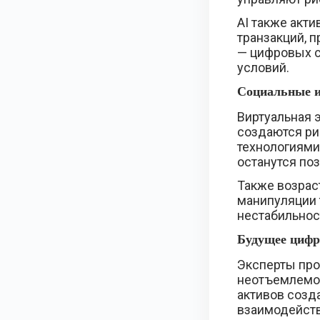
AI также акт
транзакций, 
— цифровых с
условий.
Социальные и
Виртуальная 
создаются ри
технологиями
останутся поз
Также возрас
манипуляции 
нестабильнос
Будущее цифр
Эксперты про
неотъемлемой
активов созд
взаимодейств