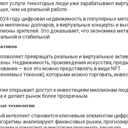
яют услуги. Некоторые люди уже зарабатывают вир
ше, чем на реальной работе.
2024 году цифровая недвижимость в популярных ме
за миллионы долларов, а виртуальные концерты и вы
лионы зрителей. Это доказывает, что экономика ме
альной и стабильной.
активов
позволяет превращать реальные и виртуальные акти
ены. Недвижимость, произведения искусства, пред
ования — все это можно представлять в виде NFT
еняемых токенов), которыми можно торговать, инвес
огия открывает доступ к инвестициям миллионам люд
а и делает рынок более прозрачным.
вые технологии
й интеллект становится ключевым элементом цифр
лгоритмы анализируют финансовые рынки, прогнозир
сками и помогают инвесторам принимать решения.