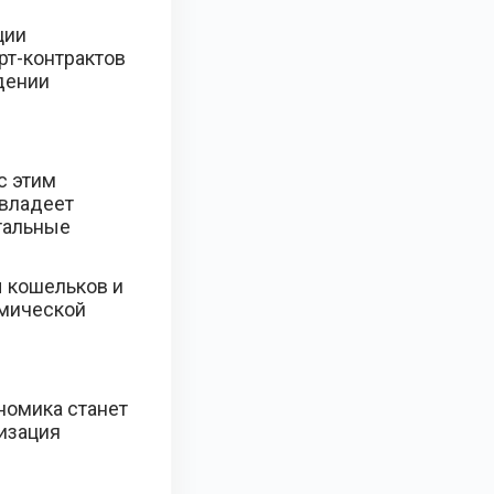
ции
рт-контрактов
дении
с этим
 владеет
тальные
ы кошельков и
омической
номика станет
изация