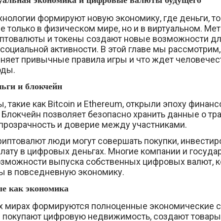
туальная экономика и цифровые валюты будущего
нологии формируют новую экономику, где деньги, то
е только в физическом мире, но и в виртуальном. Ме
иптовалюты и токены создают новые возможности дл
 социальной активности. В этой главе мы рассмотрим,
няет привычные правила игры и что ждет человечес
оды.
ьги и блокчейн
 такие как Bitcoin и Ethereum, открыли эпоху финанс
 Блокчейн позволяет безопасно хранить данные о тра
прозрачность и доверие между участниками.
иптовалют люди могут совершать покупки, инвестир
плату в цифровых деньгах. Многие компании и госуда
зможности выпуска собственных цифровых валют, к
ы в повседневную экономику.
е как экономика
х мирах формируются полноценные экономические 
 покупают цифровую недвижимость, создают товары