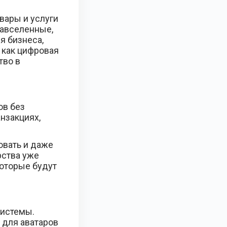
вары и услуги
тавселенные,
я бизнеса,
 как цифровая
тво в
ов без
нзакциях,
овать и даже
рства уже
оторые будут
системы.
 для аватаров