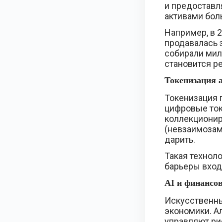
и предоставл
активами боль
Например, в 
продавалась 
собирали мил
становится ре
Токенизация 
Токенизация 
цифровые ток
коллекционир
(невзаимозам
дарить.
Такая технол
барьеры вход
AI и финансо
Искусственны
экономики. А
управляют ри