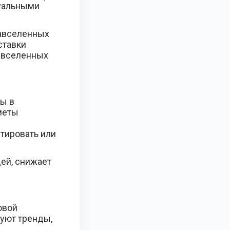
туальными
тавселенных
ставки
тавселенных
вы в
меты
тировать или
ей, снижает
овой
уют тренды,