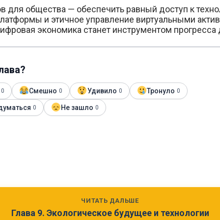
в для общества — обеспечить равный доступ к техно
латформы и этичное управление виртуальными актив
цифровая экономика станет инструментом прогресса 
глава?
Смешно
Удивило
Тронуло
0
0
0
0
думаться
Не зашло
0
0
ЧИТАТЬ ДАЛЬШЕ
Глава 9. Экологическое будущее и технологии