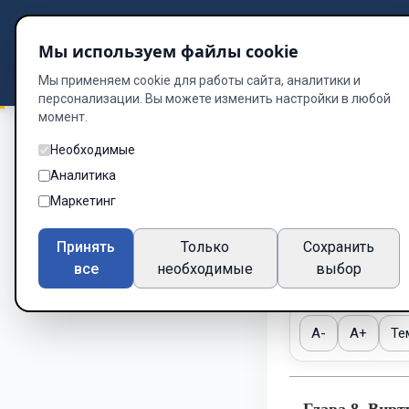
Подбор книг
Мы используем файлы cookie
Dzen
Way
Библиотека
Мы применяем cookie для работы сайта, аналитики и
персонализации. Вы можете изменить настройки в любой
момент.
Необходимые
Будущее уже здесь
Аналитика
Глава 8
Маркетинг
цифров
Принять
Только
Сохранить
все
необходимые
выбор
Глава 9 из 13
A-
A+
Те