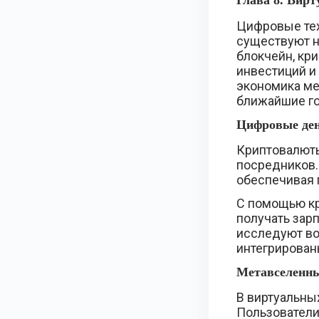
Глава 8. Вир
Цифровые тех
существуют н
блокчейн, кр
инвестиций и
экономика ме
ближайшие г
Цифровые ден
Криптовалюты,
посредников.
обеспечивая 
С помощью кр
получать зар
исследуют во
интегрирован
Метавселенны
В виртуальны
Пользователи