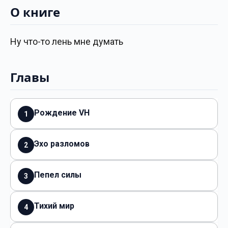
О книге
Ну что-то лень мне думать
Главы
Рождение VH
1
Эхо разломов
2
Пепел силы
3
Тихий мир
4