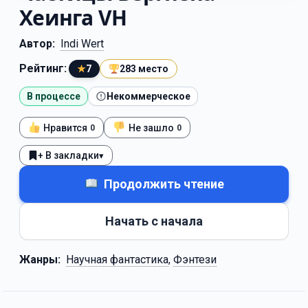
Хеинга VH
Автор:
Indi Wert
Рейтинг:
★
7
283 место
В процессе
Некоммерческое
Нравится
Не зашло
0
0
+ В закладки
▾
Продолжить чтение
Начать с начала
Жанры:
Научная фантастика
,
Фэнтези