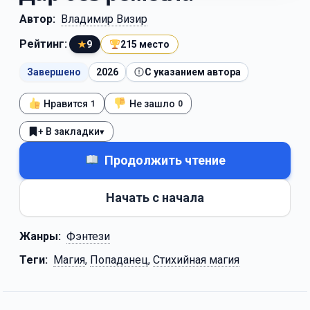
Автор:
Владимир Визир
Рейтинг:
★
9
215 место
Завершено
2026
С указанием автора
Нравится
Не зашло
1
0
+ В закладки
▾
Продолжить чтение
Начать с начала
Жанры:
Фэнтези
Теги:
Магия
,
Попаданец
,
Стихийная магия