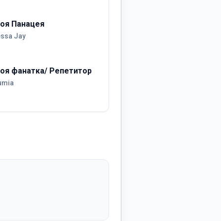
оя Панацея
essa Jay
оя фанатка/ Репетитор
umia