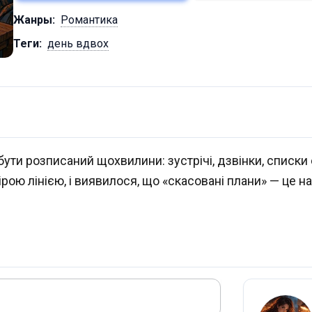
Жанры:
Романтика
Теги:
день вдвох
бути розписаний щохвилини: зустрічі, дзвінки, списки
рою лінією, і виявилося, що «скасовані плани» — це 