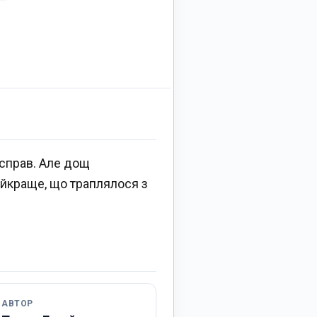
 справ. Але дощ
найкраще, що траплялося з
АВТОР