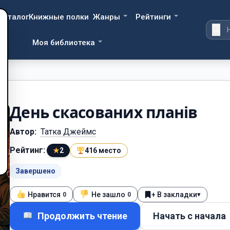
Каталог
Книжные полки
Жанры
Рейтинги
Моя библиотека
День скасованих планів
Автор:
Татка Джеймс
Рейтинг:
★
2
416 место
Завершено
Нравится
Не зашло
+ В закладки
▾
0
0
Продолжить чтение
Начать с начала