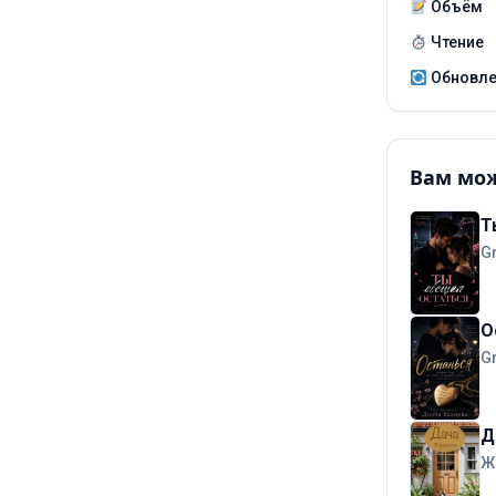
Объём
Чтение
Обновл
Вам мож
Т
G
О
G
Д
Ж