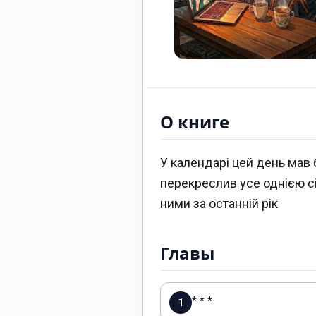
О книге
У календарі цей день мав 
перекреслив усе однією сі
ними за останній рік
Главы
* * *
1