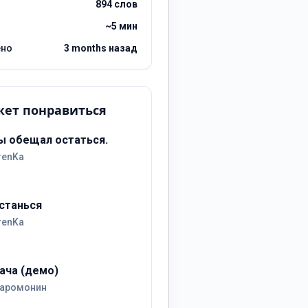
894 слов
~5 мин
ено
3 months назад
ет понравиться
ы обещал остаться.
renKa
станься
renKa
ача (демо)
аромонин