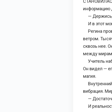
СТАНОВИЛАСЬ 
информацию д
— Держись, 
И в этот мом
Регина прова
ветром. Тыся
сквозь нее. 
между мирам
Учитель набл
Он видел — ег
магия.
Внутренний к
вибрация. Ми
— Достаточно
И реальност