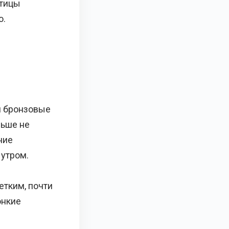
Птицы
о.
и бронзовые
льше не
ние
 утром.
етким, почти
онкие