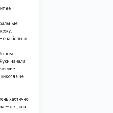
ит ее
иральные
 кожу,
— она больше
 гром.
 Руки начали
ические
 никогда не
ечь хаотично,
а — нет, она