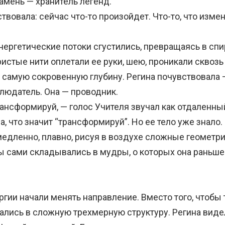
амень — хранитель легенд.
вовала: сейчас что-то произойдет. Что-то, что измен
ргетические потоки сгустились, превращаясь в сп
истые нити оплетали ее руки, шею, проникали сквозь
е самую сокровенную глубину. Регина почувствовала 
блюдатель. Она — проводник.
нсформируй, — голос Учителя звучал как отдаленный
 что значит “трансформируй”. Но ее тело уже знало.
медленно, плавно, рисуя в воздухе сложные геометр
ы сами складывались в мудры, о которых она раньше
ии начали менять направление. Вместо того, чтобы т
ались в сложную трехмерную структуру. Регина видел