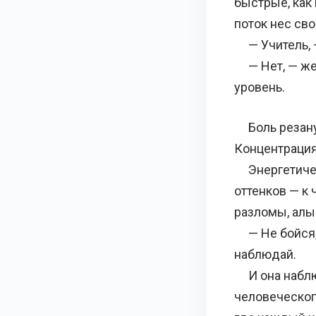
быстрые, как
поток нес сво
— Учитель, —
— Нет, — жес
уровень.
Боль резанула
Концентрация
Энергетическ
оттенков — к
разломы, алы
— Не бойся, 
наблюдай.
И она наблюд
человеческого