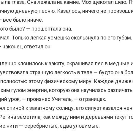
ла глаза. Она лежала на камне. Мох щекотал шею. 
чную дневную песню. Казалось, ничего не произошл
все было иначе.
то было? — прошептала она.
л. Только легкая усмешка скользнула по его губам.
наконец ответил он.
нно клонилось к закату, окрашивая лес в медные 
чувствовала странную легкость в теле — будто она бо
полностью этому физическому миру. Каждое движе
хим гулом энергии, которую она научилась различать
урок, — произнес Учитель, — о границах.
 спиной к закатному солнцу, его силуэт казался неч
Регина заметила, как между ним и деревьями текут т
ие нити — серебристые, едва уловимые.