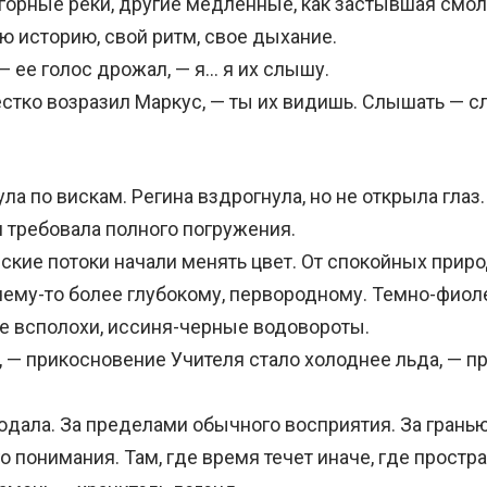
 горные реки, другие медленные, как застывшая смо
ю историю, свой ритм, свое дыхание.
 ее голос дрожал, — я… я их слышу.
тко возразил Маркус, — ты их видишь. Слышать — 
 по вискам. Регина вздрогнула, но не открыла глаз.
 требовала полного погружения.
ие потоки начали менять цвет. От спокойных прир
 чему-то более глубокому, первородному. Темно-фио
е всполохи, иссиня-черные водовороты.
— прикосновение Учителя стало холоднее льда, — п
ала. За пределами обычного восприятия. За грань
 понимания. Там, где время течет иначе, где простр