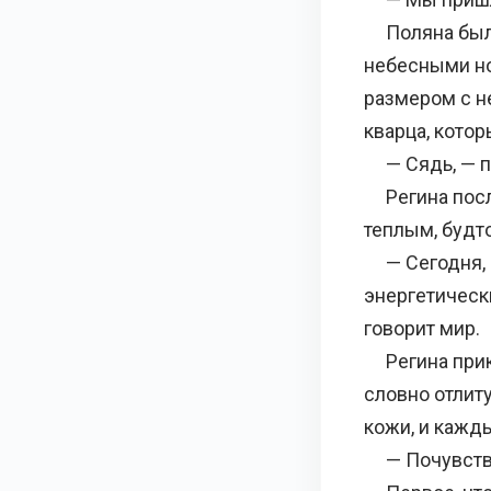
Поляна была
небесными но
размером с н
кварца, кото
— Сядь, — пр
Регина послу
теплым, будт
— Сегодня, —
энергетически
говорит мир.
Регина прикр
словно отлит
кожи, и кажд
— Почувствуй