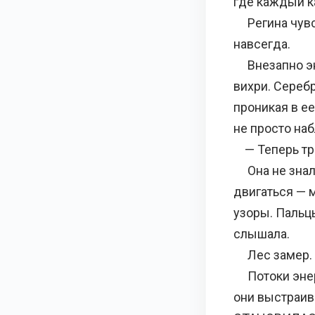
где каждый к
Регина чувст
навсегда.
Внезапно эне
вихри. Серебр
проникая в е
не просто на
— Теперь тра
Она не знала,
двигаться — 
узоры. Пальц
слышала.
Лес замер.
Потоки энерг
они выстраив