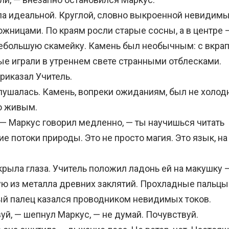
 идеальной. Круглой, словно выкроенной невидим
жницами. По краям росли старые сосны, а в центре —
ебольшую скамейку. Камень был необычным: с вкра
рые играли в утреннем свете странными отблесками.
иказал Учитель.
шалась. Камень, вопреки ожиданиям, был не холод
о живым.
 Маркус говорил медленно, — ты научишься читать
е потоки природы. Это не просто магия. Это язык, н
ыла глаза. Учитель положил ладонь ей на макушку 
ую из металла древних заклятий. Прохладные пальцы
ый палец казался проводником невидимых токов.
, — шепнул Маркус, — не думай. Почувствуй.