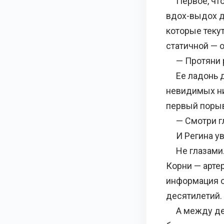
Первое, что 
вдох-выдох д
которые теку
статичной — о
— Протяни ру
Ее ладонь др
невидимых ни
первый порыв
— Смотри гл
И Регина ув
Не глазами. 
Корни — артер
информация о 
десятилетий.
А между дере