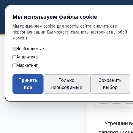
Подбор книг
Мы используем файлы cookie
Dzen
Way
Библиотека
Мы применяем cookie для работы сайта, аналитики и
персонализации. Вы можете изменить настройки в любой
момент.
Необходимые
Детство Регины
/
Аналитика
Пробуж
Маркетинг
Глава 11 из 13
Принять
Только
Сохранить
все
необходимые
выбор
A-
A+
Те
Утренний воз
папоротника и