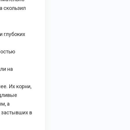
 а скользил
и глубоких
ностью
ли на
е. Их корни,
удливые
м, а
, застывших в