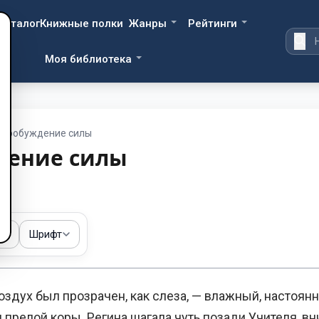
Каталог
Книжные полки
Жанры
Рейтинги
Моя библиотека
Пробуждение силы
дение силы
ма
Шрифт
дух был прозрачен, как слеза, — влажный, настоянн
 прелой коры. Регина шагала чуть позади Учителя, в