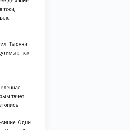
щее дыхание:
 токи,
была
тил. Тысячи
щутимые, как
еленная.
орым течет
летопись
-синие. Одни