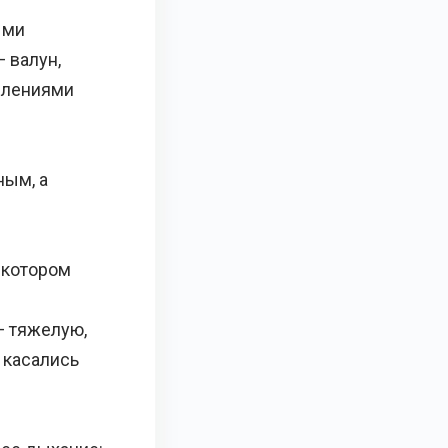
ыми
 валун,
плениями
ным, а
а котором
— тяжелую,
 касались