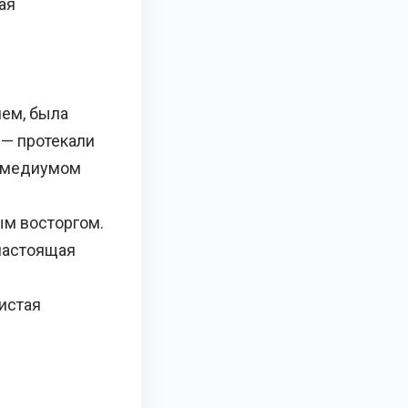
ая
ем, была
 — протекали
, медиумом
ым восторгом.
 настоящая
чистая