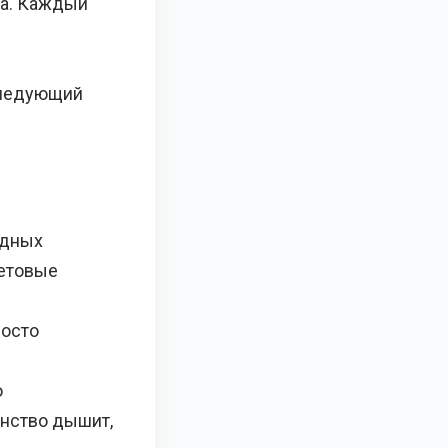
ла. Каждый
следующий
одных
летовые
росто
ю
анство дышит,