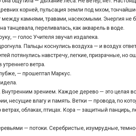
она ощутила — дыхание леса. Не ветер, нет. Настоя
ревних корней, пульсация земли под мхом, тончайшие
т между камнями, травами, насекомыми. Энергия не 
на танцевала, переливалась, как акварель в воде.
ку, — голос Учителя звучал издалека.
огнула. Пальцы коснулись воздуха — и воздух отве
тей потянулись навстречу, легкие, призрачные, но о
 утреннего ветра.
убже, — прошептал Маркус.
идела.
Внутренним зрением. Каждое дерево — это целая вс
ии, несущие влагу и память. Ветки — провода, по кот
ветрах, облаках, птицах. Кора — защитный панцирь, 
вьями — потоки. Серебристые, изумрудные, темно