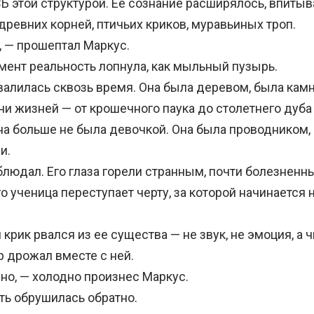
этой структурой. Ее сознание расширялось, впитыв
ревних корней, птичьих криков, муравьиных троп.
— прошептал Маркус.
ент реальность лопнула, как мыльный пузырь.
лилась сквозь время. Она была деревом, была камн
чи жизней — от крошечного паука до столетнего дуба
Она больше не была девочкой. Она была проводником
и.
юдал. Его глаза горели странным, почти болезненн
о ученица переступает черту, за которой начинается
рик рвался из ее существа — не звук, не эмоция, а 
р дрожал вместе с ней.
, — холодно произнес Маркус.
ь обрушилась обратно.