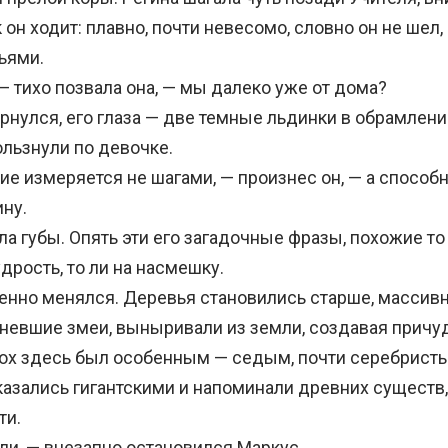
 он ходит: плавно, почти невесомо, словно он не шел,
ьями.
 тихо позвала она, — мы далеко уже от дома?
улся, его глаза — две темные льдинки в обрамлени
льзнули по девочке.
 измеряется не шагами, — произнес он, — а способ
ну.
 губы. Опять эти его загадочные фразы, похожие то 
дрость, то ли на насмешку.
но менялся. Деревья становились старше, массивне
невшие змеи, выныривали из земли, создавая прич
ох здесь был особенным — седым, почти серебристы
казались гигантскими и напоминали древних существ
ти.
, — внезапно остановился Маркус.