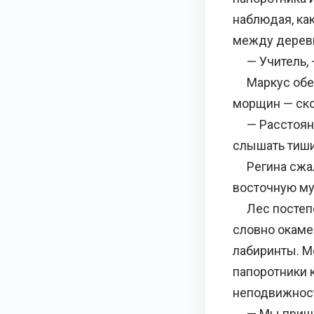
наблюдая, как
между дерев
— Учитель, —
Маркус оберн
морщин — ско
— Расстояние
слышать тиши
Регина сжала
восточную му
Лес постепен
словно окаме
лабиринты. М
папоротники 
неподвижнос
— Мы пришли