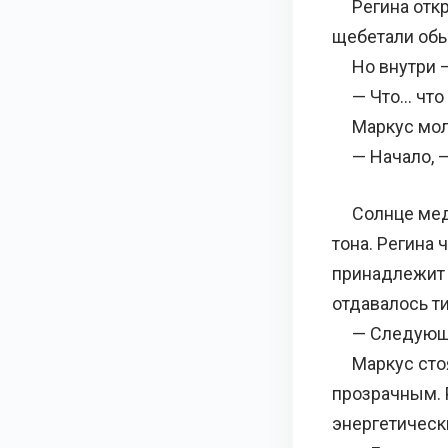
Регина откры
щебетали обы
Но внутри — 
— Что… что э
Маркус молча
— Начало, — 
Солнце медле
тона. Регина 
принадлежит 
отдавалось ти
— Следующий 
Маркус стоял
прозрачным. 
энергетическ