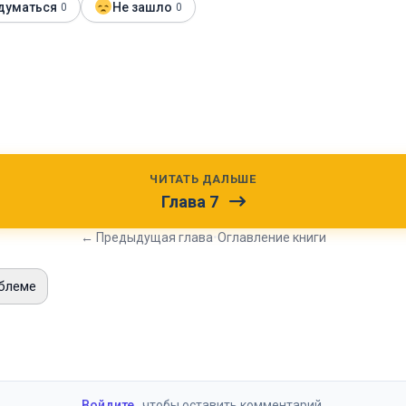
думаться
Не зашло
0
0
ЧИТАТЬ ДАЛЬШЕ
Глава 7
← Предыдущая глава
•
Оглавление книги
блеме
и
Войдите
, чтобы оставить комментарий.