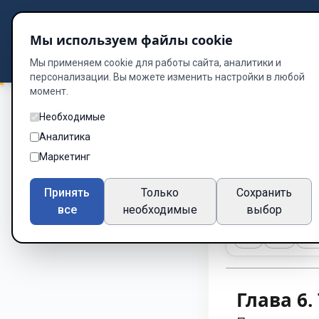
Подбор книг
Мы используем файлы cookie
Dzen
Way
Библиотека
Мы применяем cookie для работы сайта, аналитики и
персонализации. Вы можете изменить настройки в любой
момент.
Необходимые
Дисциплина
/
Гла
Аналитика
Глава 6
Маркетинг
Глава 7 из 8
Принять
Только
Сохранить
все
необходимые
выбор
A-
A+
Те
Глава 6