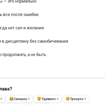
ы — это нормально
ть все после ошибки
огда нет сил и желания
я в дисциплину без самобичевания
 продолжать, а не быть
глава?
Смешно
Удивило
Тронуло
0
0
0
0