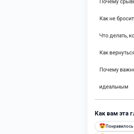
Почему срыв
Как не броси
Что делать, к
Как вернутьс
Почему важно
идеальным
Как вам эта 
Понравилось