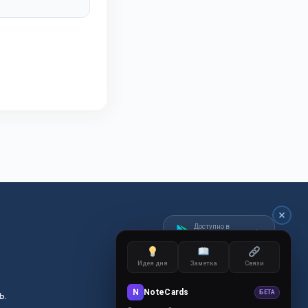
Доступно в
Google Play
Идея дня
Заметка
Связи
N
NoteCards
ь.
БЕТА