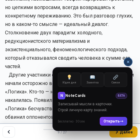
но цепкими вопросами, всегда возвращаясь к
конкретному переживанию. Это был разговор глухих,
но в каком-то смысле — идеальный диалог.
Столкновение двух парадигм: холодного,
редукционистского материализма и
экзистенциального, феноменологического подхода,
который отказывался сводить человека к сумме его
частей.
Другие участники форума сначала наблюдали, потом
начали осторожно вступать. Кто-то встал на сторону
Идея дня
Заметка
Связи
«Логика». Кто-то — на сторону «Путника». Дискуссия
N
NoteCards
БЕТА
накалилась. Появились эмоции. Кто-то назвал
Записывай мысли в карточки.
«Логика» бесчувственным роботом. Тот в ответ
Строй личную карту знаний.
обвинил оппонентов в инфантилизме и побеге от
Открыть
Бесплатно · 30 сек
реальности.
Далее
9 / 27
Теофил в самый разгар спора написал: