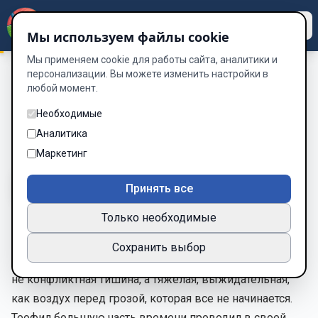
Dzen
Way
Мы используем файлы cookie
Мы применяем cookie для работы сайта, аналитики и
персонализации. Вы можете изменить настройки в
любой момент.
Вне системы: Еретик
/
Голоса
Голоса
Необходимые
Аналитика
Глава 9 из 27
Маркетинг
A-
A+
Тема
Шрифт
Принять все
Только необходимые
Тишина, наступившая после заявления Теофила о
Сохранить выбор
выходе в город, висела в квартире три дня. Это была
не конфликтная тишина, а тяжелая, выжидательная,
как воздух перед грозой, которая все не начинается.
Теофил большую часть времени проводил в своей