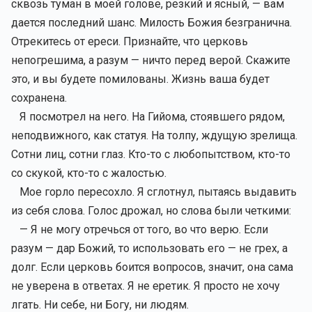
сквозь туман в моей голове, резкий и ясный, — вам
дается последний шанс. Милость Божия безгранична.
Отрекитесь от ереси. Признайте, что церковь
непогрешима, а разум — ничто перед верой. Скажите
это, и вы будете помилованы. Жизнь ваша будет
сохранена.
Я посмотрел на него. На Гийома, стоявшего рядом,
неподвижного, как статуя. На толпу, ждущую зрелища.
Сотни лиц, сотни глаз. Кто-то с любопытством, кто-то
со скукой, кто-то с жалостью.
Мое горло пересохло. Я сглотнул, пытаясь выдавить
из себя слова. Голос дрожал, но слова были четкими:
— Я не могу отречься от того, во что верю. Если
разум — дар Божий, то использовать его — не грех, а
долг. Если церковь боится вопросов, значит, она сама
не уверена в ответах. Я не еретик. Я просто не хочу
лгать. Ни себе, ни Богу, ни людям.