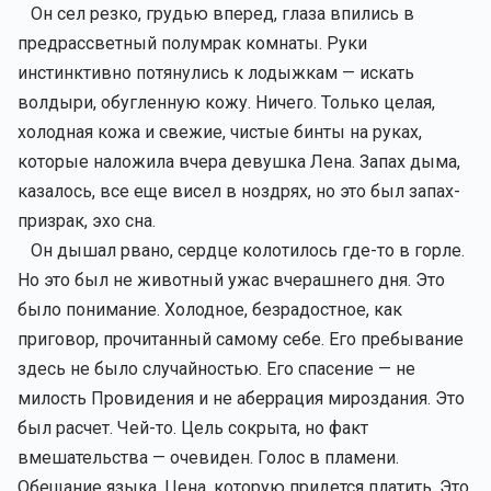
Он сел резко, грудью вперед, глаза впились в
предрассветный полумрак комнаты. Руки
инстинктивно потянулись к лодыжкам — искать
волдыри, обугленную кожу. Ничего. Только целая,
холодная кожа и свежие, чистые бинты на руках,
которые наложила вчера девушка Лена. Запах дыма,
казалось, все еще висел в ноздрях, но это был запах-
призрак, эхо сна.
Он дышал рвано, сердце колотилось где-то в горле.
Но это был не животный ужас вчерашнего дня. Это
было понимание. Холодное, безрадостное, как
приговор, прочитанный самому себе. Его пребывание
здесь не было случайностью. Его спасение — не
милость Провидения и не аберрация мироздания. Это
был расчет. Чей-то. Цель сокрыта, но факт
вмешательства — очевиден. Голос в пламени.
Обещание языка. Цена, которую придется платить. Это