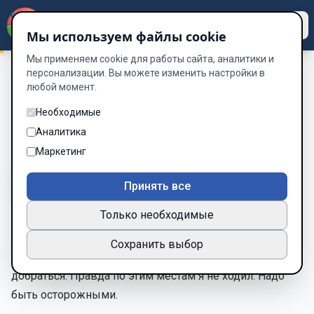
Dzen
Way
Мы используем файлы cookie
Мы применяем cookie для работы сайта, аналитики и
персонализации. Вы можете изменить настройки в
любой момент.
ЭТО НЕ МОЙ МИР
/
11
11
Необходимые
Аналитика
Глава 11 из 27
Маркетинг
A-
A+
Тема
Шрифт
Принять все
Только необходимые
11 б. По моим расчётам от этого места до берега
Сохранить выбор
километров семьдесят, за пару часов должны
добраться. Правда по этим местам я не ходил. Надо
быть осторожными.