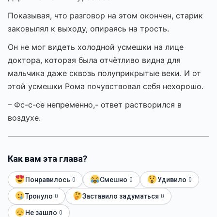
Показывая, что разговор на этом окончен, старик
заковылял к выходу, опираясь на трость.
Он не мог видеть холодной усмешки на лице
доктора, которая была отчётливо видна для
мальчика даже сквозь полуприкрытые веки. И от
этой усмешки Рома почувствовал себя нехорошо.
– Фс-с-се непременно,- ответ растворился в
воздухе.
Как вам эта глава?
Понравилось
Смешно
Удивило
0
0
0
Тронуло
Заставило задуматься
0
0
Не зашло
0