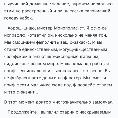
выучивший домашнее задание, впрочем нисколько
этим не расстроенный и лишь слегка склонивший
голову набок.
– Хорош-ш-шо, мистер Монополис-ст. Я фс-с-сё
испрафлю, -ответил он, нисколько не меняя тон, –
Мы смош-шем фыполнить ваш с-закас-с. И вы
станете единс-ственным, могущ-щ-щественным
челофеком в гипнотико-экспериментальном,
видоискаш-шённом мире. Наша команда работает
проф-фессионально и фысококачес-с-ственно. Вы
не фыбрасываете деньги на ф-ветер. Мы смогли
приф-фести мальчика сюда под ф-воздейс-ствием
и это с-значит…
В этот момент доктор многозначительно замолчал.
– Продолжайте!- выпалил старик с нескрываемым