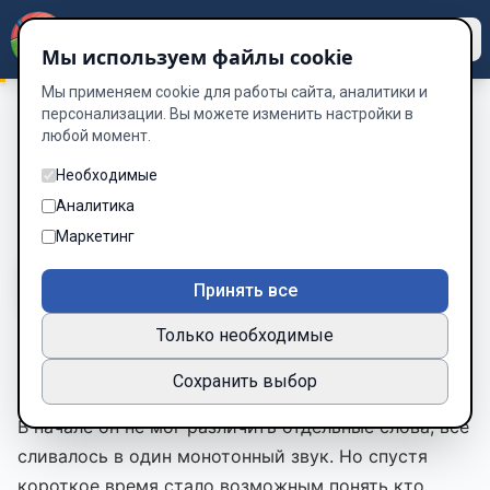
Dzen
Way
Мы используем файлы cookie
Мы применяем cookie для работы сайта, аналитики и
персонализации. Вы можете изменить настройки в
любой момент.
Экспериментаторы
/
Глава 4
Глава 4
Необходимые
Аналитика
Глава 4 из 20
Маркетинг
A-
A+
Тема
Шрифт
Принять все
Только необходимые
Сквозь шум, в голове мальчика звучали голоса.
Сохранить выбор
В начале он не мог различить отдельные слова, всё
сливалось в один монотонный звук. Но спустя
короткое время стало возможным понять кто