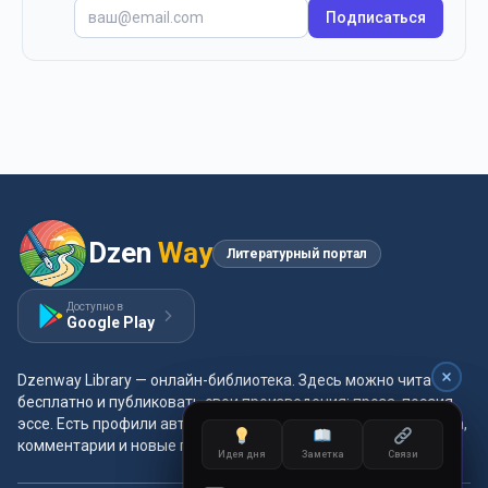
Подписаться
Dzen
Way
Литературный портал
Доступно в
Google Play
Dzenway Library — онлайн-библиотека. Здесь можно читать
бесплатно и публиковать свои произведения: проза, поэзия,
эссе. Есть профили авторов, жанры и метки, удобная читалка,
комментарии и новые главы каждый день.
Идея дня
Заметка
Связи
Идея дня
Заметка
Связи