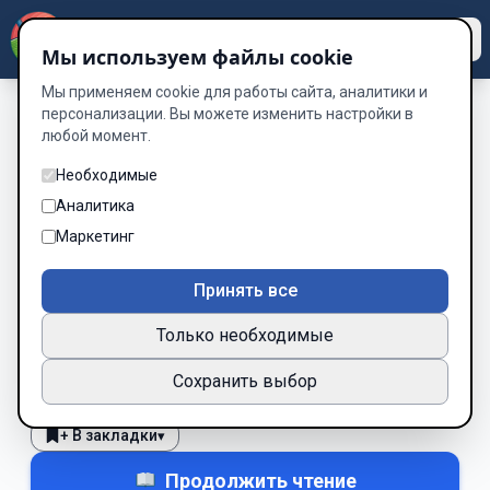
Dzen
Way
Мы используем файлы cookie
Мы применяем cookie для работы сайта, аналитики и
персонализации. Вы можете изменить настройки в
любой момент.
Без обложки
Ганнибалл – ставленик
Необходимые
жрецов
Аналитика
Маркетинг
Автор:
Volodymyr
Принять все
Рейтинг:
★
8
224 место
Только необходимые
Все права
Сохранить выбор
Нравится
Не зашло
2
0
+ В закладки
▾
Продолжить чтение