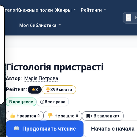
Каталог
Книжные полки
Жанры
Рейтинги
Моя библиотека
Гістологія пристрасті
Автор:
Марія Петрова
Рейтинг:
★
3
399 место
В процессе
Все права
Нравится
Не зашло
+ В закладки
▾
0
0
Продолжить чтение
Начать с начала