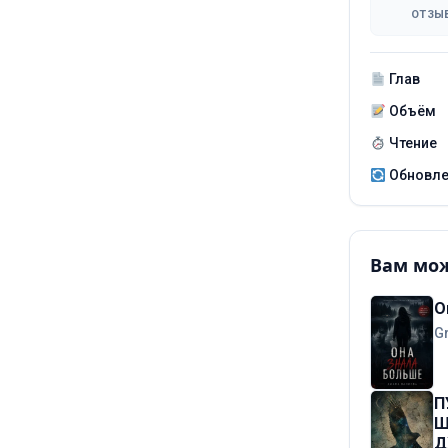
ОТЗЫ
Глав
Объём
Чтение
Обновл
Вам мож
О
G
П
Ш
Д