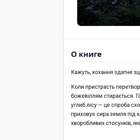
О книге
Кажуть, кохання здатне зц
Коли пристрасть перетвор
божевіллям стирається. Го
углиб лісу — це спроба сх
приховує сира земля під 
хворобливих стосунків, я