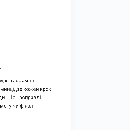
.
м, коханням та
мниці, де кожен крок
ади. Що насправді
мсту чи фінал