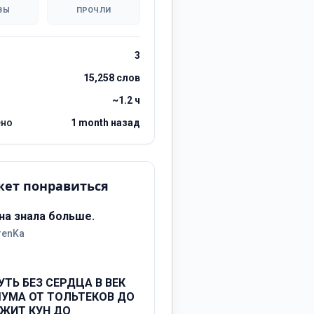
ВЫ
ПРОЧЛИ
3
15,258 слов
~1.2 ч
ено
1 month назад
ет понравиться
на знала больше.
renKa
УТЬ БЕЗ СЕРДЦА В ВЕК
УМА ОТ ТОЛЬТЕКОВ ДО
ЖИТ КУН ДО