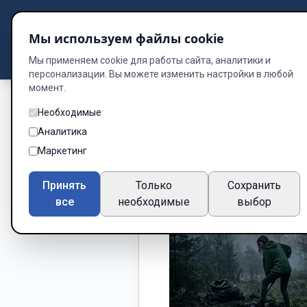
Подбор книг
Мы используем файлы cookie
Dzen
Way
Библиотека
Мы применяем cookie для работы сайта, аналитики и
персонализации. Вы можете изменить настройки в любой
момент.
Необходимые
Аналитика
Маркетинг
Принять
Только
Сохранить
все
необходимые
выбор