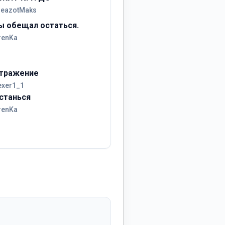
reazotMaks
ы обещал остаться.
renKa
тражение
exer1_1
станься
renKa