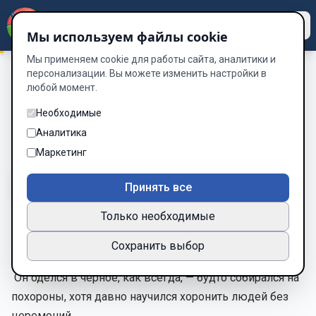
Dzen
Way
Мы используем файлы cookie
Мы применяем cookie для работы сайта, аналитики и
персонализации. Вы можете изменить настройки в
любой момент.
Город который ошибся погодой
/
Город ошибся погодой
Город ошибся погодой
Необходимые
Аналитика
Глава 1 из 3
Маркетинг
A-
A+
Тема
Шрифт
Принять все
Только необходимые
Утро началось с того, что город опять ошибся с
Сохранить выбор
погодой.
Он оделся в чёрное, как всегда, — будто собирался на
похороны, хотя давно научился хоронить людей без
церемоний.