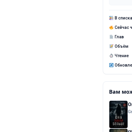
В списк
Сейчас 
Глав
Объём
Чтение
Обновл
Вам мож
О
G