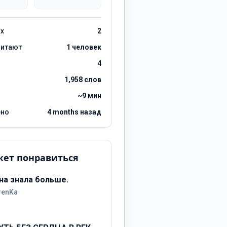
ах
2
читают
1 человек
4
1,958 слов
~9 мин
ено
4 months назад
ет понравиться
на знала больше.
renKa