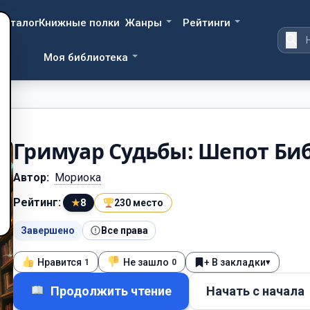
Каталог
Книжные полки
Жанры
Рейтинги
Моя библиотека
Гримуар Судьбы: Шепот Би
Автор:
Мориока
Рейтинг:
★
8
230 место
Завершено
Все права
Нравится
Не зашло
+ В закладки
▾
1
0
Продолжить чтение
Начать с начала