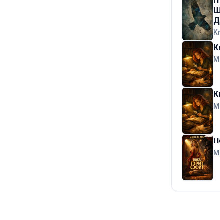
П
Ш
Д
K
К
М
К
М
П
М