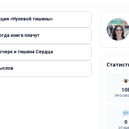
екция «Нулевой тишины»
Когда книги плачут
осчерк и тишина Сердца
Статист
мыслов
10
ПРОСМ
0
ОТЗЫ