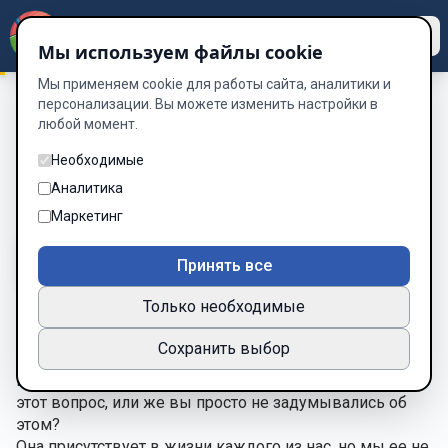
Dzen
Way
Мы используем файлы cookie
Мы применяем cookie для работы сайта, аналитики и
персонализации. Вы можете изменить настройки в
любой момент.
Хаос
/
Глава 1.
Глава 1.
Необходимые
Аналитика
Глава 1 из 11
Маркетинг
A-
A+
Тема
Шрифт
Принять все
Только необходимые
Hominem te esse memento
Сохранить выбор
«Помни, что ты человек…»
Вы знаете что такое тишина? Вы находили ответ на 
этот вопрос, или же вы просто не задумывались об 
этом?
Она присутствует в жизни каждого из нас, но мы ее не 