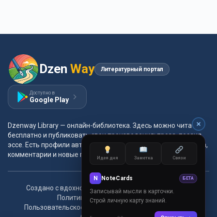
Dzen
Way
Литературный портал
Доступно в
Google Play
Dzenway Library — онлайн-библиотека. Здесь можно читать
бесплатно и публиковать свои произведения: проза, поэзия,
эссе. Есть профили авторов, жанры и метки, удобная читалка,
комментарии и новые главы каждый день.
Идея дня
Заметка
Связи
N
NoteCards
БЕТА
Создано с вдохновением для читателей и авторов.
Записывай мысли в карточки.
Политика конфиденциальности
Строй личную карту знаний.
Пользовательское соглашение
Правила сообщества