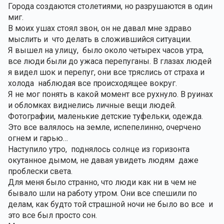
Города создаются столетиями, но разрушаются в один 
миг. 
В моих ушах стоял звон, он не давал мне здраво 
мыслить и  что делать в сложившийся ситуации.
Я вышел на улицу,  было около четырех часов утра, 
все люди были до ужаса перепуганы. В глазах людей 
я видел шок и перепуг, они все тряслись от страха и 
холода  наблюдая все происходящее вокруг.
Я не мог понять в какой момент все рухнуло. В руинах 
и обломках виднелись личные вещи людей. 
Фотографии, маленькие детские туфельки, одежда.
Это все валялось на земле, испепелинно, очерчено 
огнем и гарью…
Наступило утро,  поднялось солнце из горизонта 
окутанное дымом, не давая увидеть людям  даже 
проблески света.
Для меня было странно, что люди как ни в чем не 
бывало шли на работу утром. Они все спешили по 
делам, как будто той страшной ночи не было во все  и 
это все был просто сон.