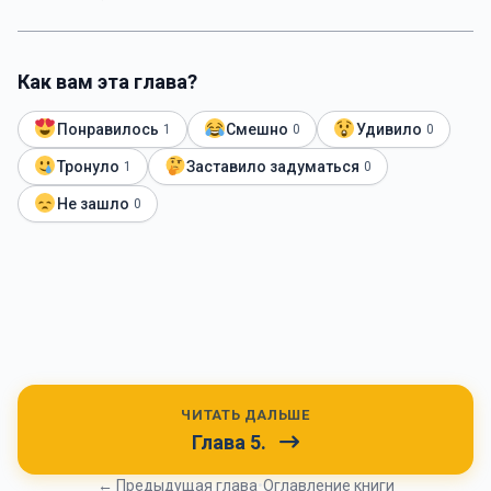
Как вам эта глава?
Понравилось
Смешно
Удивило
1
0
0
Тронуло
Заставило задуматься
1
0
Не зашло
0
ЧИТАТЬ ДАЛЬШЕ
Глава 5.
← Предыдущая глава
•
Оглавление книги