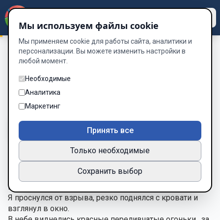
Dzen
Way
Мы используем файлы cookie
Мы применяем cookie для работы сайта, аналитики и
персонализации. Вы можете изменить настройки в
любой момент.
Хаос
/
Глава 4.
Глава 4.
Необходимые
Аналитика
Глава 4 из 11
Маркетинг
A-
A+
Тема
Шрифт
Принять все
Только необходимые
Глава 4.
Сохранить выбор
«Pax optima rerum»
Мир-самая ценная вещь.
Я проснулся от взрыва, резко поднялся с кровати и 
взглянул в окно.
В небе виднелись красные переливчатые огоньки,  за 