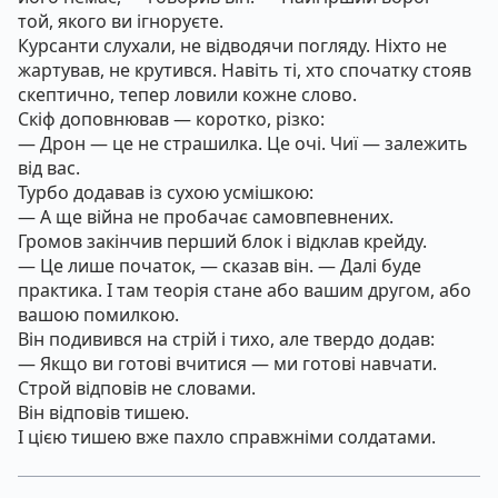
той, якого ви ігноруєте.
Курсанти слухали, не відводячи погляду. Ніхто не
жартував, не крутився. Навіть ті, хто спочатку стояв
скептично, тепер ловили кожне слово.
Скіф доповнював — коротко, різко:
— Дрон — це не страшилка. Це очі. Чиї — залежить
від вас.
Турбо додавав із сухою усмішкою:
— А ще війна не пробачає самовпевнених.
Громов закінчив перший блок і відклав крейду.
— Це лише початок, — сказав він. — Далі буде
практика. І там теорія стане або вашим другом, або
вашою помилкою.
Він подивився на стрій і тихо, але твердо додав:
— Якщо ви готові вчитися — ми готові навчати.
Строй відповів не словами.
Він відповів тишею.
І цією тишею вже пахло справжніми солдатами.