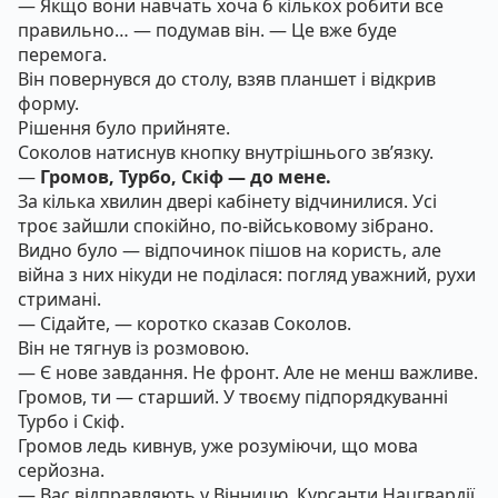
— Якщо вони навчать хоча б кількох робити все
правильно… — подумав він. — Це вже буде
перемога.
Він повернувся до столу, взяв планшет і відкрив
форму.
Рішення було прийняте.
Соколов натиснув кнопку внутрішнього зв’язку.
—
Громов, Турбо, Скіф — до мене.
За кілька хвилин двері кабінету відчинилися. Усі
троє зайшли спокійно, по-військовому зібрано.
Видно було — відпочинок пішов на користь, але
війна з них нікуди не поділася: погляд уважний, рухи
стримані.
— Сідайте, — коротко сказав Соколов.
Він не тягнув із розмовою.
— Є нове завдання. Не фронт. Але не менш важливе.
Громов, ти — старший. У твоєму підпорядкуванні
Турбо і Скіф.
Громов ледь кивнув, уже розуміючи, що мова
серйозна.
— Вас відправляють у Вінницю. Курсанти Нацгвардії.