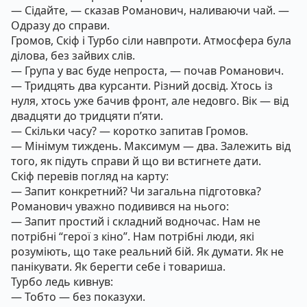
— Сідайте, — сказав Романович, наливаючи чай. —
Одразу до справи.
Громов, Скіф і Турбо сіли навпроти. Атмосфера була
ділова, без зайвих слів.
— Група у вас буде непроста, — почав Романович.
— Тридцять два курсанти. Різний досвід. Хтось із
нуля, хтось уже бачив фронт, але недовго. Вік — від
двадцяти до тридцяти п’яти.
— Скільки часу? — коротко запитав Громов.
— Мінімум тиждень. Максимум — два. Залежить від
того, як підуть справи й що ви встигнете дати.
Скіф перевів погляд на карту:
— Запит конкретний? Чи загальна підготовка?
Романович уважно подивився на нього:
— Запит простий і складний водночас. Нам не
потрібні “герої з кіно”. Нам потрібні люди, які
розуміють, що таке реальний бій. Як думати. Як не
панікувати. Як берегти себе і товариша.
Турбо ледь кивнув:
— Тобто — без показухи.