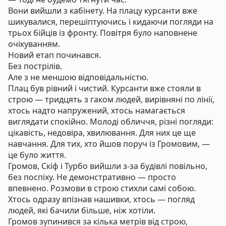
Вони вийшли з кабінету. На плацу курсанти вже
шикувалися, перешіптуючись і кидаючи погляди на
трьох бійців із фронту. Повітря було наповнене
очікуванням.
Новий етап починався.
Без пострілів.
Але з не меншою відповідальністю.
Плац був рівний і чистий. Курсанти вже стояли в
строю — тридцять з гаком людей, вирівняні по лінії,
хтось надто напружений, хтось намагається
виглядати спокійно. Молоді обличчя, різні погляди:
цікавість, недовіра, хвилювання. Для них це ще
навчання. Для тих, хто йшов поруч із Громовим, —
це було життя.
Громов, Скіф і Турбо вийшли з-за будівлі повільно,
без поспіху. Не демонстративно — просто
впевнено. Розмови в строю стихли самі собою.
Хтось одразу впізнав нашивки, хтось — погляд
людей, які бачили більше, ніж хотіли.
Громов зупинився за кілька метрів від строю,