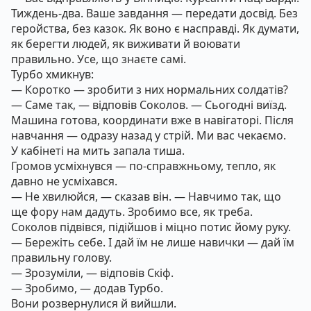
Тиждень-два. Ваше завдання — передати досвід. Без
геройства, без казок. Як воно є насправді. Як думати,
як берегти людей, як виживати й воювати
правильно. Усе, що знаєте самі.
Турбо хмикнув:
— Коротко — зробити з них нормальних солдатів?
— Саме так, — відповів Соколов. — Сьогодні виїзд.
Машина готова, координати вже в навігаторі. Після
навчання — одразу назад у стрій. Ми вас чекаємо.
У кабінеті на мить запала тиша.
Громов усміхнувся — по-справжньому, тепло, як
давно не усміхався.
— Не хвилюйся, — сказав він. — Навчимо так, що
ще фору нам дадуть. Зробимо все, як треба.
Соколов підвівся, підійшов і міцно потис йому руку.
— Бережіть себе. І дай їм не лише навички — дай їм
правильну голову.
— Зрозуміли, — відповів Скіф.
— Зробимо, — додав Турбо.
Вони розвернулися й вийшли.