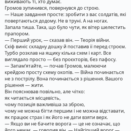
виживають ті, хто думає.
Громов зупинився, повернувся до строю.
— Наше завдання просте: зробити з вас солдатів, які
повертаються додому. Не в труні. А на ногах.
Запала тиша. Така, що було чути, як вітер шелестить
прапором.
— Перший урок, — сказав він. — Теорія війни.
Скіф виніс складну дошку й поставив її перед строєм.
Турбо розклав на ящику кілька схем і карт. Все
виглядало просто — без проєкторів, без пафосу.
— Запам’ятайте, — почав Громов, малюючи
крейдою просту схему окопів. — Війна починається
не з пострілу. Вона починається з рішення. Вашого
рішення — жити.
Він пояснював повільно, але чітко:
як читається місцевість,
чому позиція важливіша за зброю,
чому не можна бігти першим і не можна відставати,
як працює страх і як його не дати взяти верх.
— Якщо ви не бачите ворога — це не означає, що
його немає, — говорив він. — Найгірший ворог —