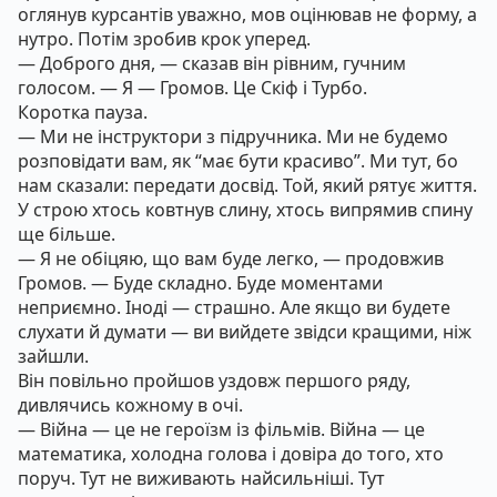
оглянув курсантів уважно, мов оцінював не форму, а
нутро. Потім зробив крок уперед.
— Доброго дня, — сказав він рівним, гучним
голосом. — Я — Громов. Це Скіф і Турбо.
Коротка пауза.
— Ми не інструктори з підручника. Ми не будемо
розповідати вам, як “має бути красиво”. Ми тут, бо
нам сказали: передати досвід. Той, який рятує життя.
У строю хтось ковтнув слину, хтось випрямив спину
ще більше.
— Я не обіцяю, що вам буде легко, — продовжив
Громов. — Буде складно. Буде моментами
неприємно. Іноді — страшно. Але якщо ви будете
слухати й думати — ви вийдете звідси кращими, ніж
зайшли.
Він повільно пройшов уздовж першого ряду,
дивлячись кожному в очі.
— Війна — це не героїзм із фільмів. Війна — це
математика, холодна голова і довіра до того, хто
поруч. Тут не виживають найсильніші. Тут