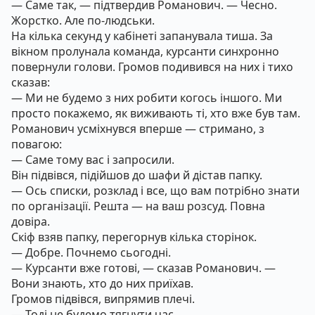
— Саме так, — підтвердив Романович. — Чесно.
Жорстко. Але по-людськи.
На кілька секунд у кабінеті запанувала тиша. За
вікном пролунала команда, курсанти синхронно
повернули голови. Громов подивився на них і тихо
сказав:
— Ми не будемо з них робити когось іншого. Ми
просто покажемо, як виживають ті, хто вже був там.
Романович усміхнувся вперше — стримано, з
повагою:
— Саме тому вас і запросили.
Він підвівся, підійшов до шафи й дістав папку.
— Ось списки, розклад і все, що вам потрібно знати
по організації. Решта — на ваш розсуд. Повна
довіра.
Скіф взяв папку, перегорнув кілька сторінок.
— Добре. Почнемо сьогодні.
— Курсанти вже готові, — сказав Романович. —
Вони знають, хто до них приїхав.
Громов підвівся, випрямив плечі.
— Тоді не будемо тягнути час.