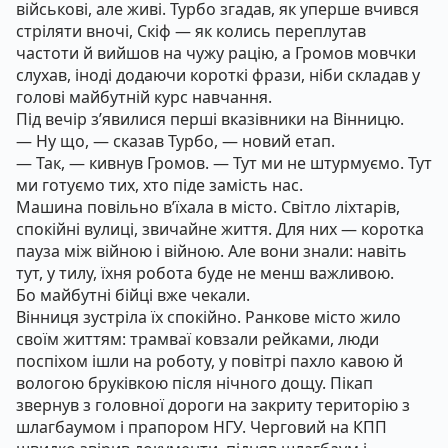
військові, але живі. Турбо згадав, як уперше вчився
стріляти вночі, Скіф — як колись переплутав
частоти й вийшов на чужу рацію, а Громов мовчки
слухав, іноді додаючи короткі фрази, ніби складав у
голові майбутній курс навчання.
Під вечір з’явилися перші вказівники на Вінницю.
— Ну що, — сказав Турбо, — новий етап.
— Так, — кивнув Громов. — Тут ми не штурмуємо. Тут
ми готуємо тих, хто піде замість нас.
Машина повільно в’їхала в місто. Світло ліхтарів,
спокійні вулиці, звичайне життя. Для них — коротка
пауза між війною і війною. Але вони знали: навіть
тут, у тилу, їхня робота буде не менш важливою.
Бо майбутні бійці вже чекали.
Вінниця зустріла їх спокійно. Ранкове місто жило
своїм життям: трамваї ковзали рейками, люди
поспіхом ішли на роботу, у повітрі пахло кавою й
вологою бруківкою після нічного дощу. Пікап
звернув з головної дороги на закриту територію з
шлагбаумом і прапором НГУ. Черговий на КПП