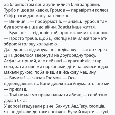
За блокпостом вони зупинилися біля заправки.
Турбо пішов за кавою, Громов — перевірити колеса.
Скіф розглядав мапу на телефоні.
— Вінниця… — пробурмотів. — Знаєш, Турбо, я там
був востаннє ще до війни. Зовсім інше життя.
— Буде ще, — відповів той, простягаючи стаканчик.
— Просто треба, щоб ці хлопці навчилися тримати
зброю й голову холодною.
Далі дорога підкинула несподіванку — затор через
ДТП. Довелося звернути на другорядну трасу.
Асфальт гірший, але пейзажі — красиві: ліс, старі
села, хати з синіми парканами, діти на велосипедах
махали рукою, побачивши військову машину.
— Бачите? — сказав Громов. — Ось
відповідальність. Вони дивляться й думають, що ми
— приклад.
— Тоді не маємо права навчати абияк, — серйозно
додав Скіф.
У дорозі згадували різне: Бахмут, Авдіївку, хлопців,
які не доїхали до таких поїздок. Були й жарти — сухі,