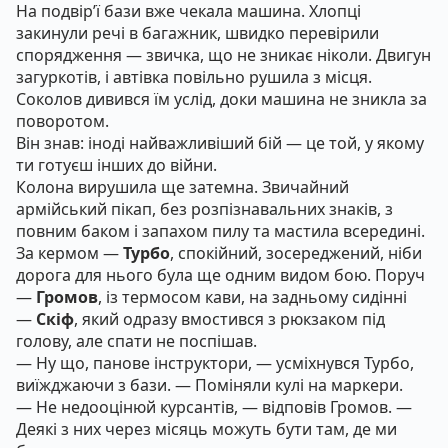
На подвір’ї бази вже чекала машина. Хлопці
закинули речі в багажник, швидко перевірили
спорядження — звичка, що не зникає ніколи. Двигун
загуркотів, і автівка повільно рушила з місця.
Соколов дивився їм услід, доки машина не зникла за
поворотом.
Він знав: іноді найважливіший бій — це той, у якому
ти готуєш інших до війни.
Колона вирушила ще затемна. Звичайний
армійський пікап, без розпізнавальних знаків, з
повним баком і запахом пилу та мастила всередині.
За кермом —
Турбо
, спокійний, зосереджений, ніби
дорога для нього була ще одним видом бою. Поруч
—
Громов
, із термосом кави, на задньому сидінні
—
Скіф
, який одразу вмостився з рюкзаком під
голову, але спати не поспішав.
— Ну що, панове інструктори, — усміхнувся Турбо,
виїжджаючи з бази. — Поміняли кулі на маркери.
— Не недооцінюй курсантів, — відповів Громов. —
Деякі з них через місяць можуть бути там, де ми