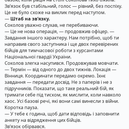
Зв’язок був стабільний, голос — рівний, без поспіху.
Це не було схоже на виклик перед наступом.
—
Штаб на зв’язку.
Соколов уважно слухав, не перебиваючи.
— Це не нова операція, — продовжив офіцер. —
Завдання іншого характеру. Нам потрібно, щоб ти
направив свого заступника і ще двох перевірених
бійців для тимчасової роботи з курсантами
Національної гвардії України.
Соколов злегка насупився. Продовжував мовчати.
— Термін — від одного до двох тижнів. Локація —
Вінниця. Координати передамо окремо. Їхнє
завдання — передати досвід. Не з паперів і не з
підручників. Показати, що таке реальний бій, як
тримати себе під тиском, як мислити, коли навколо
хаос. Усі базові речі, які вони самі винесли з війни.
Коротка пауза.
— У тебе є година, щоб дати відповідь і заповнити
анкету на відрядження цих бійців.
Зв’язок обірвався.