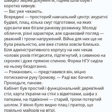
швидко звірив документи, підняв шлагбаум і
коротко кивнув:
— Вас уже чекають.
Всередині — просторий навчальний центр: акуратні
будівлі, плац, кілька смуг підготовки, на яких
курсанти вже бігали ранкову розминку. Молоді
обличчя, різні характери, але однаковий погляд —
уважний і трохи напружений. Війна для них ще не
була реальністю, але вже стояла зовсім близько.
Біля адміністративного корпусу на них чекав
чоловік років п’ятдесяти, підтягнутий, з сивиною на
скронях і дуже прямою спиною. Форма НГУ сиділа
на ньому бездоганно.
— Романович, — представився він, міцно
потискаючи руку Громову. — Раді вас бачити.
Проходьте, панове.
Кабінет був простий і функціональний: дерев’яний
стіл, карта України на стіні з відмітками, шафа з
папками, на підвіконні — старий, трохи потертий
шолом. У вікно було видно плац і прапор, що
повільно майорів на вітрі.