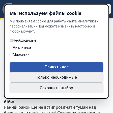
Dzen
Way
Мы используем файлы cookie
Мы применяем cookie для работы сайта, аналитики и
персонализации. Вы можете изменить настройки в
любой момент.
Історія Двох Солдат
/
Глава 49. Майбутні бійці
Глава 49. Майбутні бійці
Необходимые
Аналитика
Глава 49 из 60
Маркетинг
A-
A+
Тема
Шрифт
Принять все
Только необходимые
Глава 49. Майбутні бійці
Сохранить выбор
«Справжній командир залишає після себе не
спогади — він залишає тих, хто продовжить
бій.»
Ранній ранок ще не встиг розігнати туман над
базою, коли рація на столі Соколова тихо ожила.