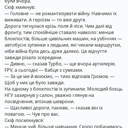
були вчора.
Скіф хмикнув:
— Головне — не романтизувати війну. Навчимо їх
виживати. А героїзм — то вже друге.
Дорога тягнулася крізь поля й ліси. Чим далі від
фронту, тим спокійніше ставало навколо: менше
блокпостів, більше цивільних машин, на узбіччях —
автобусні зупинки з людьми, які чекали маршрутки,
ніби війна була десь дуже далеко. Це відчуття
завжди різало зсередини.
— Дивно, — сказав Турбо, — ще вчора артилерія,
FPV, а сьогодні — бабця з сумками.
— За це ми й воюємо, — тихо відповів Громов. —
Щоб у них це було завжди.
На одному з блокпостів їх зупинили. Молодий боєць
НГУ зазирнув у салон, уважно глянув на
посвідчення, впізнав шеврони.
— Щасливої дороги, панове, — сказав він із
повагою. — Чув про вас.
Скіф посміхнувся:
— Менше чуй, більше навчання. Скоро побачимось.