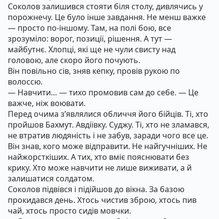
Соколов залишився стояти біля столу, дивлячись у
порожнечу. Це було інше завдання. Не менш важке
— просто по-іншому. Там, на полі бою, все
зрозуміло: ворог, позиції, рішення. А тут —
майбутнє. Хлопці, які ще не чули свисту над
головою, але скоро його почують.
Він повільно сів, зняв кепку, провів рукою по
волоссю.
— Навчити… — тихо промовив сам до себе. — Це
важче, ніж воювати.
Перед очима з’являлися обличчя його бійців. Ті, хто
пройшов Бахмут. Авдіївку. Суджу. Ті, хто не зламався,
не втратив людяність і не забув, заради чого все це.
Він знав, кого може відправити. Не найгучніших. Не
найжорсткіших. А тих, хто вміє пояснювати без
крику. Хто може навчити не лише виживати, а й
залишатися солдатом.
Соколов підвівся і підійшов до вікна. За базою
прокидався день. Хтось чистив зброю, хтось пив
чай, хтось просто сидів мовчки.