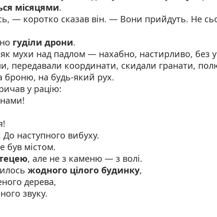
ься місяцями
.
, — коротко сказав він. — Вони прийдуть. Не сь
йно
гуділи дрони
.
 як мухи над падлом — нахабно, настирливо, без у
ми, передавали координати, скидали гранати, пол
а броню, на будь-який рух.
кричав у рацію:
 нами!
я!
. До наступного вибуху.
е був містом.
тецею
, але не з каменю — з волі.
шилось
жодного цілого будинку
,
ного дерева,
ного звуку.