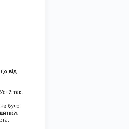
кщо від
Усі й так
 не було
удинки
.
ета.