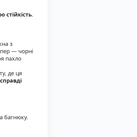
о стійкість
.
кна з
епер — чорні
ря пахло
у, де ця
справді
а багнюку.