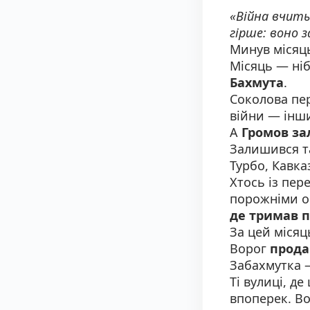
«Війна вчит
гірше: воно з
Минув місяць
Місяць — ні
Бахмута
.
Соколова пе
війни — інш
А
Громов з
Залишився та
Турбо, Кавка
Хтось із пере
порожніми о
де тримав 
За цей місяц
Ворог
прода
Забахмутка 
Ті вулиці, д
впоперек. В