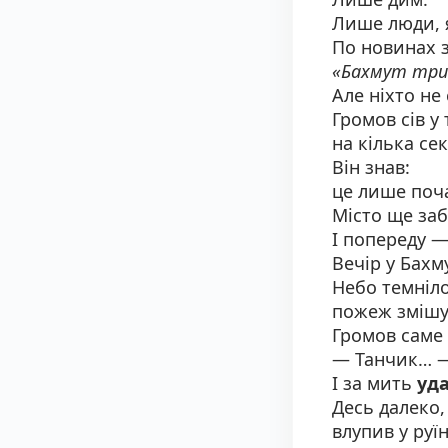
Лише люди, 
По новинах з
«Бахмут три
Але ніхто не
Громов сів у
на кілька сек
Він знав:
це лише поч
Місто ще заб
І попереду —
Вечір у Бахм
Небо темніло
пожеж змішув
Громов саме 
— Танчик… —
І за мить
уд
Десь далеко,
влупив у руї