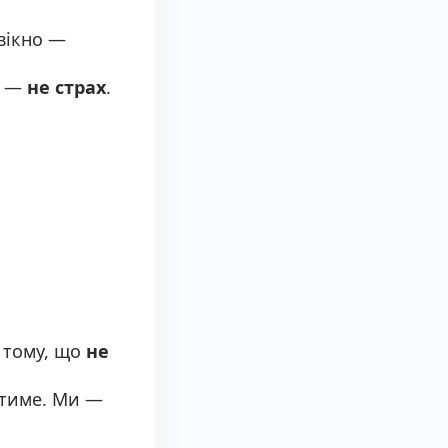
 вікно —
ч —
не страх
.
а тому, що
не
ятиме. Ми —