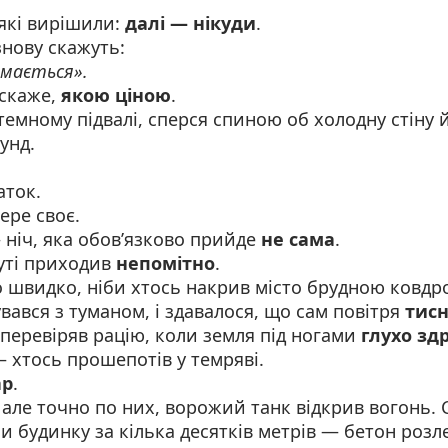
які вирішили:
далі — нікуди
.
нову скажуть:
мається».
 скаже,
якою ціною
.
 темному підвалі, сперся спиною об холодну стіну 
унд.
аток.
ере своє.
 ніч, яка обов’язково прийде
не сама
.
уті приходив
непомітно
.
 швидко, ніби хтось накрив місто брудною ковдр
ався з туманом, і здавалося, що сам повітря
тисн
перевіряв рацію, коли земля під ногами
глухо зд
 хтось прошепотів у темряві.
ар
.
 але точно по них, ворожий танк відкрив вогонь. 
ни будинку за кілька десятків метрів — бетон розле