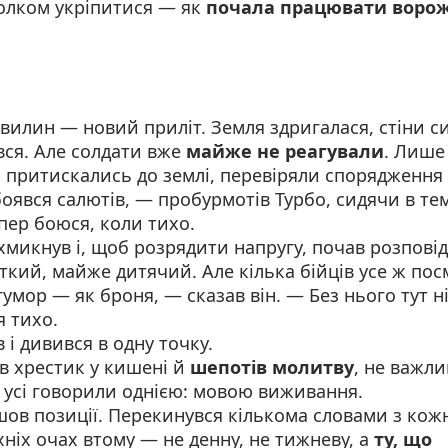
толком укріпитися — як
почала працювати воро
хвилин — новий приліт. Земля здригалася, стіни с
вся. Але солдати вже
майже не реагували
. Лише
 притискались до землі, перевіряли спорядження 
оявся салютів, — пробурмотів Турбо, сидячи в т
епер боюся, коли тихо.
хмикнув і, щоб розрядити напругу, почав розповід
ткий, майже дитячий. Але кілька бійців усе ж пос
гумор — як броня, — сказав він. — Без нього тут ні
я тихо.
 і дивився в одну точку.
в хрестик у кишені й
шепотів молитву
, не важл
 усі говорили однією: мовою виживання.
шов позиції. Перекинувся кількома словами з кож
їхніх очах втому — не денну, не тижневу, а
ту, що