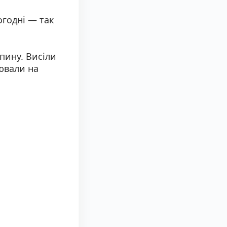
огодні — так
пину. Висіли
ювали на