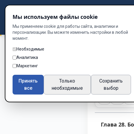
Подбор книг
Мы используем файлы cookie
Dzen
Way
Библиотека
Мы применяем cookie для работы сайта, аналитики и
персонализации. Вы можете изменить настройки в любой
момент.
Необходимые
Історія Двох Солда
Аналитика
Глава 28.
Маркетинг
Глава 28 из 60
Принять
Только
Сохранить
все
необходимые
выбор
A-
A+
Те
Глава 28. Бої