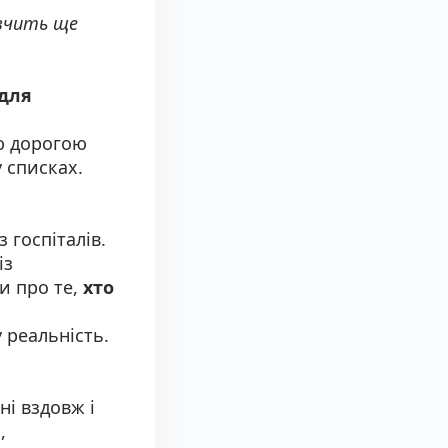
 вчить ще
 для
ю дорогою
 списках.
 госпіталів.
із
и про те,
хто
 реальність.
ні вздовж і
ю
,