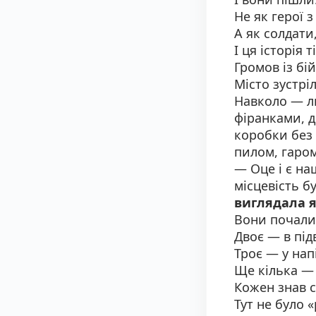
Не як герої з
А як солдати
І ця історія 
Громов із бій
Місто зустрі
Навколо — 
фіранками, д
коробки без 
пилом, гаром
— Оце і є на
місцевість б
виглядала я
Вони почали
Двоє — в під
Троє — у на
Ще кілька — 
Кожен знав св
Тут не було 