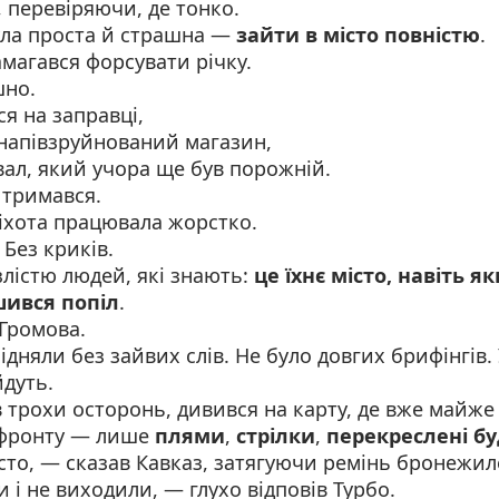
 перевіряючи, де тонко.
ула проста й страшна —
зайти в місто повністю
.
магався форсувати річку.
шно.
ся на заправці,
 напівзруйнований магазин,
вал, який учора ще був порожній.
 тримався.
іхота працювала жорстко.
 Без криків.
лістю людей, які знають:
це їхнє місто, навіть я
шився попіл
.
 Громова.
ідняли без зайвих слів. Не було довгих брифінгів. 
йдуть.
 трохи осторонь, дивився на карту, де вже майже
й фронту — лише
плями
,
стрілки
,
перекреслені б
сто, — сказав Кавказ, затягуючи ремінь бронежил
и і не виходили, — глухо відповів Турбо.