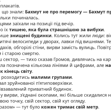
 плакатів.
, що знали:
Бахмут не про перемогу — Бахмут пр
тільки починалась.
цями заїхали на позиції під вечір.
ло їх
тишею, яка була страшнішою за вибухи
.
лише
знищені будинки
. Колись тут жили люди: ві
итячі велосипеди у дворах, лавки під вишнями. Т
дахів, обгорілі стіни, вирви замість вулиць. Повіт
 і старою смертю.
ш сектор, — тихо сказав Громов, дивлячись на карт
ула позначена кількома лініями й цифрами, але
на
к кінець світу
.
 розходитись
малими групами
.
вал зруйнованої п’ятиповерхівки.
півзавалений приватний будинок.
у вирви, з’єднані окопами, які більше скидалися н
ою точку, свій сектор, свій кут огляду.
«разом» — тут було
кожен тримає свій метр
.