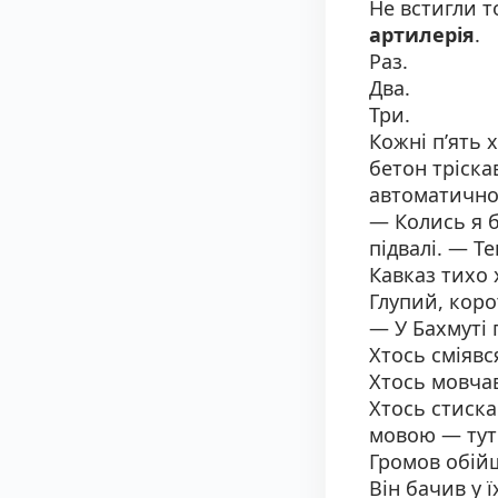
Не встигли 
артилерія
.
Раз.
Два.
Три.
Кожні п’ять 
бетон тріска
автоматично
— Колись я б
підвалі. — Т
Кавказ тихо 
Глупий, коро
— У Бахмуті 
Хтось сміявс
Хтось мовчав
Хтось стиска
мовою — тут
Громов обій
Він бачив у 