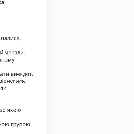
жа
ипалися,
й чекали.
емному
ати анекдот.
міхнулись.
як.
иво якою
ною групою.