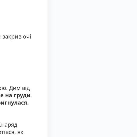
й закрив очі
ою. Дим від
е на груди
.
ригнулася
.
Снаряд
тівся, як