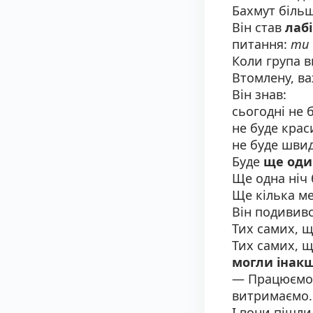
Бахмут більш
Він став
лаб
питання:
ти 
Коли група в
Втомлену, ва
Він знав:
сьогодні не 
не буде крас
не буде швид
Буде
ще оди
Ще одна ніч 
Ще кілька ме
Він подививс
Тих самих, щ
Тих самих, щ
могли інак
— Працюємо 
витримаємо.
І вони пішли