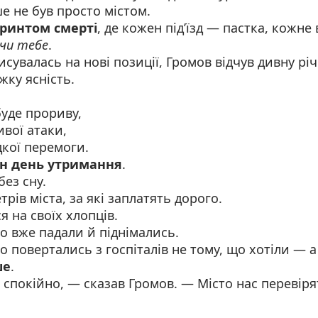
е не був просто містом.
іринтом смерті
, де кожен під’їзд — пастка, кожне
чи тебе
.
исувалась на нові позиції, Громов відчув дивну рі
жку ясність.
буде прориву,
ивої атаки,
кої перемоги.
н день утримання
.
без сну.
трів міста, за які заплатять дорого.
я на своїх хлопців.
о вже падали й піднімались.
о повертались з госпіталів не тому, що хотіли — 
ше
.
спокійно, — сказав Громов. — Місто нас перевір
.