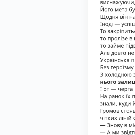
виснажуючи,
Його мета б
Щодня він на
Іноді — успі
То закріпить
то пролізе в
то займе під
Але довго не
Українська п
Без героїзму.
З холодною з
нього зали
І от — черга
На ранок їх п
знали, куди 
Громов стояв
чітких ліні
— Знову в мі
— А ми звідт