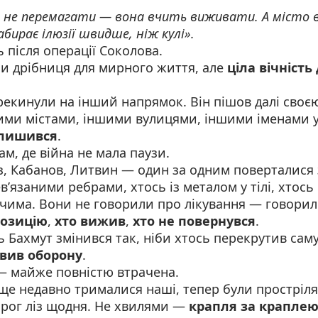
ь не перемагати — вона вчить виживати. А місто
абирає ілюзії швидше, ніж кулі».
 після операції Соколова.
би дрібниця для мирного життя, але
ціла вічність
рекинули на інший напрямок. Він пішов далі своє
ими містами, іншими вулицями, іншими іменами у
алишився
.
м, де війна не мала паузи.
з, Кабанов, Литвин — один за одним поверталися з
в’язаними ребрами, хтось із металом у тілі, хтось 
чима. Вони не говорили про лікування — говорил
позицію
,
хто вижив
,
хто не повернувся
.
ь Бахмут змінився так, ніби хтось перекрутив саму
вив оборону
.
— майже повністю втрачена.
е ще недавно трималися наші, тепер були простріля
орог ліз щодня. Не хвилями —
крапля за крапле