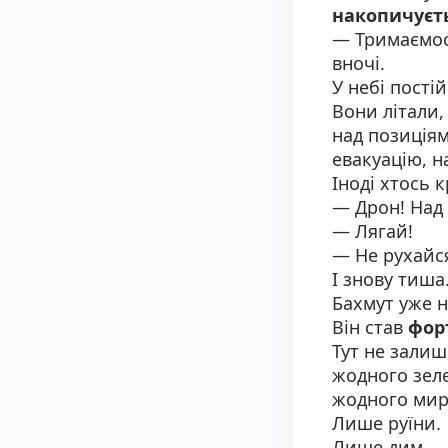
накопичуєт
— Тримаємось
вночі.
У небі пості
Вони літали,
над позиція
евакуацію, н
Іноді хтось 
— Дрон! Над
— Лягай!
— Не рухайс
І знову тиша
Бахмут уже н
Він став
фор
Тут не зали
жодного зеле
жодного мир
Лише руїни.
Лише дим.