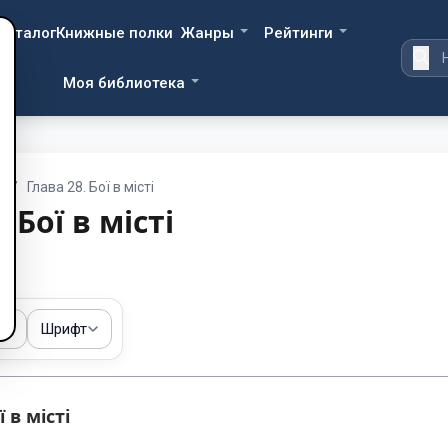
Каталог
Книжные полки
Жанры
Рейтинги
Моя библиотека
т
/
Глава 28. Бої в місті
 Бої в місті
ма
Шрифт
 в місті