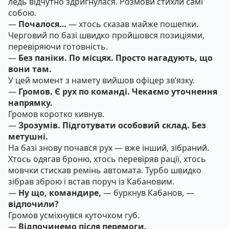
ледь відчутно здригнулася. Розмови стихли самі
собою.
—
Почалося…
— хтось сказав майже пошепки.
Черговий по базі швидко пройшовся позиціями,
перевіряючи готовність.
—
Без паніки. По місцях. Просто нагадують, що
вони там.
У цей момент з намету вийшов офіцер зв’язку.
—
Громов. Є рух по команді. Чекаємо уточнення
напрямку.
Громов коротко кивнув.
—
Зрозумів. Підготувати особовий склад. Без
метушні.
На базі знову почався рух — вже інший, зібраний.
Хтось одягав броню, хтось перевіряв рації, хтось
мовчки стискав ремінь автомата. Турбо швидко
зібрав зброю і встав поруч із Кабановим.
—
Ну що, командире,
— буркнув Кабанов, —
відпочили?
Громов усміхнувся куточком губ.
—
Відпочинемо після перемоги.