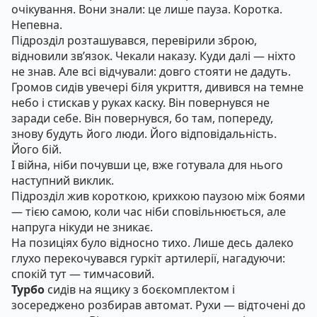
очікування. Вони знали: це лише пауза. Коротка.
Непевна.
Підрозділ розташувався, перевірили зброю,
відновили зв’язок. Чекали наказу. Куди далі — ніхто
не знав. Але всі відчували: довго стояти не дадуть.
Громов сидів увечері біля укриття, дивився на темне
небо і стискав у руках каску. Він повернувся не
заради себе. Він повернувся, бо там, попереду,
знову будуть його люди. Його відповідальність.
Його бій.
І війна, ніби почувши це, вже готувала для нього
наступний виклик.
Підрозділ жив короткою, крихкою паузою між боями
— тією самою, коли час ніби сповільнюється, але
напруга нікуди не зникає.
На позиціях було відносно тихо. Лише десь далеко
глухо перекочувався гуркіт артилерії, нагадуючи:
спокій тут — тимчасовий.
Турбо
сидів на ящику з боєкомплектом і
зосереджено розбирав автомат. Рухи — відточені до