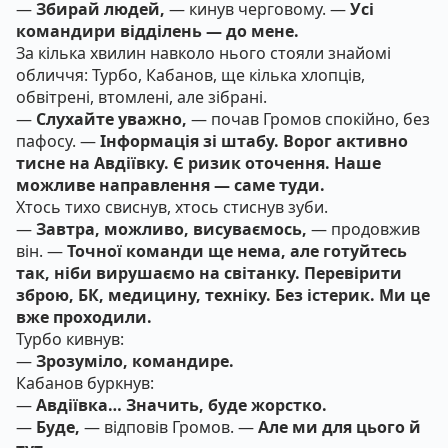
—
Збирай людей,
— кинув черговому. —
Усі
командири відділень — до мене.
За кілька хвилин навколо нього стояли знайомі
обличчя: Турбо, Кабанов, ще кілька хлопців,
обвітрені, втомлені, але зібрані.
—
Слухайте уважно,
— почав Громов спокійно, без
пафосу. —
Інформація зі штабу. Ворог активно
тисне на Авдіївку. Є ризик оточення. Наше
можливе направлення — саме туди.
Хтось тихо свиснув, хтось стиснув зуби.
—
Завтра, можливо, висуваємось,
— продовжив
він. —
Точної команди ще нема, але готуйтесь
так, ніби вирушаємо на світанку. Перевірити
зброю, БК, медицину, техніку. Без істерик. Ми це
вже проходили.
Турбо кивнув:
—
Зрозуміло, командире.
Кабанов буркнув:
—
Авдіївка… Значить, буде жорстко.
—
Буде,
— відповів Громов. —
Але ми для цього й