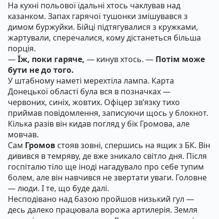
На кухні польової їдальні хтось чаклував над
казанком. Запах гарячої тушонки змішувався з
димом буржуйки. Бійці підтягувалися з кружками,
жартували, сперечалися, кому дістанеться більша
порція.
—
Їж, поки гаряче,
— кинув хтось. —
Потім може
бути не до того.
У штабному наметі мерехтіла лампа. Карта
Донецької області була вся в позначках —
червоних, синіх, жовтих. Офіцер зв’язку тихо
приймав повідомлення, записуючи щось у блокнот.
Кілька разів він кидав погляд у бік Громова, але
мовчав.
Сам
Громов
стояв зовні, спершись на ящик з БК. Він
дивився в темряву, де вже зникало світло дня. Після
госпіталю тіло ще іноді нагадувало про себе тупим
болем, але він навчився не звертати уваги. Головне
— люди. І те, що буде далі.
Несподівано над базою пройшов низький гул —
десь далеко працювала ворожа артилерія. Земля