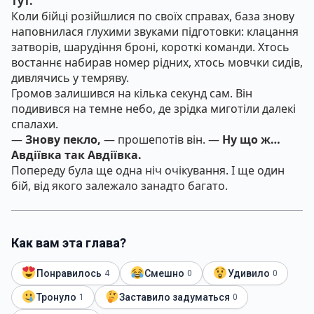
тут.
Коли бійці розійшлися по своїх справах, база знову
наповнилася глухими звуками підготовки: клацання
затворів, шарудіння броні, короткі команди. Хтось
востаннє набирав номер рідних, хтось мовчки сидів,
дивлячись у темряву.
Громов залишився на кілька секунд сам. Він
подивився на темне небо, де зрідка миготіли далекі
спалахи.
—
Знову пекло,
— прошепотів він. —
Ну що ж…
Авдіївка так Авдіївка.
Попереду була ще одна ніч очікування. І ще один
бій, від якого залежало занадто багато.
Как вам эта глава?
Понравилось
Смешно
Удивило
4
0
0
Тронуло
Заставило задуматься
1
0