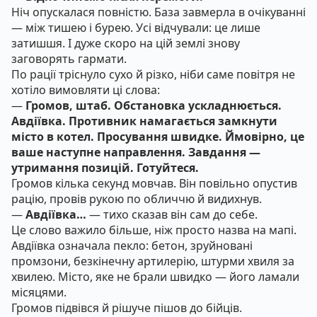
Ніч опускалася повністю. База завмерла в очікуванні
— між тишею і бурею. Усі відчували: це лише
затишшя. І дуже скоро на цій землі знову
заговорять гармати.
По рації тріснуло сухо й різко, ніби саме повітря не
хотіло вимовляти ці слова:
—
Громов, штаб. Обстановка ускладнюється.
Авдіївка. Противник намагається замкнути
місто в котел. Просування швидке. Ймовірно, це
ваше наступне направлення. Завдання —
утримання позицій. Готуйтеся.
Громов кілька секунд мовчав. Він повільно опустив
рацію, провів рукою по обличчю й видихнув.
—
Авдіївка…
— тихо сказав він сам до себе.
Це слово важило більше, ніж просто назва на мапі.
Авдіївка означала пекло: бетон, зруйновані
промзони, безкінечну артилерію, штурми хвиля за
хвилею. Місто, яке не брали швидко — його ламали
місяцями.
Громов підвівся й рішуче пішов до бійців.