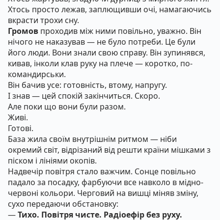
Хтось просто лежав, заплющивши очі, намагаючись
вкрасти трохи сну.
Громов
проходив між ними повільно, уважно. Він
нічого не наказував — не було потреби. Це були
його люди. Вони знали свою справу. Він зупинявся,
кивав, інколи клав руку на плече — коротко, по-
командирськи.
Він бачив усе: готовність, втому, напругу.
І знав — цей спокій закінчиться. Скоро.
Але поки що вони були разом.
Живі.
Готові.
База жила своїм внутрішнім ритмом — ніби
окремий світ, відрізаний від решти країни мішками з
піском і лініями окопів.
Надвечір повітря стало важчим. Сонце повільно
падало за посадку, фарбуючи все навколо в мідно-
червоні кольори. Черговий на вишці міняв зміну,
сухо передаючи обстановку:
—
Тихо. Повітря чисте. Радіоефір без руху.