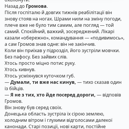
Назад до
Громова
.
Після госпіталю й довгих тижнів реабілітації він
знову стояв на ногах. Шрами нили на зміну погоди,
плече вже не було тим самим, але погляд — той
самий. Спокійний, важкий, зосереджений. Лікарі
казали «обережно», командування — «подивимось»,
а сам Громов знав одне: він не закінчив.
Коли він приїхав у підрозділ, його зустріли мовчки.
Без пафосу. Без зайвих слів.
Хтось просто міцно потис руку.
Хтось кивнув.
Хтось усміхнувся куточком губ.
—
Думали, ти вже нас кинув,
— тихо сказав один
із бійців.
—
Я не з тих, хто йде посеред дороги,
— відповів
Громов.
Він знову був серед своїх.
Донецька область зустріла їх сірою землею,
холодним вітром і глухими відголосами далекої
канонади. Старі позиції, нові карти, постійне