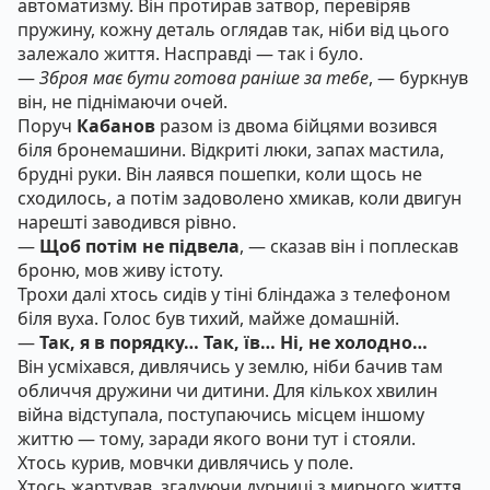
автоматизму. Він протирав затвор, перевіряв
пружину, кожну деталь оглядав так, ніби від цього
залежало життя. Насправді — так і було.
—
Зброя має бути готова раніше за тебе
, — буркнув
він, не піднімаючи очей.
Поруч
Кабанов
разом із двома бійцями возився
біля бронемашини. Відкриті люки, запах мастила,
брудні руки. Він лаявся пошепки, коли щось не
сходилось, а потім задоволено хмикав, коли двигун
нарешті заводився рівно.
—
Щоб потім не підвела
, — сказав він і поплескав
броню, мов живу істоту.
Трохи далі хтось сидів у тіні бліндажа з телефоном
біля вуха. Голос був тихий, майже домашній.
—
Так, я в порядку… Так, їв… Ні, не холодно…
Він усміхався, дивлячись у землю, ніби бачив там
обличчя дружини чи дитини. Для кількох хвилин
війна відступала, поступаючись місцем іншому
життю — тому, заради якого вони тут і стояли.
Хтось курив, мовчки дивлячись у поле.
Хтось жартував, згадуючи дурниці з мирного життя.