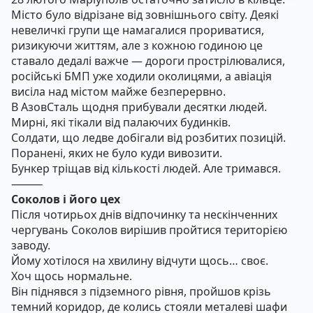
Місто було відрізане від зовнішнього світу. Деякі
невеличкі групи ще намагалися прориватися,
ризикуючи життям, але з кожною годиною це
ставало дедалі важче — дороги прострілювалися,
російські БМП уже ходили околицями, а авіація
висіла над містом майже безперервно.
В АзовСталь щодня прибували десятки людей.
Мирні, які тікали від палаючих будинків.
Солдати, що ледве добігали від розбитих позицій.
Поранені, яких не було куди вивозити.
Бункер тріщав від кількості людей. Але тримався.
⸻
Соколов і його цех
Після чотирьох днів відпочинку та нескінченних
чергувань Соколов вирішив пройтися територією
заводу.
Йому хотілося на хвилину відчути щось… своє.
Хоч щось нормальне.
Він піднявся з підземного рівня, пройшов крізь
темний коридор, де колись стояли металеві шафи