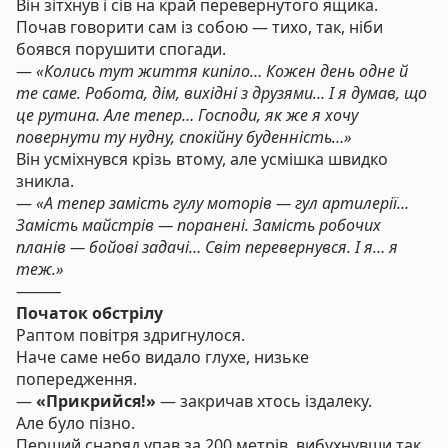
Він зітхнув і сів на край перевернутого ящика.
Почав говорити сам із собою — тихо, так, ніби
боявся порушити спогади.
—
«Колись тут життя кипіло… Кожен день одне й
те саме. Робота, дім, вихідні з друзями… І я думав, що
це рутина. Але тепер… Господи, як же я хочу
повернути ту нудну, спокійну буденність…»
Він усміхнувся крізь втому, але усмішка швидко
зникла.
—
«А тепер замість гулу моторів — гул артилерії…
Замість майстрів — поранені. Замість робочих
планів — бойові задачі… Світ перевернувся. І я… я
теж.»
⸻
Початок обстрілу
Раптом повітря здригнулося.
Наче саме небо видало глухе, низьке
попередження.
—
«Прикрийся!»
— закричав хтось іздалеку.
Але було пізно.
Перший снаряд упав за 200 метрів, вибухнувши так,