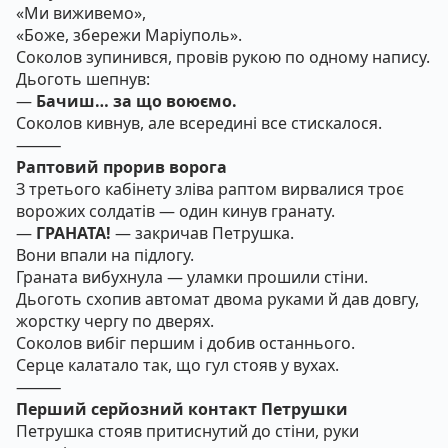
«Ми виживемо»,
«Боже, збережи Маріуполь».
Соколов зупинився, провів рукою по одному напису.
Дьоготь шепнув:
—
Бачиш… за що воюємо.
Соколов кивнув, але всередині все стискалося.
⸻
Раптовий прорив ворога
З третього кабінету зліва раптом вирвалися троє
ворожих солдатів — один кинув гранату.
—
ГРАНАТА!
— закричав Петрушка.
Вони впали на підлогу.
Граната вибухнула — уламки прошили стіни.
Дьоготь схопив автомат двома руками й дав довгу,
жорстку чергу по дверях.
Соколов вибіг першим і добив останнього.
Серце калатало так, що гул стояв у вухах.
⸻
Перший серйозний контакт Петрушки
Петрушка стояв притиснутий до стіни, руки