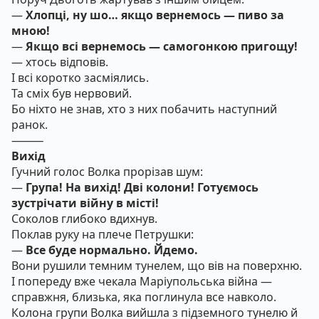
—
Хлопці, ну шо… якщо вернемось — пиво за
мною!
—
Якщо всі вернемось — самогонкою пригощу!
— хтось відповів.
І всі коротко засміялись.
Та сміх був нервовий.
Бо ніхто не знав, хто з них побачить наступний
ранок.
⸻
Вихід
Гучний голос Волка прорізав шум:
—
Група! На вихід! Дві колони! Готуємось
зустрічати війну в місті!
Соколов глибоко вдихнув.
Поклав руку на плече Петрушки:
—
Все буде нормально. Йдемо.
Вони рушили темним тунелем, що вів на поверхню.
І попереду вже чекала Маріупольська війна —
справжня, близька, яка поглинула все навколо.
Колона групи Волка вийшла з підземного тунелю й