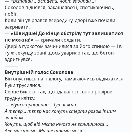
—
«Вставай… Вставай, чорт забирай…»
Соколов піднявся, закашлявся і, спотикаючись,
побіг.
Коли він увірвався всередину, двері вже почали
закривати.
—
«Швидше! До кінця обстрілу тут залишатися
не можна!»
— кричали солдати.
Двері з гуркотом зачинилися за його спиною — і в
ту ж секунду зовні щось ударило так, що бетон
здригнувся.
⸻
Внутрішній голос Соколова
Він опустився на підлогу, намагаючись віддихатися.
Руки трусилися.
Серце билося так, що здавалося, воно розірве
грудну клітку.
—
«Тут я працював… Тут я жив…
А тепер… тепер нас хочуть стерти разом із цим
заводом.
Хочуть, щоб від міста нічого не залишилося…
Але ми стоїмо. Ми ще тримаємося…