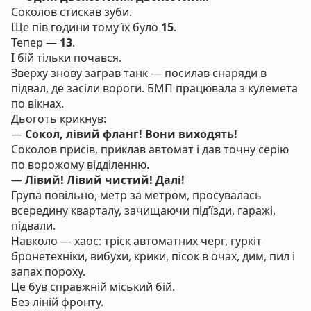
Соколов стискав зуби.
Ще пів години тому їх було
15
.
Тепер —
13
.
І бій тільки почався.
Зверху знову заграв танк — посилав снаряди в
підвал, де засіли вороги. БМП працювала з кулемета
по вікнах.
Дьоготь крикнув:
—
Сокол, лівий фланг! Вони виходять!
Соколов присів, приклав автомат і дав точну серію
по ворожому відділенню.
—
Лівий! Лівий чистий! Далі!
Група повільно, метр за метром, просувалась
всередину кварталу, зачищаючи під’їзди, гаражі,
підвали.
Навколо — хаос: тріск автоматних черг, гуркіт
бронетехніки, вибухи, крики, пісок в очах, дим, пил і
запах пороху.
Це був справжній міський бій.
Без ліній фронту.