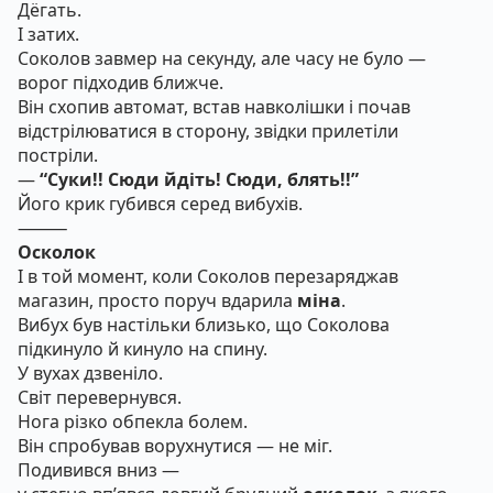
Дёгать.
І затих.
Соколов завмер на секунду, але часу не було —
ворог підходив ближче.
Він схопив автомат, встав навколішки і почав
відстрілюватися в сторону, звідки прилетіли
постріли.
—
“Суки!! Сюди йдіть! Сюди, блять!!”
Його крик губився серед вибухів.
⸻
Осколок
І в той момент, коли Соколов перезаряджав
магазин, просто поруч вдарила
міна
.
Вибух був настільки близько, що Соколова
підкинуло й кинуло на спину.
У вухах дзвеніло.
Світ перевернувся.
Нога різко обпекла болем.
Він спробував ворухнутися — не міг.
Подивився вниз —