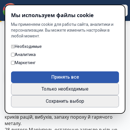
Dzen
Way
Мы используем файлы cookie
Мы применяем cookie для работы сайта, аналитики и
персонализации. Вы можете изменить настройки в
любой момент.
Історія Двох Солдат
/
Глава 4. Оборона Маріуполя
Глава 4. Оборона Маріуполя
Необходимые
Аналитика
Глава 4 из 60
Маркетинг
A-
A+
Тема
Шрифт
Принять все
Только необходимые
Глава 4. Оборона Маріуполя
Сохранить выбор
Минуло чотири доби.
Чотири дні безперервних боїв, обстрілів, втрат,
криків рацій, вибухів, запаху пороху й гарячого
металу.
28 лютого Маріуполь остаточно затисло в кільце.