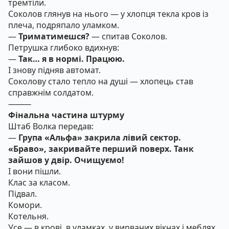
тремтіли.
Соколов глянув на нього — у хлопця текла кров із
плеча, подряпало уламком.
—
Триматимешся?
— спитав Соколов.
Петрушка глибоко вдихнув:
—
Так… я в нормі. Працюю.
І знову підняв автомат.
Соколову стало тепло на душі — хлопець став
справжнім солдатом.
⸻
Фінальна частина штурму
Штаб Волка передав:
—
Група «Альфа» закрила лівий сектор.
«Браво», закривайте перший поверх. Танк
зайшов у двір. Очищуємо!
І вони пішли.
Клас за класом.
Підвал.
Комори.
Котельня.
Усе — в крові, в уламках, у вирваних вікнах і меблях.