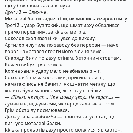
що у Соколова заклало вуха.
Другий — ближче.
Металеві балки задвигтіли, вкрившись хмарою пилу.
Третій… удар був такий, що шмат даху обвалився
прямо перед ним, за кілька метрів.
Соколов схопився й кинувся до виходу.
Артилерія лупила по заводу без перерви — наче
ворог намагався стерти його з лиця землі.
Снаряди били по даху, стінам, бетонним стовпам.
Кожен вибух тряс землю.
Кожна хвиля удару мало не збивала з ніг.
Соколов біг між колонами, пригинаючись,
намагаючись не бачити, як шматки металу, що
колись були машинами, летять у всі боки.
—
«Тільки не тут… Не в моєму цеху… Не зараз…»
—
думав він, відчуваючи, як серце калатає в горлі.
Грім обстрілу посилювався.
Десь упала авіабомба — повітря загуло так, що
вигнуло металеві балки.
Кілька прольотів даху просто склалися, як картон.