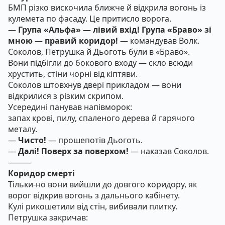
БМП різко вискочила ближче й відкрила вогонь із
кулемета по фасаду. Це притисло ворога.
—
Група «Альфа» — лівий вхід! Група «Браво» зі
мною — правий коридор!
— командував Волк.
Соколов, Петрушка й Дьоготь були в «Браво».
Вони підбігли до бокового входу — скло всюди
хрустить, стіни чорні від кіптяви.
Соколов штовхнув двері прикладом — вони
відкрилися з різким скрипом.
Усередині панував напівморок:
запах крові, пилу, спаленого дерева й гарячого
металу.
—
Чисто!
— прошепотів Дьоготь.
—
Далі! Поверх за поверхом!
— наказав Соколов.
⸻
Коридор смерті
Тільки-но вони вийшли до довгого коридору, як
ворог відкрив вогонь з дальнього кабінету.
Кулі рикошетили від стін, вибивали плитку.
Петрушка закричав: