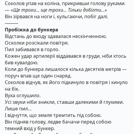
Соколов упав на коліна, прикривши голову руками.
—
«Ще трохи… ще трохи… Тільки добігти…»
Він зірвався на ноги і, кульгаючи, побіг далі.
⸻
Пробіжка до бункера
Відстань до входу здавалася нескінченною.
Осколки розсікали повітря.
Пил забивався в горло.
Кожен удар артилерії віддавався в груди, ніби хтось
бив кувалдою.
Коли до бункера лишалося кілька десятків метрів —
поруч впав ще один снаряд.
Соколов відчув, як його підкинуло в повітря і кинуло
на бік.
Вуха оглушило.
Усі звуки ніби зникли, ставши далекими й глухими.
Лише пил…
І відчуття, що земля тремтить під собою.
Він підняв голову, ледве бачачи перед собою
темний вхід у бункер.