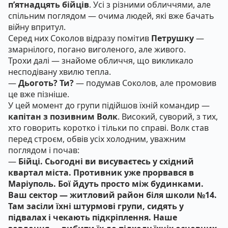
п’ятнадцять бійців
. Усі з різними обличчями, але
спільним поглядом — очима людей, які вже бачать
війну впритул.
Серед них Соколов відразу помітив
Петрушку
—
змарнілого, погано виголеного, але живого.
Трохи далі — знайоме обличчя, що викликало
несподівану хвилю тепла.
—
Дьоготь? Ти?
— подумав Соколов, але промовив
це вже пізніше.
У цей момент до групи підійшов їхній командир —
капітан з позивним Волк
. Високий, суворий, з тих,
хто говорить коротко і тільки по справі. Волк став
перед строєм, обвів усіх холодним, уважним
поглядом і почав:
—
Бійці. Сьогодні ви висуваєтесь у східний
квартал міста. Противник уже прорвався в
Маріуполь. Бої йдуть просто між будинками.
Ваш сектор — житловий район біля школи №14.
Там засіли їхні штурмові групи, сидять у
підвалах і чекають підкріплення. Наше