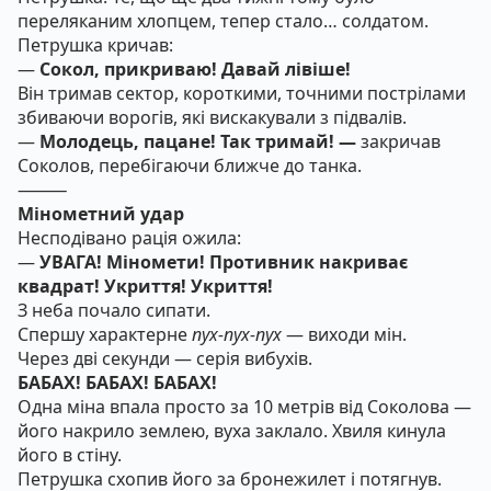
переляканим хлопцем, тепер стало… солдатом.
Петрушка кричав:
—
Сокол, прикриваю! Давай лівіше!
Він тримав сектор, короткими, точними пострілами
збиваючи ворогів, які вискакували з підвалів.
—
Молодець, пацане! Так тримай! —
закричав
Соколов, перебігаючи ближче до танка.
⸻
Мінометний удар
Несподівано рація ожила:
—
УВАГА! Міномети! Противник накриває
квадрат! Укриття! Укриття!
З неба почало сипати.
Спершу характерне
пух-пух-пух
— виходи мін.
Через дві секунди — серія вибухів.
БАБАХ! БАБАХ! БАБАХ!
Одна міна впала просто за 10 метрів від Соколова —
його накрило землею, вуха заклало. Хвиля кинула
його в стіну.
Петрушка схопив його за бронежилет і потягнув.