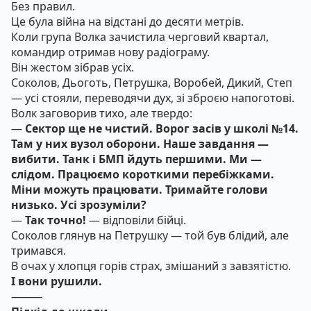
Без правил.
Це була війна на відстані до десяти метрів.
Коли група Волка зачистила черговий квартал,
командир отримав нову радіограму.
Він жестом зібрав усіх.
Соколов, Дьоготь, Петрушка, Воробей, Дикий, Степ
— усі стояли, переводячи дух, зі зброєю напоготові.
Волк заговорив тихо, але твердо:
—
Сектор ще не чистий. Ворог засів у школі №14.
Там у них вузол оборони. Наше завдання —
вибити. Танк і БМП йдуть першими. Ми —
слідом. Працюємо короткими перебіжками.
Міни можуть працювати. Тримайте голови
низько. Усі зрозуміли?
—
Так точно!
— відповіли бійці.
Соколов глянув на Петрушку — той був блідий, але
тримався.
В очах у хлопця горів страх, змішаний з завзятістю.
І вони рушили.
⸻