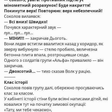
мінометний розрахунок! Буде накриття!
Покинути верх! Повторюю: верх небезпечний!
Соколов вилаявся:
—
Всі вниз! Швидко!
Почувся характерний звук —
пух… пух… пух…
—
МІНИ!!!
— закричав Дьоготь.
Вони ледве встигли ввалитися назад у коридор, як
зверху вибухнуло — стелю пробило, величезна
бетонна плита впала, розтрощивши сходи.
Одного з солдатів групи «Альфа» привалило — він
закричав.
—
Двохсотий…
— тихо сказав Волк у рацію.
⸻
Клас історії
Соколов повів групу далі, обережно просуваючись
клас за класом.
У кабінеті історії стіни були всіяні написами дітей, які
ховалися тут на початку зимової окупації:
«Тату, ми тебе чекаємо»,