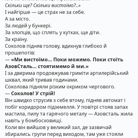
Скільки ще? Скільки вистоїмо?..»
І найгірше — це страх не за себе.
А за місто.
За людей у бункері.
За хлопців, що сплять у кутках, ще діти.
За країну.
Соколов підняв голову, вдихнув глибоко й
прошепотів:
—
«Ми вистоїмо… Поки можемо. Поки стоїть
АзовСталь… стоятимемо й ми.»
І за дверима продовжував гриміти артилерійський
шквал, який тривав годинами.
Соколова підняли різким окриком чергового.
—
Соколов! У стрій!
Він швидко струсив з себе втому, підняв автомат і
побіг коридором підземелля. У повітрі стояв запах
мастила, пилу та гарячого металу — Азовсталь жила
навіть у бомбосховищі.
Коли він вийшов у великий зал, де зазвичай
збирались групи перед виходом, там уже стояли