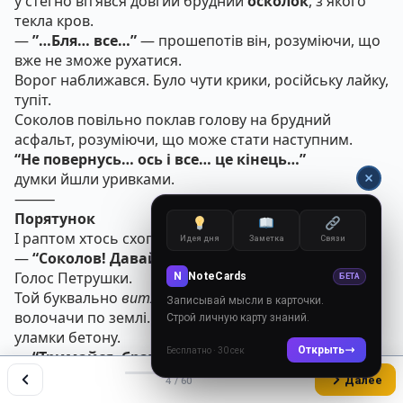
у стегно вп’явся довгий брудний
осколок
, з якого
текла кров.
—
”…Бля… все…”
— прошепотів він, розуміючи, що
вже не зможе рухатися.
Ворог наближався. Було чути крики, російську лайку,
тупіт.
Соколов повільно поклав голову на брудний
асфальт, розуміючи, що може стати наступним.
“Не повернусь… ось і все… це кінець…”
думки йшли уривками.
⸻
Порятунок
І раптом хтось схопив його за бронежилет.
Идея дня
Заметка
Связи
—
“Соколов! Давай! Вставай, бляха!”
Голос Петрушки.
N
NoteCards
БЕТА
Той буквально
витягнув
його з-під обстрілу,
Записывай мысли в карточки.
волочачи по землі. Кулі били поруч, піднімали
Строй личную карту знаний.
уламки бетону.
Открыть
Бесплатно · 30 сек
—
“Тримайся, брате! Ти не здохнеш, ясно?! Не
зараз!”
Далее
4 / 60
Соколов ледь чув. В голові все гуло.