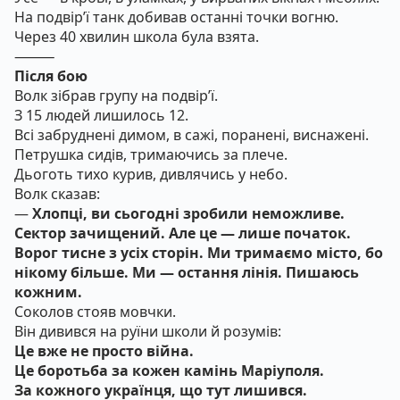
На подвір’ї танк добивав останні точки вогню.
Через 40 хвилин школа була взята.
⸻
Після бою
Волк зібрав групу на подвір’ї.
З 15 людей лишилось 12.
Всі забруднені димом, в сажі, поранені, виснажені.
Петрушка сидів, тримаючись за плече.
Дьоготь тихо курив, дивлячись у небо.
Волк сказав:
—
Хлопці, ви сьогодні зробили неможливе.
Сектор зачищений. Але це — лише початок.
Ворог тисне з усіх сторін. Ми тримаємо місто, бо
нікому більше. Ми — остання лінія. Пишаюсь
кожним.
Соколов стояв мовчки.
Він дивився на руїни школи й розумів:
Це вже не просто війна.
Це боротьба за кожен камінь Маріуполя.
За кожного українця, що тут лишився.