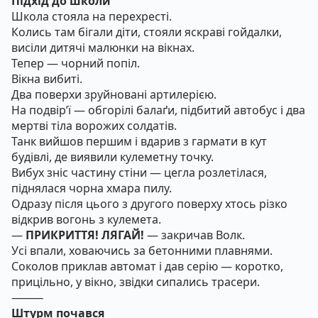
Підхід до школи
Школа стояла на перехресті.
Колись там бігали діти, стояли яскраві гойдалки,
висіли дитячі малюнки на вікнах.
Тепер — чорний попіл.
Вікна вибиті.
Два поверхи зруйновані артилерією.
На подвір’ї — обгорілі балаґи, підбитий автобус і два
мертві тіла ворожих солдатів.
Танк вийшов першим і вдарив з гармати в кут
будівлі, де виявили кулеметну точку.
Вибух зніс частину стіни — цегла розлетілася,
піднялася чорна хмара пилу.
Одразу після цього з другого поверху хтось різко
відкрив вогонь з кулемета.
—
ПРИКРИТТЯ! ЛЯГАЙ!
— закричав Волк.
Усі впали, ховаючись за бетонними плавнями.
Соколов приклав автомат і дав серію — коротко,
прицільно, у вікно, звідки сипались трасери.
⸻
Штурм почався