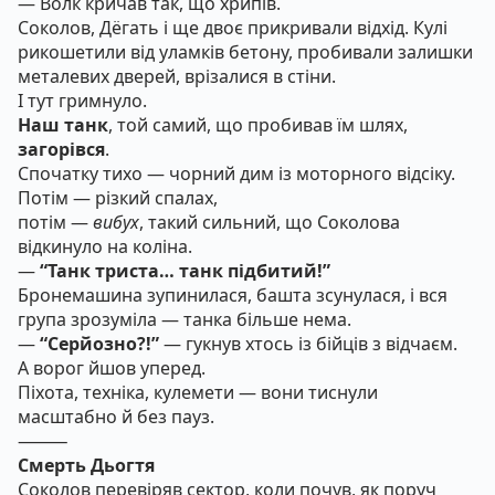
— Волк кричав так, що хрипів.
Соколов, Дёгать і ще двоє прикривали відхід. Кулі
рикошетили від уламків бетону, пробивали залишки
металевих дверей, врізалися в стіни.
І тут гримнуло.
Наш танк
, той самий, що пробивав їм шлях,
загорівся
.
Спочатку тихо — чорний дим із моторного відсіку.
Потім — різкий спалах,
потім —
вибух
, такий сильний, що Соколова
відкинуло на коліна.
—
“Танк триста… танк підбитий!”
Бронемашина зупинилася, башта зсунулася, і вся
група зрозуміла — танка більше нема.
—
“Серйозно?!”
— гукнув хтось із бійців з відчаєм.
А ворог йшов уперед.
Піхота, техніка, кулемети — вони тиснули
масштабно й без пауз.
⸻
Смерть Дьогтя
Соколов перевіряв сектор, коли почув, як поруч