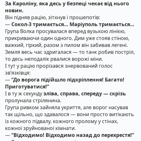
За Кароліну, яка десь у безпеці чекає від нього
новин.
Він підняв рацію, зітхнув і прошепотів:
—
Сокол-3 тримається… Маріуполь тримається…
Група Волка просувалася вперед вузькою лінією,
прикриваючи один одного. Дим уже стояв стіною,
важкий, гіркий, разом з пилом він забивав легені.
Земля весь час здригалася — то танк робив постріл,
то десь неподалік рвалися ворожі міни.
І тут у рацію прорізався знервований голос
зв’язківця:
—
“До ворога підійшло підкріплення! Багато!
Приготуватися!”
І в ту ж секунду
зліва, справа, спереду — скрізь
пролунала стрілянина.
Група ривком зайняла укриття, але ворог насував
так щільно, що здавалося — вони просто витікають
із кожного підвалу, кожного пролому у стінах,
кожної зруйнованої кімнати.
—
“Відходимо! Відходимо назад до перехрестя!”