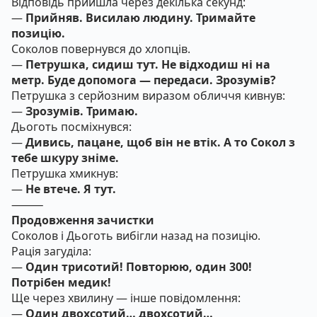
Відповідь прийшла через декілька секунд:
—
Прийняв. Висилаю людину. Тримайте
позицію.
Соколов повернувся до хлопців.
—
Петрушка, сидиш тут. Не відходиш ні на
метр. Буде допомога — передаси. Зрозумів?
Петрушка з серйозним виразом обличчя кивнув:
—
Зрозумів. Тримаю.
Дьоготь посміхнувся:
—
Дивись, пацане, щоб він не втік. А то Сокол з
тебе шкуру зніме.
Петрушка хмикнув:
—
Не втече. Я тут.
⸻
Продовження зачистки
Соколов і Дьоготь вибігли назад на позицію.
Рація загуділа:
—
Один трисотий! Повторюю, один 300!
Потрібен медик!
Ще через хвилину — інше повідомлення:
—
Один двохсотий… двохсотий…