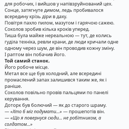
для робочих, і вийшов у напівзруйнований цех.
Сонце, затягнуте димом, ледь пробивалося
всередину крізь діри в даху.
Повітря пахло пилом, мазутом і гарячою сажею.
Соколов зробив кілька кроків уперед.
Тиша була майже нереальною — тут, де колись
гуділа техніка, ревли крани, де люди кричали одне
одному через шум, де він проводив кожну зміну.
І раптом він побачив його.
Той самий станок.
Його робоче місце.
Метал все ще був холодний, але всередині
промаслений запах залишився таким же, як і
раніше.
Соколов повільно провів пальцями по панелі
керування.
Доторк був болючий — як до старого шраму.
—
«Хто б міг подумати…»
— прошепотів він.
—
«Що я повернуся сюди… не робітником, а
солдатом…»