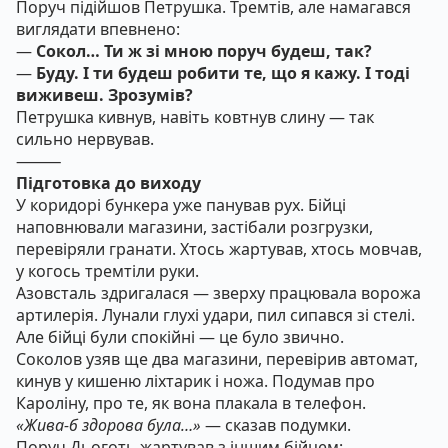
Поруч підійшов Петрушка. Тремтів, але намагався
виглядати впевнено:
—
Сокол… Ти ж зі мною поруч будеш, так?
—
Буду. І ти будеш робити те, що я кажу. І тоді
виживеш. Зрозумів?
Петрушка кивнув, навіть ковтнув слину — так
сильно нервував.
⸻
Підготовка до виходу
У коридорі бункера уже панував рух. Бійці
наповнювали магазини, застібали розгрузки,
перевіряли гранати. Хтось жартував, хтось мовчав,
у когось тремтіли руки.
Азовсталь здригалася — зверху працювала ворожа
артилерія. Лунали глухі удари, пил сипався зі стелі.
Але бійці були спокійні — це було звично.
Соколов узяв ще два магазини, перевірив автомат,
кинув у кишеню ліхтарик і ножа. Подумав про
Кароліну, про те, як вона плакала в телефон.
«Жива-б здорова була…»
— сказав подумки.
Поруч Дьоготь жартував з іншим бійцем: