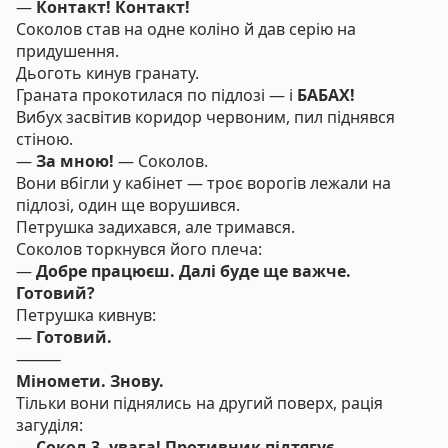
—
Контакт! Контакт!
Соколов став на одне коліно й дав серію на
придушення.
Дьоготь кинув гранату.
Граната прокотилася по підлозі — і
БАБАХ!
Вибух засвітив коридор червоним, пил піднявся
стіною.
—
За мною!
— Соколов.
Вони вбігли у кабінет — троє ворогів лежали на
підлозі, один ще ворушився.
Петрушка задихався, але тримався.
Соколов торкнувся його плеча:
—
Добре працюєш. Далі буде ще важче.
Готовий?
Петрушка кивнув:
—
Готовий.
⸻
Міномети. Знову.
Тільки вони піднялись на другий поверх, рація
загуділя:
—
Сокол-3, увага! Противник підтягує