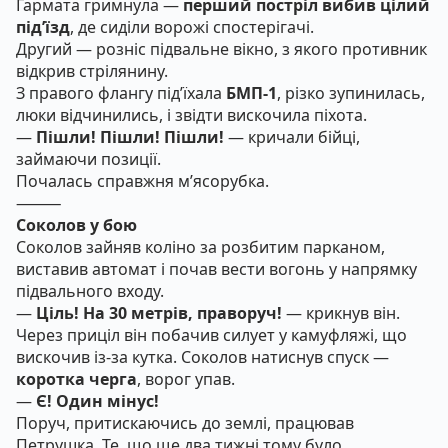
Гармата гримнула —
перший постріл вибив цілий
під’їзд
, де сиділи ворожі спостерігачі.
Другий — розніс підвальне вікно, з якого противник
відкрив стрілянину.
З правого флангу під’їхала
БМП-1
, різко зупинилась,
люки відчинились, і звідти вискочила піхота.
—
Пішли! Пішли! Пішли!
— кричали бійці,
займаючи позиції.
Почалась справжня м’ясорубка.
⸻
Соколов у бою
Соколов зайняв коліно за розбитим парканом,
виставив автомат і почав вести вогонь у напрямку
підвального входу.
—
Ціль! На 30 метрів, праворуч!
— крикнув він.
Через приціл він побачив силует у камуфляжі, що
вискочив із-за кутка. Соколов натиснув спуск —
коротка черга
, ворог упав.
—
Є! Один мінус!
Поруч, притискаючись до землі, працював
Петрушка. Те, що ще два тижні тому було