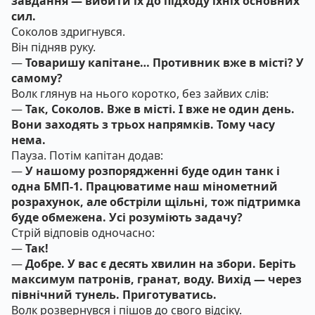
завдання — вибити їх до підходу їхніх основних
сил.
Соколов здригнувся.
Він підняв руку.
—
Товаришу капітане… Противник вже в місті? У
самому?
Волк глянув на нього коротко, без зайвих слів:
—
Так, Соколов. Вже в місті. І вже не один день.
Вони заходять з трьох напрямків. Тому часу
нема.
Пауза. Потім капітан додав:
—
У нашому розпорядженні буде один танк і
одна БМП-1. Працюватиме наш мінометний
розрахунок, але обстріли щільні, тож підтримка
буде обмежена. Усі розуміють задачу?
Стрій відповів одночасно:
—
Так!
—
Добре. У вас є десять хвилин на збори. Беріть
максимум патронів, гранат, воду. Вихід — через
північний тунель. Приготуватись.
Волк розвернувся і пішов до свого відсіку.