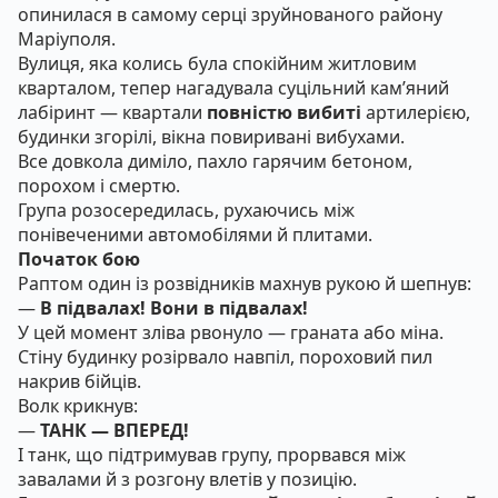
опинилася в самому серці зруйнованого району
Маріуполя.
Вулиця, яка колись була спокійним житловим
кварталом, тепер нагадувала суцільний кам’яний
лабіринт — квартали
повністю вибиті
артилерією,
будинки згорілі, вікна повиривані вибухами.
Все довкола диміло, пахло гарячим бетоном,
порохом і смертю.
Група розосередилась, рухаючись між
понівеченими автомобілями й плитами.
Початок бою
Раптом один із розвідників махнув рукою й шепнув:
—
В підвалах! Вони в підвалах!
У цей момент зліва рвонуло — граната або міна.
Стіну будинку розірвало навпіл, пороховий пил
накрив бійців.
Волк крикнув:
—
ТАНК — ВПЕРЕД!
І танк, що підтримував групу, прорвався між
завалами й з розгону влетів у позицію.