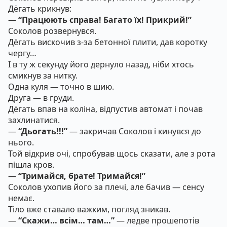
Дёгать крикнув:
—
“Працюють справа! Багато їх! Прикрий!”
Соколов розвернувся.
Дёгать вискочив з-за бетонної плити, дав коротку
чергу…
І в ту ж секунду його дернуло назад, ніби хтось
смикнув за нитку.
Одна куля — точно в шию.
Друга — в груди.
Дёгать впав на коліна, відпустив автомат і почав
захлинатися.
—
“Дьогать!!!”
— закричав Соколов і кинувся до
нього.
Той відкрив очі, спробував щось сказати, але з рота
пішла кров.
—
“Тримайся, брате! Тримайся!”
Соколов ухопив його за плечі, але бачив — сенсу
немає.
Тіло вже ставало важким, погляд зникав.
—
“Скажи… всім… там…”
— ледве прошепотів