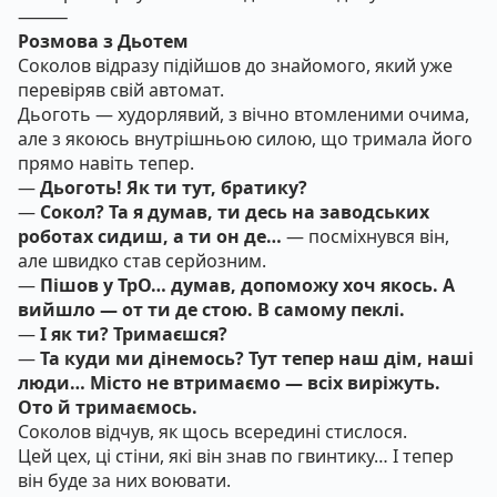
⸻
Розмова з Дьотем
Соколов відразу підійшов до знайомого, який уже
перевіряв свій автомат.
Дьоготь — худорлявий, з вічно втомленими очима,
але з якоюсь внутрішньою силою, що тримала його
прямо навіть тепер.
—
Дьоготь! Як ти тут, братику?
—
Сокол? Та я думав, ти десь на заводських
роботах сидиш, а ти он де…
— посміхнувся він,
але швидко став серйозним.
—
Пішов у ТрО… думав, допоможу хоч якось. А
вийшло — от ти де стою. В самому пеклі.
—
І як ти? Тримаєшся?
—
Та куди ми дінемось? Тут тепер наш дім, наші
люди… Місто не втримаємо — всіх виріжуть.
Ото й тримаємось.
Соколов відчув, як щось всередині стислося.
Цей цех, ці стіни, які він знав по гвинтику… І тепер
він буде за них воювати.