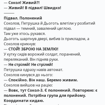
—
Сокол! Живий?!
—
Живий! В підвал! Швидко!
⸻
Підвал. Полонений
Соколов, Петрушка й Дьоготь влетіли у розбитий
підвал — темний, завалений цеглою.
Там уже хтось рухався.
Дьоготь шарпнув двері, вибив їх прикладом, а
Соколов крикнув:
—
СТОЙ! ЗБРОЮ НА ЗЕМЛЮ!
У кутку сидів ворожий солдат, поранений,
переляканий. Він підняв руки.
—
Не стріляй! Не стріляй!
Петрушка одразу навів автомат.
Соколов кинувся до нього:
—
Спокійно. Він наш. Беремо живим.
Соколов вийшов на рацію:
—
Вовк, тут Сокол-3. Є полонений. Повторюю: є
полонений. Потрібна група для прийому.
Координати кидаю.