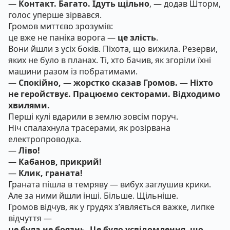
—
Контакт. Багато. Ідуть щільно
, — додав Шторм,
голос уперше зірвався.
Громов миттєво зрозумів:
це вже не паніка ворога —
це злість
.
Вони йшли з усіх боків. Піхота, що вижила. Резерви,
яких не було в планах. Ті, хто бачив, як згоріли їхні
машини разом із побратимами.
—
Спокійно, — жорстко сказав Громов. — Ніхто
не геройствує. Працюємо секторами. Відходимо
хвилями.
Перші кулі вдарили в землю зовсім поруч.
Ніч спалахнула трасерами, як розірвана
електропроводка.
—
Ліво!
—
Кабанов, прикрий!
—
Клик, граната!
Граната пішла в темряву — вибух заглушив крики.
Але за ними йшли інші. Більше. Щільніше.
Громов відчув, як у грудях з’являється важке, липке
відчуття —
це була не боязнь. Це було усвідомлення, що