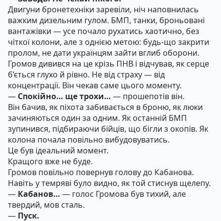
Двигуни бронетехніки заревіли, ніч наповнилась
важким дизельним гулом. БМП, танки, броньовані
вантажівки — усе почало рухатись хаотично, без
чіткої колони, але з однією метою: будь-що закрити
пролом, не дати українцям зайти вглиб оборони.
Громов дивився на це крізь ПНВ і відчував, як серце
б’ється глухо й рівно. Не від страху — від
концентрації. Він чекав саме цього моменту.
—
Спокійно… ще трохи…
— прошепотів він.
Він бачив, як піхота забивається в броню, як люки
зачиняються один за одним. Як останній БМП
зупинився, підбираючи бійців, що бігли з окопів. Як
колона почала повільно вибудовуватись.
Це був ідеальний момент.
Кращого вже не буде.
Громов повільно повернув голову до Кабанова.
Навіть у темряві було видно, як той стиснув щелепу.
—
Кабанов…
— голос Громова був тихий, але
твердий, мов сталь.
—
Пуск.