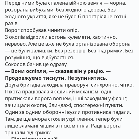
Перед ними була спалена війною земля — чорна,
розорана вибухами, без жодного дерева, без
жодного укриття, яке не було б простріляне сотні
разів.
Ворог спробував чинити опір.
З окопів відкрили вогонь кулемети, хаотично,
нервово. Але це вже не була організована оборона
— це були залишки. Без резервів. Без підтримки. Без
розуміння, що відбувається.
Соколов бачив це одразу.
—
Вони осліпли, — сказав він у рацію. —
Продовжуємо тиснути. Не зупинятись.
Друга бригада заходила праворуч, синхронно, чітко.
Піхота працювала як єдиний механізм: одні
притискали ворога вогнем, інші заходили у фланг,
зачищали окопи, блиндажі, спостережні пункти.
Один за одним оборонні вузли противника падали.
Там, де ще вчора стояли укріплення, тепер були
лише зламані мішки з піском і тіла. Рації ворога
тріщали від криків: