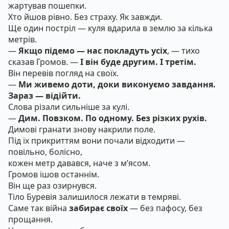
жартував пошепки.
Хто йшов рівно. Без страху. Як завжди.
Ще один постріл — куля вдарила в землю за кілька
метрів.
—
Якщо підемо — нас покладуть усіх
, — тихо
сказав Громов. —
І він буде другим. І третім.
Він перевів погляд на своїх.
—
Ми живемо доти, доки виконуємо завдання.
Зараз — відійти.
Слова різали сильніше за кулі.
—
Дим. Повзком. По одному. Без різких рухів.
Димові гранати знову накрили поле.
Під їх прикриттям вони почали відходити —
повільно, болісно,
кожен метр давався, наче з м’ясом.
Громов ішов останнім.
Він ще раз озирнувся.
Тіло Буревія залишилося лежати в темряві.
Саме так війна
забирає своїх
— без пафосу, без
прощання.