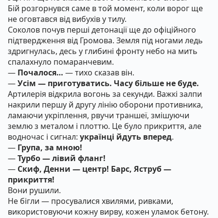
Бій розгорнувся саме в той момент, коли ворог ще
не оговтався від вибухів у тилу.
Соколов почув перші детонації ще до офіційного
підтвердження від Громова. Земля під ногами ледь
здригнулась, десь у глибині фронту небо на мить
спалахнуло помаранчевим.
—
Почалося…
— тихо сказав він.
—
Усім — приготуватись. Часу більше не буде.
Артилерія відкрила вогонь за секунди. Важкі залпи
накрили першу й другу лінію оборони противника,
ламаючи укріплення, рвучи траншеї, змішуючи
землю з металом і плоттю. Це було прикриття, але
водночас і сигнал:
українці йдуть вперед
.
—
Група, за мною!
—
Турбо — лівий фланг!
—
Скиф, Денни — центр! Барс, Яструб —
прикриття!
Вони рушили.
Не бігли — просувалися хвилями, ривками,
використовуючи кожну вирву, кожен уламок бетону.