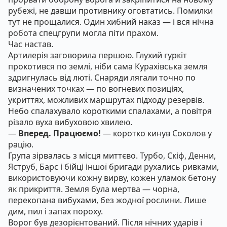
рубежі, не давши противнику оговтатись. Помилки
тут не прощалися. Один хибний наказ — і вся нічна
робота спецгрупи могла піти прахом.
Час настав.
Артилерія заговорила першою. Глухий гуркіт
прокотився по землі, ніби сама Курахівська земля
здригнулась від люті. Снаряди лягали точно по
визначених точках — по вогневих позиціях,
укриттях, можливих маршрутах підходу резервів.
Небо спалахувало короткими спалахами, а повітря
різало вуха вибуховою хвилею.
—
Вперед. Працюємо!
— коротко кинув Соколов у
рацію.
Група зірвалась з місця миттєво. Турбо, Скіф, Денни,
Яструб, Барс і бійці іншої бригади рухались ривками,
використовуючи кожну вирву, кожен уламок бетону
як прикриття. Земля була мертва — чорна,
перекопана вибухами, без жодної рослини. Лише
дим, пил і запах пороху.
Ворог був дезорієнтований. Після нічних ударів і