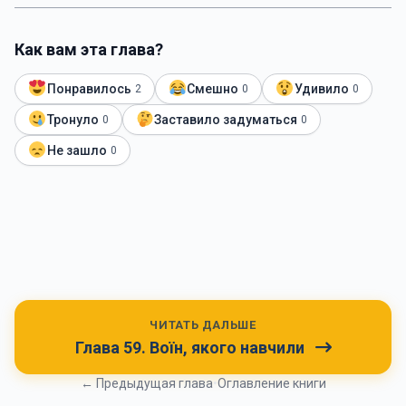
Как вам эта глава?
Понравилось
Смешно
Удивило
2
0
0
Тронуло
Заставило задуматься
0
0
Не зашло
0
ЧИТАТЬ ДАЛЬШЕ
Глава 59. Воїн, якого навчили
← Предыдущая глава
•
Оглавление книги