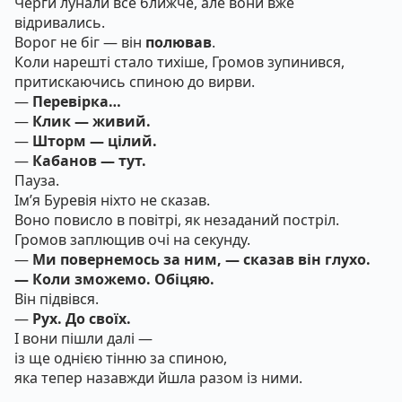
Черги лунали все ближче, але вони вже
відривались.
Ворог не біг — він
полював
.
Коли нарешті стало тихіше, Громов зупинився,
притискаючись спиною до вирви.
—
Перевірка…
—
Клик — живий.
—
Шторм — цілий.
—
Кабанов — тут.
Пауза.
Ім’я Буревія ніхто не сказав.
Воно повисло в повітрі, як незаданий постріл.
Громов заплющив очі на секунду.
—
Ми повернемось за ним, — сказав він глухо.
— Коли зможемо. Обіцяю.
Він підвівся.
—
Рух. До своїх.
І вони пішли далі —
із ще однією тінню за спиною,
яка тепер назавжди йшла разом із ними.