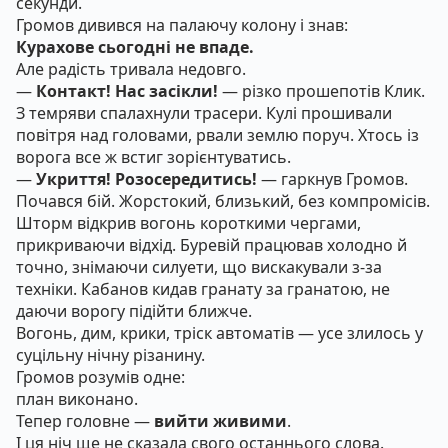
секунди.
Громов дивився на палаючу колону і знав:
Курахове сьогодні не впаде.
Але радість тривала недовго.
—
Контакт! Нас засікли!
— різко прошепотів Клик.
З темряви спалахнули трасери. Кулі прошивали
повітря над головами, рвали землю поруч. Хтось із
ворога все ж встиг зорієнтуватись.
—
Укриття! Розосередитись!
— гаркнув Громов.
Почався бій. Жорстокий, близький, без компромісів.
Шторм відкрив вогонь короткими чергами,
прикриваючи відхід. Буревій працював холодно й
точно, знімаючи силуети, що вискакували з-за
техніки. Кабанов кидав гранату за гранатою, не
даючи ворогу підійти ближче.
Вогонь, дим, крики, тріск автоматів — усе злилось у
суцільну нічну різанину.
Громов розумів одне:
план виконано.
Тепер головне —
вийти живими
.
І ця ніч ще не сказала свого останнього слова.