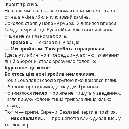
Фронт тріснув.
Не впав миттєво — але почав сипатися, як стара
стіна, в якій вибили ключовий камінь.
Соколов стояв у новому рубежі й дивився вперед.
Там, у темряві, ще була війна. Але сьогодні вона
пішла не за планом ворога.
—
Громов…
— сказав він у рацію.
—
Ми пройшли. Твоя робота спрацювала.
І десь у глибині ночі, серед диму, вогню і зламаних
ліній оборони, стало зрозуміло головне:
Курахове ще живе.
Бо хтось цієї ночі зробив неможливе.
Поки Соколов зі своєю групою вже врізався вглиб
оборони противника, у тилу для Громова
починалося
пекло
, про яке не пишуть у зведеннях.
Після вибуху колони тиша тривала лише кілька
секунд.
Потім — крики. Сирени. Безладні черги в повітря.
—
Нас спалили…
— прошепотів Клик, дивлячись у
тепловізор.