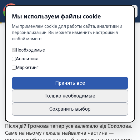
Dzen
Way
Мы используем файлы cookie
Мы применяем cookie для работы сайта, аналитики и
персонализации. Вы можете изменить настройки в
любой момент.
Історія Двох Солдат
/
Глава 58. Рух уперед
Глава 58. Рух уперед
Необходимые
Аналитика
Глава 58 из 60
Маркетинг
A-
A+
Тема
Шрифт
Принять все
Только необходимые
Глава 58. Рух уперед
Сохранить выбор
«Війна не дає другого шансу. Або ти рухаєшся
вперед — або тебе стирають з землі».
Після дій Громова тепер усе залежало від Соколова.
Саме на ньому лежала найважча частина —
прорвати оборону ворога й закріпитися на новому