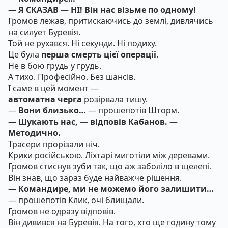
—
Я СКАЗАВ — НІ! Він нас візьме по одному!
Громов лежав, притискаючись до землі, дивлячись
на силует Буревія.
Той не рухався. Ні секунди. Ні подиху.
Це була
перша смерть цієї операції
.
Не в бою грудь у грудь.
А тихо. Професійно. Без шансів.
І саме в цей момент —
автоматна черга
розірвала тишу.
—
Вони близько…
— прошепотів Шторм.
—
Шукають нас, — відповів Кабанов. —
Методично.
Трасери прорізали ніч.
Крики російською. Ліхтарі миготіли між деревами.
Громов стиснув зуби так, що аж заболіло в щелепі.
Він знав, що зараз буде найважче рішення.
—
Командире, ми не можемо його залишити…
— прошепотів Клик, очі блищали.
Громов не одразу відповів.
Він дивився на Буревія. На того, хто ще годину тому