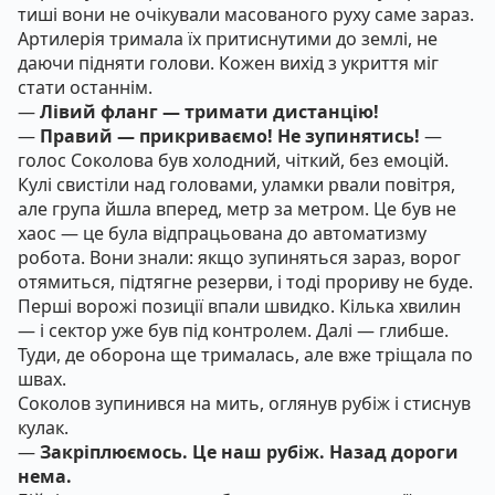
тиші вони не очікували масованого руху саме зараз.
Артилерія тримала їх притиснутими до землі, не
даючи підняти голови. Кожен вихід з укриття міг
стати останнім.
—
Лівий фланг — тримати дистанцію!
—
Правий — прикриваємо! Не зупинятись!
—
голос Соколова був холодний, чіткий, без емоцій.
Кулі свистіли над головами, уламки рвали повітря,
але група йшла вперед, метр за метром. Це був не
хаос — це була відпрацьована до автоматизму
робота. Вони знали: якщо зупиняться зараз, ворог
отямиться, підтягне резерви, і тоді прориву не буде.
Перші ворожі позиції впали швидко. Кілька хвилин
— і сектор уже був під контролем. Далі — глибше.
Туди, де оборона ще трималась, але вже тріщала по
швах.
Соколов зупинився на мить, оглянув рубіж і стиснув
кулак.
—
Закріплюємось. Це наш рубіж. Назад дороги
нема.