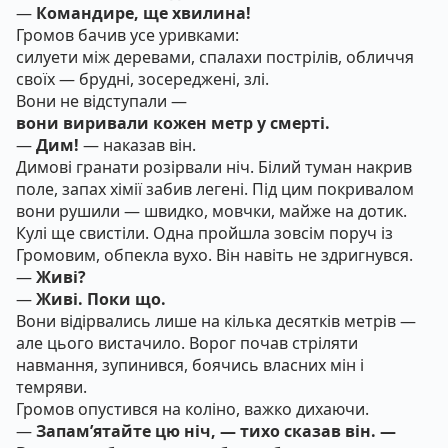
—
Командире, ще хвилина!
Громов бачив усе уривками:
силуети між деревами, спалахи пострілів, обличчя
своїх — брудні, зосереджені, злі.
Вони не відступали —
вони виривали кожен метр у смерті.
—
Дим!
— наказав він.
Димові гранати розірвали ніч. Білий туман накрив
поле, запах хімії забив легені. Під цим покривалом
вони рушили — швидко, мовчки, майже на дотик.
Кулі ще свистіли. Одна пройшла зовсім поруч із
Громовим, обпекла вухо. Він навіть не здригнувся.
—
Живі?
—
Живі. Поки що.
Вони відірвались лише на кілька десятків метрів —
але цього вистачило. Ворог почав стріляти
навмання, зупинився, боячись власних мін і
темряви.
Громов опустився на коліно, важко дихаючи.
—
Запам’ятайте цю ніч, — тихо сказав він. —