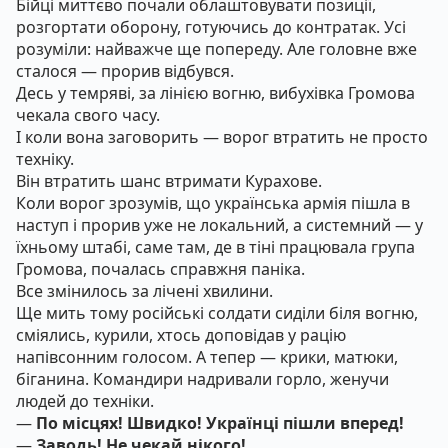
Бійці миттєво почали облаштовувати позиції,
розгортати оборону, готуючись до контратак. Усі
розуміли: найважче ще попереду. Але головне вже
сталося — прорив відбувся.
Десь у темряві, за лінією вогню, вибухівка Громова
чекала свого часу.
І коли вона заговорить — ворог втратить не просто
техніку.
Він втратить шанс втримати Курахове.
Коли ворог зрозумів, що українська армія пішла в
наступ і прорив уже не локальний, а системний — у
їхньому штабі, саме там, де в тіні працювала група
Громова, почалась справжня паніка.
Все змінилось за лічені хвилини.
Ще мить тому російські солдати сиділи біля вогню,
сміялись, курили, хтось доповідав у рацію
напівсонним голосом. А тепер — крики, матюки,
біганина. Командири надривали горло, женучи
людей до техніки.
—
По місцях! Швидко! Українці пішли вперед!
—
Заводь! Не чекай нікого!