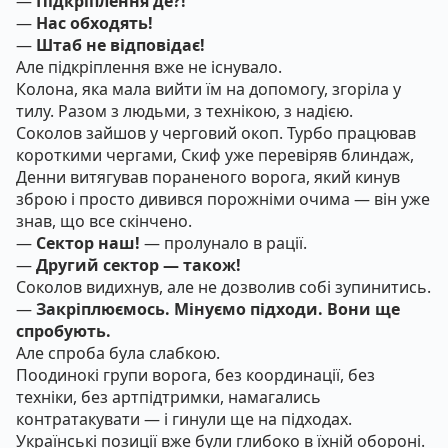
—
Підкріплення де?!
—
Нас обходять!
—
Штаб не відповідає!
Але підкріплення вже не існувало.
Колона, яка мала вийти їм на допомогу, згоріла у
тилу. Разом з людьми, з технікою, з надією.
Соколов зайшов у черговий окоп. Турбо працював
короткими чергами, Скиф уже перевіряв блиндаж,
Денни витягував пораненого ворога, який кинув
зброю і просто дивився порожніми очима — він уже
знав, що все скінчено.
—
Сектор наш!
— пролунало в рації.
—
Другий сектор — також!
Соколов видихнув, але не дозволив собі зупинитись.
—
Закріплюємось. Мінуємо підходи. Вони ще
спробують.
Але спроба була слабкою.
Поодинокі групи ворога, без координації, без
техніки, без артпідтримки, намагались
контратакувати — і гинули ще на підходах.
Українські позиції вже були глибоко в їхній обороні.