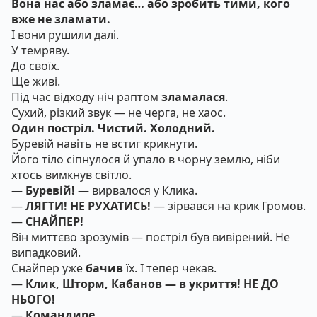
Вона нас або зламає… або зробить тими, кого
вже не зламати.
І вони рушили далі.
У темряву.
До своїх.
Ще живі.
Під час відходу ніч раптом
зламалася
.
Сухий, різкий звук — не черга, не хаос.
Один постріл. Чистий. Холодний.
Буревій навіть не встиг крикнути.
Його тіло сіпнулося й упало в чорну землю, ніби
хтось вимкнув світло.
—
Буревій!
— вирвалося у Клика.
—
ЛЯГТИ! НЕ РУХАТИСЬ!
— зірвався на крик Громов.
—
СНАЙПЕР!
Він миттєво зрозумів — постріл був вивірений. Не
випадковий.
Снайпер уже
бачив
їх. І тепер чекав.
—
Клик, Шторм, Кабанов — в укриття! НЕ ДО
НЬОГО!
—
Командире…