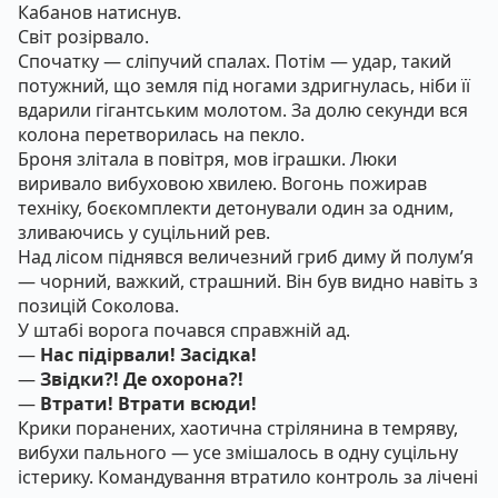
Кабанов натиснув.
Світ розірвало.
Спочатку — сліпучий спалах. Потім — удар, такий
потужний, що земля під ногами здригнулась, ніби її
вдарили гігантським молотом. За долю секунди вся
колона перетворилась на пекло.
Броня злітала в повітря, мов іграшки. Люки
виривало вибуховою хвилею. Вогонь пожирав
техніку, боєкомплекти детонували один за одним,
зливаючись у суцільний рев.
Над лісом піднявся величезний гриб диму й полум’я
— чорний, важкий, страшний. Він був видно навіть з
позицій Соколова.
У штабі ворога почався справжній ад.
—
Нас підірвали! Засідка!
—
Звідки?! Де охорона?!
—
Втрати! Втрати всюди!
Крики поранених, хаотична стрілянина в темряву,
вибухи пального — усе змішалось в одну суцільну
істерику. Командування втратило контроль за лічені