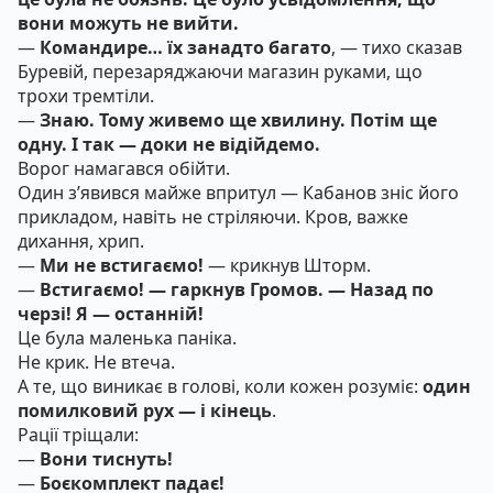
вони можуть не вийти.
—
Командире… їх занадто багато
, — тихо сказав
Буревій, перезаряджаючи магазин руками, що
трохи тремтіли.
—
Знаю. Тому живемо ще хвилину. Потім ще
одну. І так — доки не відійдемо.
Ворог намагався обійти.
Один з’явився майже впритул — Кабанов зніс його
прикладом, навіть не стріляючи. Кров, важке
дихання, хрип.
—
Ми не встигаємо!
— крикнув Шторм.
—
Встигаємо! — гаркнув Громов. — Назад по
черзі! Я — останній!
Це була маленька паніка.
Не крик. Не втеча.
А те, що виникає в голові, коли кожен розуміє:
один
помилковий рух — і кінець
.
Рації тріщали:
—
Вони тиснуть!
—
Боєкомплект падає!