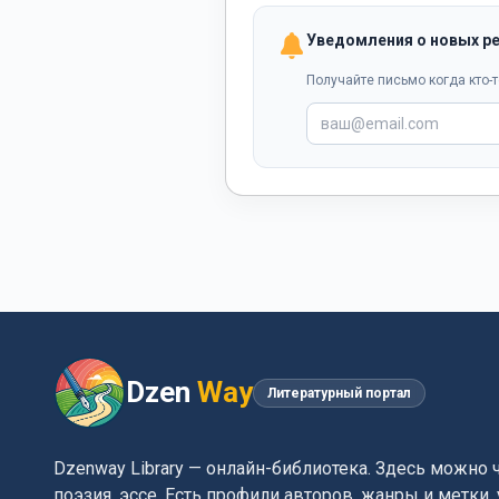
Уведомления о новых р
Получайте письмо когда кто-т
Dzen
Way
Литературный портал
Dzenway Library — онлайн-библиотека. Здесь можно 
поэзия, эссе. Есть профили авторов, жанры и метки