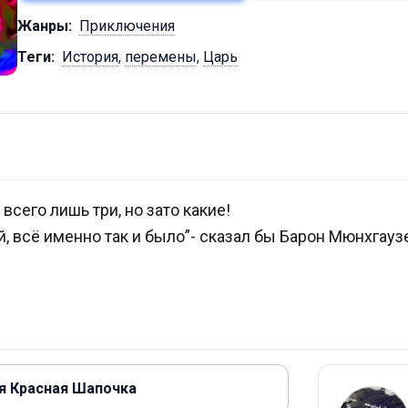
Жанры:
Приключения
Теги:
История
,
перемены
,
Царь
всего лишь три, но зато какие!
й, всё именно так и было”- сказал бы Барон Мюнхгауз
ая Красная Шапочка