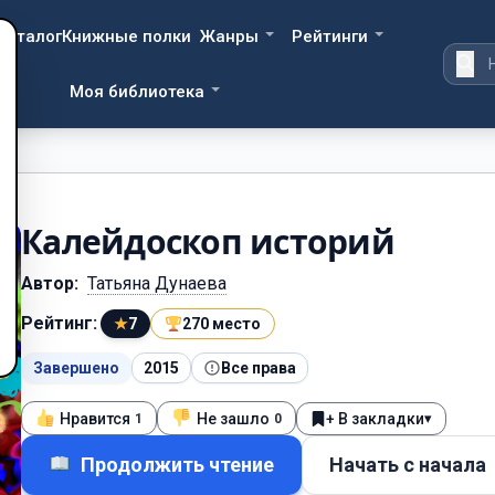
Каталог
Книжные полки
Жанры
Рейтинги
Моя библиотека
Калейдоскоп историй
Автор:
Татьяна Дунаева
Рейтинг:
★
7
270 место
Завершено
2015
Все права
Нравится
Не зашло
+ В закладки
▾
1
0
Продолжить чтение
Начать с начала