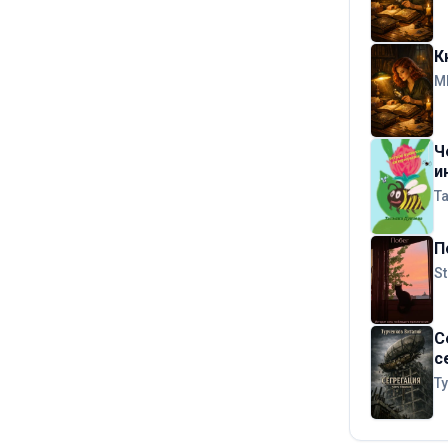
К
М
Ч
и
Т
П
St
С
с
Т