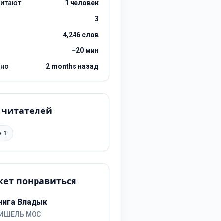
читают
1 человек
3
4,246 слов
~20 мин
ено
2 months назад
 читателей
о
1
ет понравиться
нига Владык
ИШЕЛЬ МОС