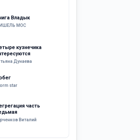
нига Владык
ИШЕЛЬ МОС
етыре кузнечика
нтересуются
атьяна Дунаева
обег
orm star
егрегация часть
едьмая
урченков Виталий