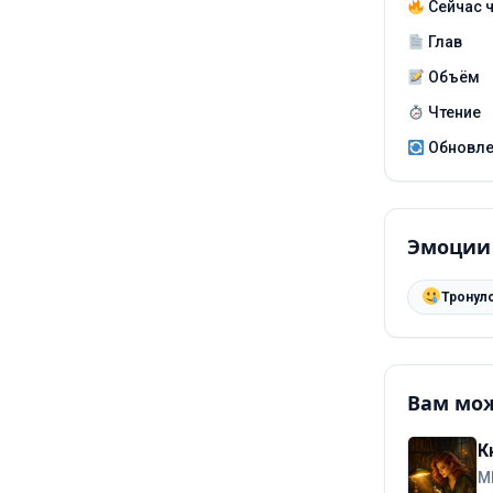
Сейчас 
Глав
Объём
Чтение
Обновл
Эмоции
Тронул
Вам мож
К
М