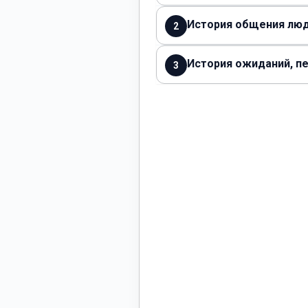
История общения люд
2
История ожиданий, п
3