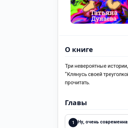
О книге
Три невероятные истории, 
“Клянусь своей треуголко
прочитать.
Главы
Ну, очень современн
1