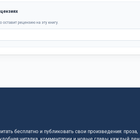
ецензиях
о оставит рецензию на эту книгу.
читать бесплатно и публиковать свои произведения: проза,
, удобная читалка, комментарии и новые главы каждый ден