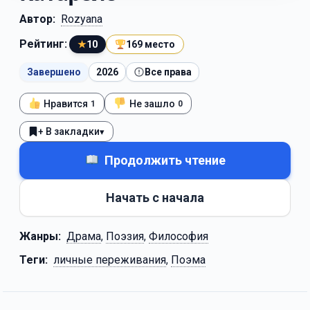
Автор:
Rozyana
Рейтинг:
★
10
169 место
Завершено
2026
Все права
Нравится
Не зашло
1
0
+ В закладки
▾
Продолжить чтение
Начать с начала
Жанры:
Драма
,
Поэзия
,
Философия
Теги:
личные переживания
,
Поэма