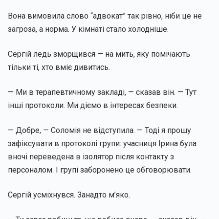
Вона вимовила слово “адвокат” так рівно, ніби це не
загроза, а норма. У кімнаті стало холодніше.
Сергій ледь зморщився — на мить, яку помічають
тільки ті, хто вміє дивитись.
— Ми в терапевтичному закладі, — сказав він. — Тут
інші протоколи. Ми діємо в інтересах безпеки.
— Добре, — Соломія не відступила. — Тоді я прошу
зафіксувати в протоколі групи: учасниця Ірина була
вночі переведена в ізолятор після контакту з
персоналом. І групі заборонено це обговорювати.
Сергій усміхнувся. Занадто м’яко.