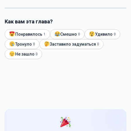
Как вам эта глава?
Понравилось
Смешно
Удивило
1
0
0
Тронуло
Заставило задуматься
0
0
Не зашло
0