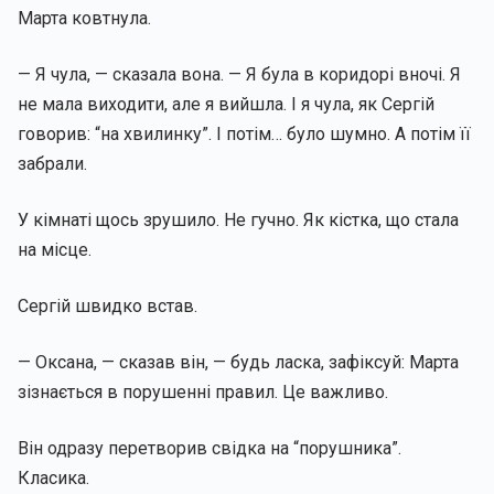
Марта ковтнула.
— Я чула, — сказала вона. — Я була в коридорі вночі. Я
не мала виходити, але я вийшла. І я чула, як Сергій
говорив: “на хвилинку”. І потім… було шумно. А потім її
забрали.
У кімнаті щось зрушило. Не гучно. Як кістка, що стала
на місце.
Сергій швидко встав.
— Оксана, — сказав він, — будь ласка, зафіксуй: Марта
зізнається в порушенні правил. Це важливо.
Він одразу перетворив свідка на “порушника”.
Класика.