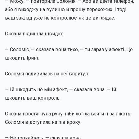
— Можу, — повторила Соломія. — Або ви даєте телефон,
або я виходжу на вулицю й прошу перехожих. І тоді
ваш заклад уже не контролює, як це виглядає.
Оксана підійшла швидко.
— Соломіє, — сказала вона тихо, — ти зараз у афекті. Це
шкодить Ірині.
Соломія подивилась на неї впритул.
— Їй шкодить не мій афект, — сказала вона. — Їй
шкодить ваш контроль.
Оксана простягнула руку, ніби хотіла взяти її за лікоть.
Соломія відступила на пів кроку.
— Не торкайтесь, — сказала вона.