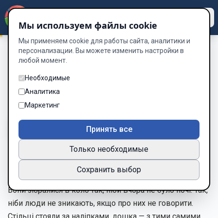
Dzen
Way
Мы используем файлы cookie
Мы применяем cookie для работы сайта, аналитики и
персонализации. Вы можете изменить настройки в
любой момент.
Кімната Без Дзеркал
/
Розділ 11. Свідки
Розділ 11. Свідки
Необходимые
Аналитика
Глава 11 из 11
Маркетинг
A-
A+
Тема
Шрифт
Принять все
Только необходимые
Розділ 11. Свідки
Сохранить выбор
Вони зібралися в коло так, ніби вчора не було ночі. Так,
ніби люди не зникають, якщо про них не говорити.
Стільці стояли за наліпками, дошка — з тими самими