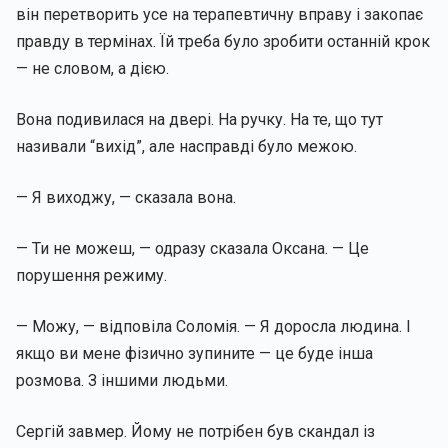
він перетворить усе на терапевтичну вправу і закопає
правду в термінах. Їй треба було зробити останній крок
— не словом, а дією.
Вона подивилася на двері. На ручку. На те, що тут
називали “вихід”, але насправді було межою.
— Я виходжу, — сказала вона.
— Ти не можеш, — одразу сказала Оксана. — Це
порушення режиму.
— Можу, — відповіла Соломія. — Я доросла людина. І
якщо ви мене фізично зупините — це буде інша
розмова. З іншими людьми.
Сергій завмер. Йому не потрібен був скандал із