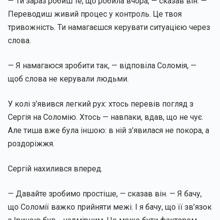
— Ти зараз робиш те, що робила вчора, — сказав він. —
Переводиш живий процес у контроль. Це твоя
тривожність. Ти намагаєшся керувати ситуацією через
слова.
— Я намагаюся зробити так, — відповіла Соломія, —
щоб слова не керували людьми.
У колі з’явився легкий рух: хтось перевів погляд з
Сергія на Соломію. Хтось — навпаки, вдав, що не чує.
Але тиша вже була іншою: в ній з’явилася не покора, а
роздоріжжя.
Сергій нахилився вперед.
— Давайте зробимо простіше, — сказав він. — Я бачу,
що Соломії важко прийняти межі. І я бачу, що її зв’язок