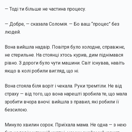
— Тоді ти більше не частина процесу.
— Добре, — сказала Соломія. — Бо ваш “процес” без
людей.
Вона вийшла надвір. Повітря було холодне, справжнє,
не стерильне. На стоянці хтось курив, дим піднімався
рівно. З дороги було чути машини. Світ існував, навіть
якщо в колі робили вигляд, що ні.
Вона стояла біля воріт і чекала. Руки тремтіли. Не від
страху — від того, що вона нарешті зробила те, що мала
зробити вчора вночі: вийшла з правил, які робили її
безсилою.
Минуло хвилин сорок. Приїхала мама. Не одна — з нею