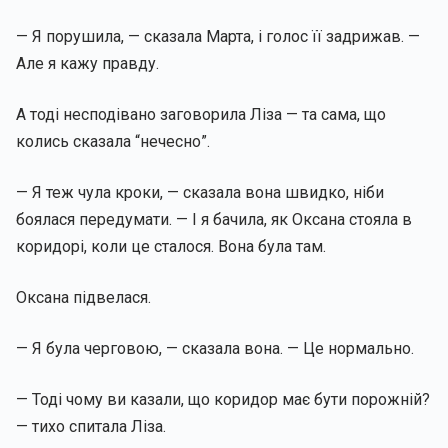
— Я порушила, — сказала Марта, і голос її задрижав. —
Але я кажу правду.
А тоді несподівано заговорила Ліза — та сама, що
колись сказала “нечесно”.
— Я теж чула кроки, — сказала вона швидко, ніби
боялася передумати. — І я бачила, як Оксана стояла в
коридорі, коли це сталося. Вона була там.
Оксана підвелася.
— Я була черговою, — сказала вона. — Це нормально.
— Тоді чому ви казали, що коридор має бути порожній?
— тихо спитала Ліза.