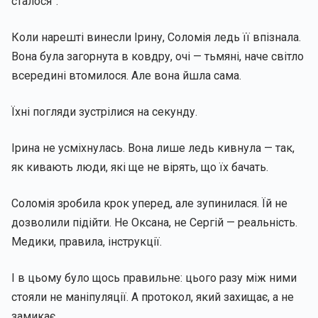
сталося”.
Коли нарешті винесли Ірину, Соломія ледь її впізнала.
Вона була загорнута в ковдру, очі — тьмяні, наче світло
всередині втомилося. Але вона йшла сама.
Їхні погляди зустрілися на секунду.
Ірина не усміхнулась. Вона лише ледь кивнула — так,
як кивають люди, які ще не вірять, що їх бачать.
Соломія зробила крок уперед, але зупинилася. Їй не
дозволили підійти. Не Оксана, не Сергій — реальність.
Медики, правила, інструкції.
І в цьому було щось правильне: цього разу між ними
стояли не маніпуляції. А протокол, який захищає, а не
замикає.