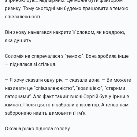
з Іриною був… надмірним. Це може бути фактором
ризику. Тому сьогодні ми будемо працювати з темою
співзалежності.
Він знову намагався накрити її словом, як ковдрою,
яка душить.
Соломія не сперечалася з “темою”. Вона зробила інше
— піднялася зі стільця.
— Я хочу сказати одну річ, — сказала вона. — Ви можете
називати це “співзалежністю”, “коаліцією”, “старими
патернами”. Але факт такий: вночі Сергій був у Ірини в
кімнаті. Після цього її забрали в ізолятор. А тепер нам
заборонено навіть вимовити її ім’я.
Оксана різко підняла голову.