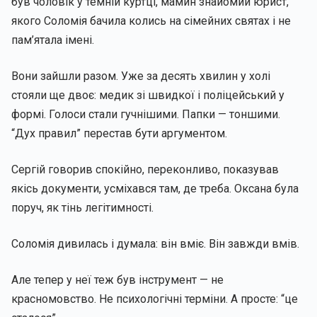
був чоловік у темній куртці, мамин знайомий юрист,
якого Соломія бачила колись на сімейних святах і не
пам’ятала імені.
Вони зайшли разом. Уже за десять хвилин у холі
стояли ще двоє: медик зі швидкої і поліцейський у
формі. Голоси стали гучнішими. Папки — тоншими.
“Дух правил” перестав бути аргументом.
Сергій говорив спокійно, переконливо, показував
якісь документи, усміхався там, де треба. Оксана була
поруч, як тінь легітимності.
Соломія дивилась і думала: він вміє. Він завжди вмів.
Але тепер у неї теж був інструмент — не
красномовство. Не психологічні терміни. А просте: “це