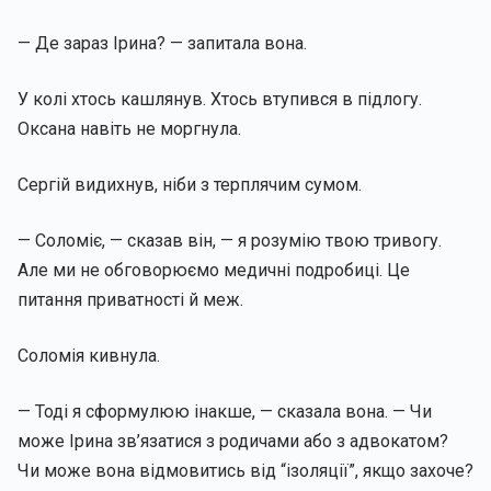
— Де зараз Ірина? — запитала вона.
У колі хтось кашлянув. Хтось втупився в підлогу.
Оксана навіть не моргнула.
Сергій видихнув, ніби з терплячим сумом.
— Соломіє, — сказав він, — я розумію твою тривогу.
Але ми не обговорюємо медичні подробиці. Це
питання приватності й меж.
Соломія кивнула.
— Тоді я сформулюю інакше, — сказала вона. — Чи
може Ірина зв’язатися з родичами або з адвокатом?
Чи може вона відмовитись від “ізоляції”, якщо захоче?