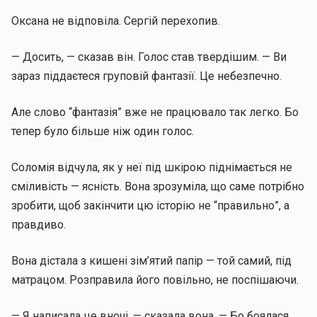
Оксана не відповіла. Сергій перехопив.
— Досить, — сказав він. Голос став твердішим. — Ви
зараз піддаєтеся груповій фантазії. Це небезпечно.
Але слово “фантазія” вже не працювало так легко. Бо
тепер було більше ніж один голос.
Соломія відчула, як у неї під шкірою піднімається не
сміливість — ясність. Вона зрозуміла, що саме потрібно
зробити, щоб закінчити цю історію не “правильно”, а
правдиво.
Вона дістала з кишені зім’ятий папір — той самий, під
матрацом. Розправила його повільно, не поспішаючи.
— Я написала це вночі, — сказала вона. — Бо боялася,