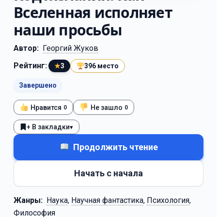
Вселенная исполняет
наши просьбы
Автор:
Георгий Жуков
Рейтинг:
★
3
396 место
Завершено
Нравится
Не зашло
0
0
+ В закладки
▾
Продолжить чтение
Начать с начала
Жанры:
Наука
,
Научная фантастика
,
Психология
,
Философия