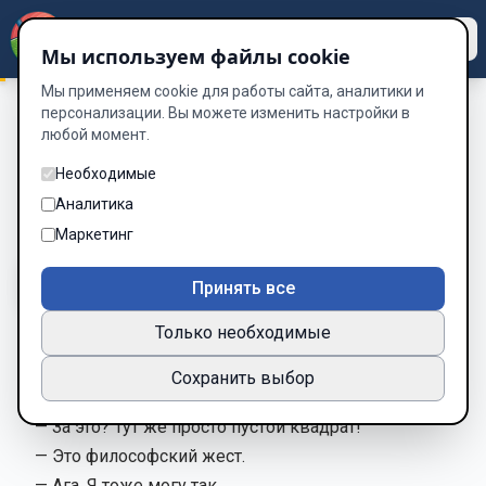
Dzen
Way
Мы используем файлы cookie
Мы применяем cookie для работы сайта, аналитики и
персонализации. Вы можете изменить настройки в
любой момент.
Короткие рассказы. Часть 1
/
Искусство переговоров
Искусство переговоров
Необходимые
Аналитика
Глава 61 из 100
Маркетинг
A-
A+
Тема
Шрифт
Принять все
Только необходимые
— Сколько вы хотите за эту картину?
Сохранить выбор
— Сто тысяч.
— За это? Тут же просто пустой квадрат!
— Это философский жест.
— Ага. Я тоже могу так.