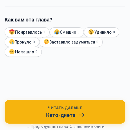
Как вам эта глава?
Понравилось
Смешно
Удивило
1
0
0
Тронуло
Заставило задуматься
0
0
Не зашло
0
ЧИТАТЬ ДАЛЬШЕ
Кето-диета
← Предыдущая глава
•
Оглавление книги