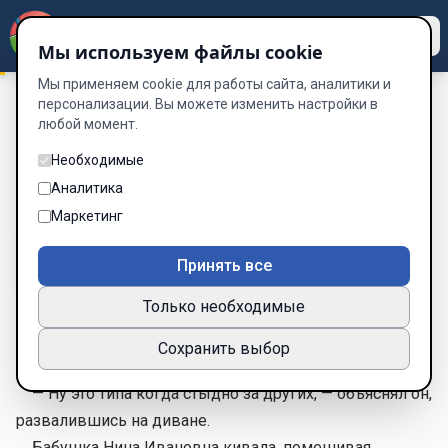
Dzen
Way
Мы используем файлы cookie
Мы применяем cookie для работы сайта, аналитики и
персонализации. Вы можете изменить настройки в
любой момент.
Короткие рассказы. Часть 1
/
Кринж
Кринж
Необходимые
Аналитика
Глава 83 из 100
Маркетинг
A-
A+
Тема
Шрифт
Принять все
Только необходимые
Внук Вася приехал на каникулы с новым словом —
Сохранить выбор
«кринж».
— Ну это типа когда стыдно за других, — объяснял он,
развалившись на диване.
Бабушка Нина Ивановна кивала, помешивая