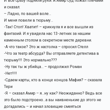
И все сразу подняли руки. А Амир суд пожал плечами
и сказал:
– Ладно, по вашей воле…
И меня повели в тюрьму…
-Так! Стоп! Хватит! – крикнула я и все вышли из
фантазий. И я увидела нас 13-летних за нашим
каменным столом в секретном месте деревни.
-А что такое? Это ж настолка – спросил Стелл
-Что за театр абсурда? Вы отправляете детектива в
тюрьму!!! Это нормально???
-Ну так ты ж убийца… – продолжил Роман
-Нет!!!!
-Сдаем карты, кто в конце концов Мафия? – сказала
Тери
-Я – сказал Амир – я…ну как? Неожиданно? Ведь все
это было подстроено…а вы наивненькие до этого не
догадались – и начал зловещие смеяться