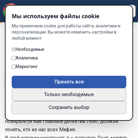
Dzen
Way
Мы используем файлы cookie
Мы применяем cookie для работы сайта, аналитики и
персонализации. Вы можете изменить настройки в
любой момент.
Кто выключил нормальность?
/
МАФИЯ
МАФИЯ
Необходимые
Аналитика
Глава 2 из 7
Маркетинг
A-
A+
Тема
Шрифт
Принять все
Только необходимые
Утро. Пасмурно. Ветер. И конечно в такие дни
Сохранить выбор
происходят все преступления! (Без этого никак! Уж
поверьте!)Я как главный детектив Леит, должна
понять, кто из нас всех Мафия…
В этой истории участвуют: я – детектив Леит, мистер