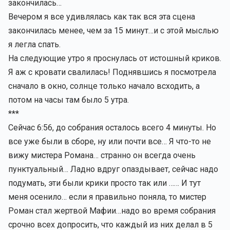
закончилась…
Вечером я все удивлялась как так вся эта сцена
закончилась менее, чем за 15 минут…и с этой мыслью
я легла спать.
На следующие утро я проснулась от истошный криков.
Я аж с кровати свалилась! Поднявшись я посмотрела
сначало в окно, солнце только начало всходить, а
потом на часы там было 5 утра.
***
Сейчас 6:56, до собрания осталось всего 4 минуты. Но
все уже были в сборе, ну или почти все… Я что-то не
вижу мистера Романа… странно он всегда очень
пунктуальный… Ладно вдруг опаздывает, сейчас надо
подумать, эти были крики просто так или …… И тут
меня осенило… если я правильно поняла, то мистер
Роман стал жертвой Мафии…надо во время собрания
срочно всех допросить, что каждый из них делал в 5