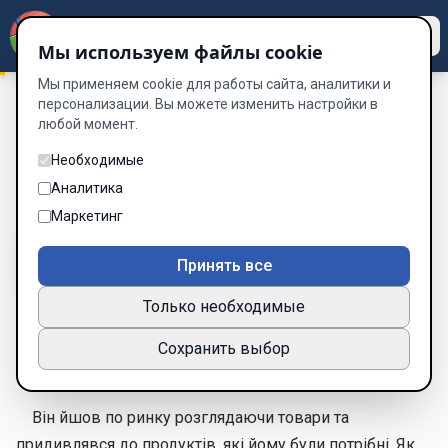
Dzen
Way
Мы используем файлы cookie
Мы применяем cookie для работы сайта, аналитики и
персонализации. Вы можете изменить настройки в
любой момент.
Люб’язне серце
/
Знайомство
Знайомство
Необходимые
Аналитика
Глава 1 из 15
Маркетинг
A-
A+
Тема
Шрифт
Принять все
Только необходимые
У листопаді, одного осіннього ранку, дідусь поїхав на
Сохранить выбор
ринок купити продуктів.
Він йшов по ринку розглядаючи товари та
придивлявся до продуктів, які йому були потрібні. Як