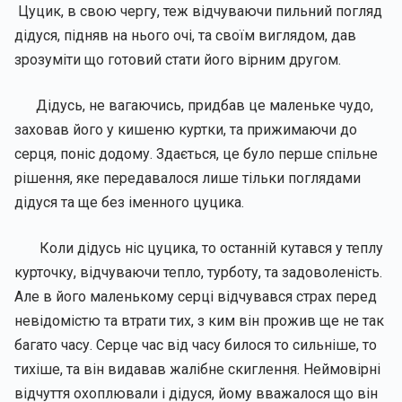
Цуцик, в свою чергу, теж відчуваючи пильний погляд
дідуся, підняв на нього очі, та своїм виглядом, дав
зрозуміти що готовий стати його вірним другом.
Дідусь, не вагаючись, придбав це маленьке чудо,
заховав його у кишеню куртки, та прижимаючи до
серця, поніс додому. Здається, це було перше спільне
рішення, яке передавалося лише тільки поглядами
дідуся та ще без іменного цуцика.
Коли дідусь ніс цуцика, то останній кутався у теплу
курточку, відчуваючи тепло, турботу, та задоволеність.
Але в його маленькому серці відчувався страх перед
невідомістю та втрати тих, з ким він прожив ще не так
багато часу. Серце час від часу билося то сильніше, то
тихіше, та він видавав жалібне скиглення. Неймовірні
відчуття охоплювали і дідуся, йому вважалося що він