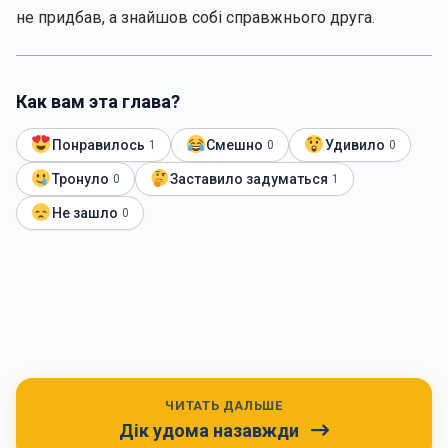
не придбав, а знайшов собі справжнього друга.
Как вам эта глава?
Понравилось
Смешно
Удивило
1
0
0
Тронуло
Заставило задуматься
0
1
Не зашло
0
ЧИТАТЬ ДАЛЬШЕ
Дік удома назавжди