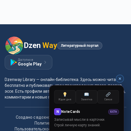
Dzen
Way
Литературный портал
Доступно в
Google Play
Dzenway Library — онлайн-библиотека. Здесь можно читать
бесплатно и публиковать свои произведения: проза, поэзия,
эссе. Есть профили авторов, жанры и метки, удобная читалка,
комментарии и новые главы каждый день.
Идея дня
Заметка
Связи
N
NoteCards
БЕТА
Создано с вдохновением для читателей и авторов.
Записывай мысли в карточки.
Политика конфиденциальности
Строй личную карту знаний.
Пользовательское соглашение
Правила сообщества