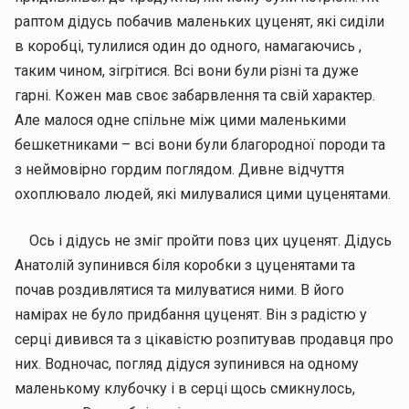
раптом дідусь побачив маленьких цуценят, які сиділи
в коробці, тулилися один до одного, намагаючись ,
таким чином, зігрітися. Всі вони були різні та дуже
гарні. Кожен мав своє забарвлення та свій характер.
Але малося одне спільне між цими маленькими
бешкетниками – всі вони були благородної породи та
з неймовірно гордим поглядом. Дивне відчуття
охоплювало людей, які милувалися цими цуценятами.
Ось і дідусь не зміг пройти повз цих цуценят. Дідусь
Анатолій зупинився біля коробки з цуценятами та
почав роздивлятися та милуватися ними. В його
намірах не було придбання цуценят. Він з радістю у
серці дивився та з цікавістю розпитував продавця про
них. Водночас, погляд дідуся зупинився на одному
маленькому клубочку і в серці щось смикнулось,