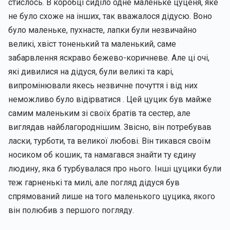
стислось. В коробці сиділо одне маленьке цуценя, яке
не було схоже на інших, так вважалося дідусю. Воно
було маленьке, пухнасте, лапки були незвичайно
великі, хвіст тоненький та маленький, саме
забарвлення яскраво бежево-коричневе. Але ці очі,
які дивилися на дідуся, були великі та карі,
випромінювали якесь незвичне почуття і від них
неможливо було відірватися . Цей цуцик був майже
самим маленьким зі своїх братів та сестер, але
виглядав найблагороднішим. Звісно, він потребував
ласки, турботи, та великої любові. Він тикався своїм
носиком об кошик, та намагався знайти ту єдину
людину, яка б турбувалася про нього. Інші цуцики були
теж гарненькі та милі, але погляд дідуся був
спрямований лише на того маленького цуцика, якого
він полюбив з першого погляду.