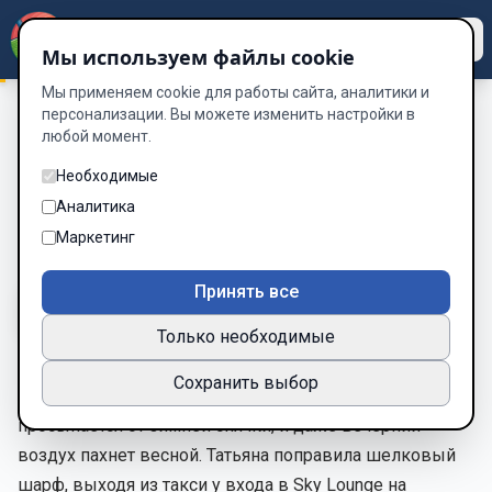
Dzen
Way
Мы используем файлы cookie
Мы применяем cookie для работы сайта, аналитики и
персонализации. Вы можете изменить настройки в
любой момент.
Место встречи: кафе «Одиночество»
/
Игра в неземную
любовь
Необходимые
Игра в неземную любовь
Аналитика
Маркетинг
Глава 10 из 12
Принять все
A-
A+
Тема
Шрифт
Только необходимые
Сохранить выбор
Март в столице всегда особенный — город словно
просыпается от зимней спячки, и даже вечерний
воздух пахнет весной. Татьяна поправила шелковый
шарф, выходя из такси у входа в Sky Lounge на