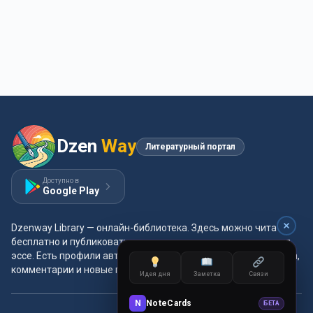
Dzen
Way
Литературный портал
Доступно в
Google Play
Dzenway Library — онлайн-библиотека. Здесь можно читать
бесплатно и публиковать свои произведения: проза, поэзия,
эссе. Есть профили авторов, жанры и метки, удобная читалка,
комментарии и новые главы каждый день.
Идея дня
Заметка
Связи
N
NoteCards
БЕТА