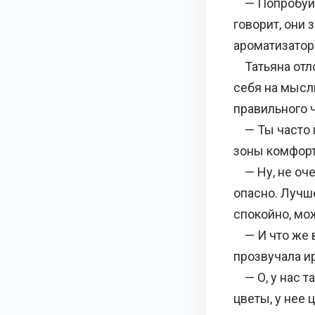
— Попробуй э
говорит, они
ароматизатор
Татьяна отло
себя на мысл
правильного 
— Ты часто п
зоны комфорт
— Ну, не очен
опасно. Лучше
спокойно, мож
— И что же в
прозвучала и
— О, у нас т
цветы, у нее 