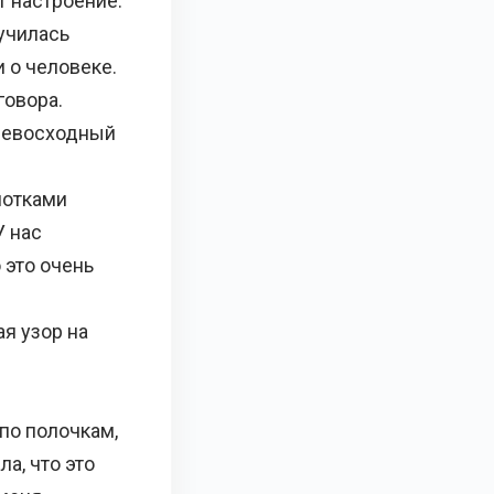
т настроение.
аучилась
 о человеке.
говора.
превосходный
нотками
У нас
 это очень
я узор на
по полочкам,
а, что это