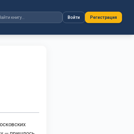
Войти
Регистрация
осковских
зу — пришлось