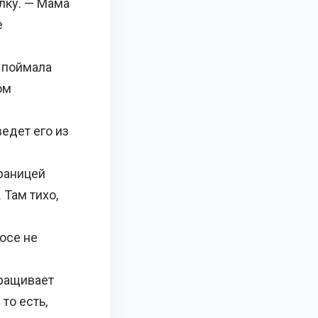
лку. — Мама
е
 поймала
ом
едет его из
границей
 Там тихо,
осе не
ыращивает
то есть,