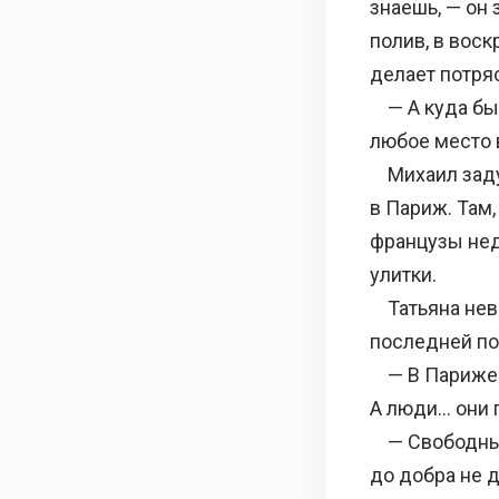
знаешь, — он 
полив, в воск
делает потря
— А куда бы 
любое место 
Михаил задум
в Париж. Там,
французы нед
улитки.
Татьяна нево
последней по
— В Париже п
А люди… они п
— Свободные?
до добра не д