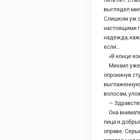
выглядел мил
Слишком уж о
настоящими п
надежда, кажд
если…
«В конце конц
Михаил уже жд
опрокинув ст
выглаженную 
волосам, уло
— Здравствуй
Она внимател
лица и добры
оправе. Серы