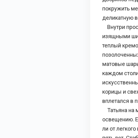
покружить ме
деликатную в
Внутри прост
изящными шир
теплый кремо
позолоченных
матовые шары
каждом столи
искусственны
корицы и све
вплетался в 
Татьяна на м
освещению. Е
ли от легкого
пять лет. Ста