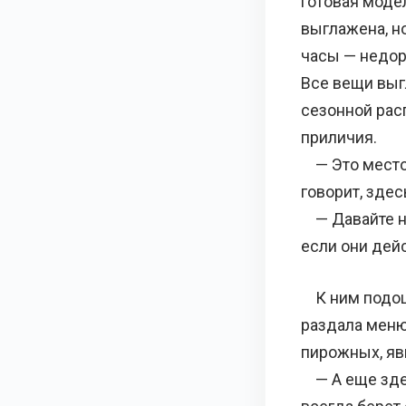
готовая модел
выглажена, н
часы — недоро
Все вещи выг
сезонной рас
приличия.
— Это место 
говорит, зде
— Давайте на
если они дей
К ним подошл
раздала меню
пирожных, яв
— А еще здес