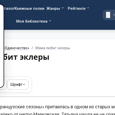
Каталог
Книжные полки
Жанры
Рейтинги
Моя библиотека
фе «Одиночество»
/
Мама любит эклеры
юбит эклеры
ма
Шрифт
нцузские сезоны» притаилась в одном из старых м
алеко от метро Маяковская. Татьяна нашла ее не сра