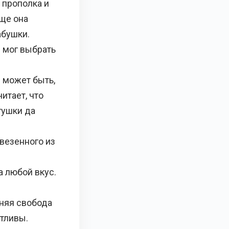
— прополка и
еще она
абушки.
ы мог выбрать
 может быть,
итает, что
гушки да
везенного из
 любой вкус.
няя свобода
стливы.