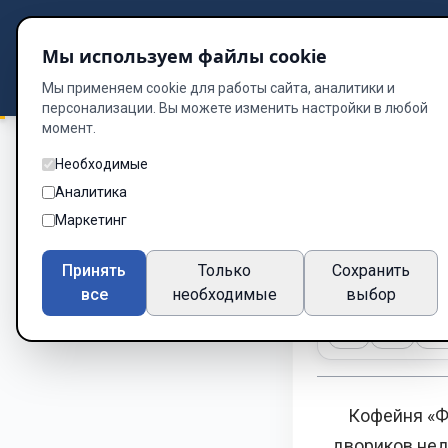
Подбор книг
Мы используем файлы cookie
Dzen
Way
Библиотека
Мы применяем cookie для работы сайта, аналитики и
персонализации. Вы можете изменить настройки в любой
момент.
Необходимые
Место встречи: ка
Аналитика
Мама л
Маркетинг
Глава 3 из 12
Принять
Только
Сохранить
все
необходимые
выбор
A-
A+
Те
Кофейня «Фра
двориков нед