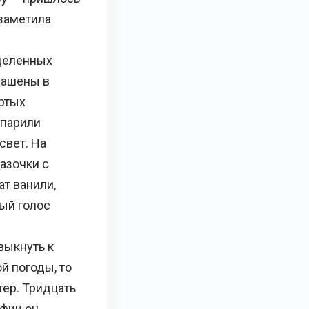
заметила
зделенных
рашены в
ртых
 парили
свет. На
азочки с
т ванили,
ный голос
выкнуть к
й погоды, то
тер. Тридцать
афии он