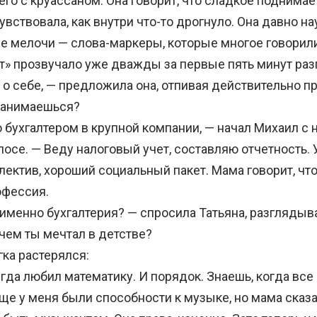
его с круассаном. Она говорит, что сладкое поднимае
вствовала, как внутри что-то дрогнуло. Она давно н
ие мелочи — слова-маркеры, которые многое говорили
т» прозвучало уже дважды за первые пять минут раз
 себе, — предложила она, отпивая действительно 
занимаешься?
бухгалтером в крупной компании, — начал Михаил с 
лосе. — Веду налоговый учет, составляю отчетность. 
ектив, хороший социальный пакет. Мама говорит, что
офессия.
менно бухгалтерия? — спросила Татьяна, разглядыва
 чем ты мечтал в детстве?
ка растерялся:
да любил математику. И порядок. Знаешь, когда все 
еще у меня были способности к музыке, но мама сказал