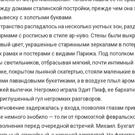
жду домами сталинской постройки, прежде чем она 
ывеску с золотыми буквами.
ранство распадалось на несколько уютных зон, ра
мами с росписью в стиле ар-нуво. Стены были вык
вый цвет, украшенные старинными зеркалами в поте
 рамах и постерами с видами Парижа. Под потолком
 светильников, отбрасывая мягкий, почти интимный 
ке, покрытом льняной скатертью, стояли маленькие в
ми лавандовыми букетиками, а в воздухе плыл арома
жей выпечки. Негромко играла Эдит Пиаф, ее бархат
приглушенный гул негромких разговоров.
гновение задержалась у входа, позволяя глазам при
е немного знобило — то ли от промозглой февральско
 волнения перед очередной встречей. Михаил. Бухгал
бильный, спокойный, с хорошей зарплатой. На фотогр