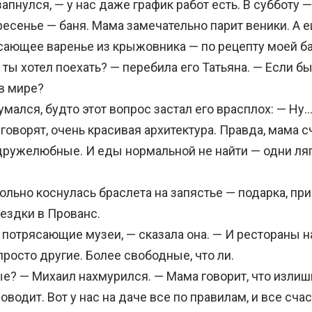
запнулся, — у нас даже график работ есть. В субботу 
ресенье — баня. Мама замечательно парит веники. А 
сающее варенье из крыжовника — по рецепту моей б
ты хотел поехать? — перебила его Татьяна. — Если б
в мире?
ался, будто этот вопрос застал его врасплох: — Ну…
 говорят, очень красивая архитектура. Правда, мама сч
ружелюбные. И еды нормальной не найти — одни ля
льно коснулась браслета на запястье — подарка, при
ездки в Прованс.
отрясающие музеи, — сказала она. — И рестораны на
росто другие. Более свободные, что ли.
 — Михаил нахмурился. — Мама говорит, что излиш
оводит. Вот у нас на даче все по правилам, и все сча