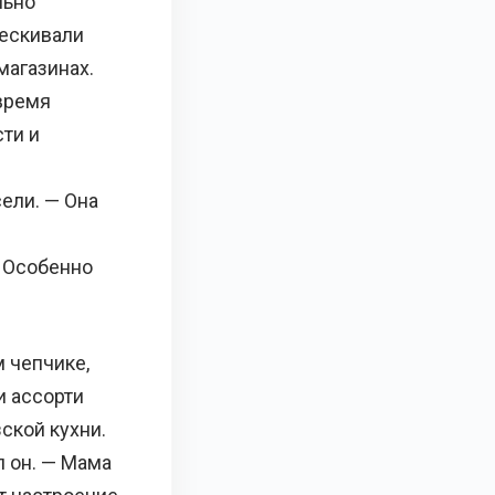
льно
лескивали
магазинах.
 время
ти и
ели. — Она
. Особенно
 чепчике,
и ассорти
ской кухни.
 он. — Мама