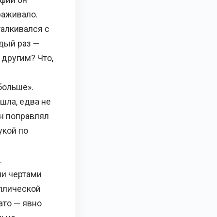
раживало.
талкивался с
дый раз —
 другим? Что,
больше».
шла, едва не
он поправлял
укой по
.
ми чертами
аллической
ато — явно