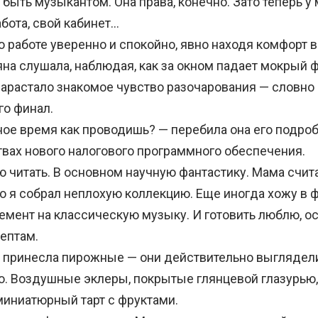
быть музыкантом. Она права, конечно. Зато теперь у
бота, свой кабинет…
 работе уверенно и спокойно, явно находя комфорт в
ьяна слушала, наблюдая, как за окном падает мокрый
 нарастало знакомое чувство разочарования — словн
го финал.
е время как проводишь? — перебила она его подро
вах нового налогового программного обеспечения.
 читать. В основном научную фантастику. Мама считае
но я собрал неплохую коллекцию. Еще иногда хожу в
немент на классическую музыку. И готовить люблю, о
ептам.
принесла пирожные — они действительно выглядел
о. Воздушные эклеры, покрытые глянцевой глазурью
миниатюрный тарт с фруктами.