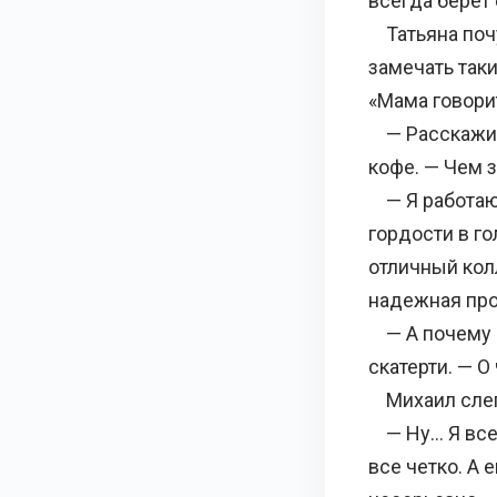
всегда берет 
Татьяна почу
замечать так
«Мама говори
— Расскажи о
кофе. — Чем 
— Я работаю 
гордости в го
отличный колл
надежная пр
— А почему и
скатерти. — О
Михаил слег
— Ну… Я всег
все четко. А 