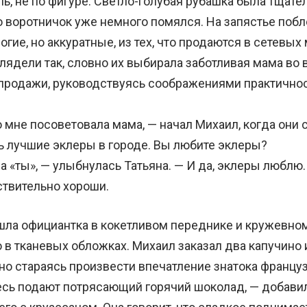
ь, не по фигуре. Светло-голубая рубашка была тщате
о воротничок уже немного помялся. На запястье поб
гие, но аккуратные, из тех, что продаются в сетевых 
лядели так, словно их выбирала заботливая мама во
продажи, руководствуясь соображениями практичнос
мне посоветовала мама, — начал Михаил, когда они с
сь лучшие эклеры в городе. Вы любите эклеры?
 «ты», — улыбнулась Татьяна. — И да, эклеры люблю
ствительно хороши.
а официантка в кокетливом переднике и кружевном
 в тканевых обложках. Михаил заказал два капучино 
но стараясь произвести впечатление знатока француз
ь подают потрясающий горячий шоколад, — добавил