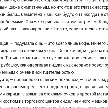
ым, даже симпатичным, но что-то в его глазах насто
ни были… безмятежными. Как будто он никогда не с
роблемами. Она уже привыкла к этим встречам. Каж
ый раз — разочарование. Но что, если этот окажется
ов, — подумала она, — это всего лишь кофе. Ничего 
ал ее за столиком у окна. Он вскочил, когда она во
ул. Татьяна отметила его суетливые движения — как 
рубашку, как одергивал пиджак, как нервно провел р
женным с очевидной тщательностью.
те, — произнес он с легким поклоном, — я очень рад
ьно рассмотрела его: среднего роста, с правильны
ми карими глазами за стеклами очков в простой мет
й костюм из торгового центра сидел немного мешков