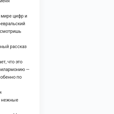
 меня
 мире цифр и
 февральский
о смотришь
бный рассказ
т, что это
 филармонию —
собенно по
и
, нежные