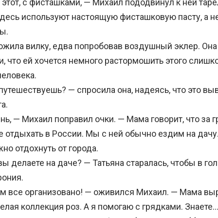
тот, с фисташками, — Михаил пододвинул к ней таре
 здесь используют настоящую фисташковую пасту, а н
ы.
жила вилку, едва попробовав воздушный эклер. Она
и, что ей хочется немного растормошить этого слишк
человека.
утешествуешь? — спросила она, надеясь, что это выв
а.
ь, — Михаил поправил очки. — Мама говорит, что за 
 отдыхать в России. Мы с ней обычно ездим на дачу.
но отдохнуть от города.
ы делаете на даче? — Татьяна старалась, чтобы в гол
рония.
ам все организовано! — оживился Михаил. — Мама в
целая коллекция роз. А я помогаю с грядками. Знаете… 