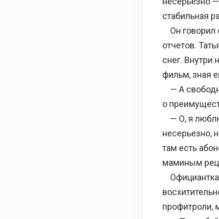
несерьезно — 
стабильная ра
Он говорил о
отчетов. Тат
снег. Внутри
фильм, зная е
— А свободно
о преимущест
— О, я люблю
несерьезно, 
там есть або
маминым рец
Официантка 
восхитительн
профитроли, 