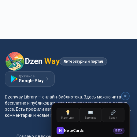
Dzen
Way
Литературный портал
Доступно в
Google Play
Dzenway Library — онлайн-библиотека. Здесь можно читать
бесплатно и публиковать свои произведения: проза, поэзия,
эссе. Есть профили авторов, жанры и метки, удобная читалка,
комментарии и новые главы каждый день.
Идея дня
Заметка
Связи
N
NoteCards
БЕТА
Создано с вдохновением для читателей и авторов.