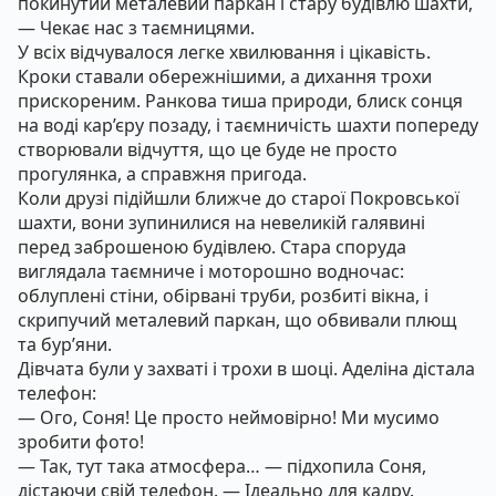
покинутий металевий паркан і стару будівлю шахти,
— Чекає нас з таємницями.
У всіх відчувалося легке хвилювання і цікавість.
Кроки ставали обережнішими, а дихання трохи
прискореним. Ранкова тиша природи, блиск сонця
на воді кар’єру позаду, і таємничість шахти попереду
створювали відчуття, що це буде не просто
прогулянка, а справжня пригода.
Коли друзі підійшли ближче до старої Покровської
шахти, вони зупинилися на невеликій галявині
перед заброшеною будівлею. Стара споруда
виглядала таємниче і моторошно водночас:
облуплені стіни, обірвані труби, розбиті вікна, і
скрипучий металевий паркан, що обвивали плющ
та бур’яни.
Дівчата були у захваті і трохи в шоці. Аделіна дістала
телефон:
— Ого, Соня! Це просто неймовірно! Ми мусимо
зробити фото!
— Так, тут така атмосфера… — підхопила Соня,
дістаючи свій телефон. — Ідеально для кадру.