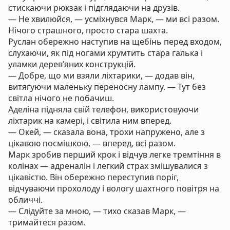
стискаючи рюкзак і підглядаючи на друзів.
— Не хвилюйся, — усміхнувся Марк, — ми всі разом.
Нічого страшного, просто стара шахта.
Руслан обережно наступив на щебінь перед входом,
слухаючи, як під ногами хрумтить стара галька і
уламки дерев’яних конструкцій.
— Добре, що ми взяли ліхтарики, — додав він,
витягуючи маленьку переносну лампу. — Тут без
світла нічого не побачиш.
Аделіна підняла свій телефон, використовуючи
ліхтарик на камері, і світила ним вперед.
— Окей, — сказала вона, трохи напружено, але з
цікавою посмішкою, — вперед, всі разом.
Марк зробив перший крок і відчув легке тремтіння в
колінах — адреналін і легкий страх змішувалися з
цікавістю. Він обережно переступив поріг,
відчуваючи прохолоду і вологу шахтного повітря на
обличчі.
— Слідуйте за мною, — тихо сказав Марк, —
тримайтеся разом.