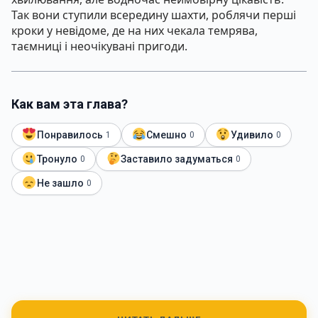
Так вони ступили всередину шахти, роблячи перші
кроки у невідоме, де на них чекала темрява,
таємниці і неочікувані пригоди.
Как вам эта глава?
Понравилось
Смешно
Удивило
1
0
0
Тронуло
Заставило задуматься
0
0
Не зашло
0