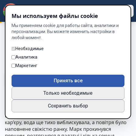
Dzen
Way
Мы используем файлы cookie
Мы применяем cookie для работы сайта, аналитики и
персонализации. Вы можете изменить настройки в
любой момент.
Метан
/
Глава 2. Покровська Шахта
Глава 2. Покровська Шахта
Необходимые
Аналитика
Глава 3 из 18
Маркетинг
A-
A+
Тема
Шрифт
Принять все
Только необходимые
Глава 2. Покровська Шахта
Сохранить выбор
Ранкове сонце лише почало повільно підійматися
над горизонтом, золоті промені лагідно торкалися
кар’єру, вода ще тихо виблискувала, а повітря було
наповнене свіжістю ранку. Марк прокинувся
першим, розтягнувся в палатці і кілька секунд