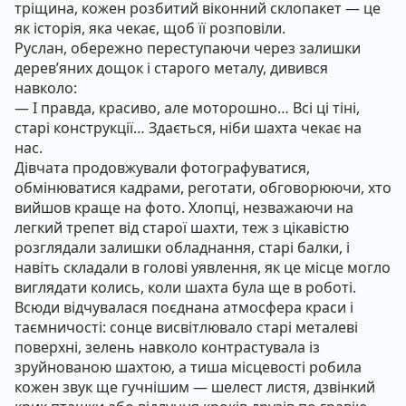
тріщина, кожен розбитий віконний склопакет — це
як історія, яка чекає, щоб її розповіли.
Руслан, обережно переступаючи через залишки
дерев’яних дощок і старого металу, дивився
навколо:
— І правда, красиво, але моторошно… Всі ці тіні,
старі конструкції… Здається, ніби шахта чекає на
нас.
Дівчата продовжували фотографуватися,
обмінюватися кадрами, реготати, обговорюючи, хто
вийшов краще на фото. Хлопці, незважаючи на
легкий трепет від старої шахти, теж з цікавістю
розглядали залишки обладнання, старі балки, і
навіть складали в голові уявлення, як це місце могло
виглядати колись, коли шахта була ще в роботі.
Всюди відчувалася поєднана атмосфера краси і
таємничості: сонце висвітлювало старі металеві
поверхні, зелень навколо контрастувала із
зруйнованою шахтою, а тиша місцевості робила
кожен звук ще гучнішим — шелест листя, дзвінкий