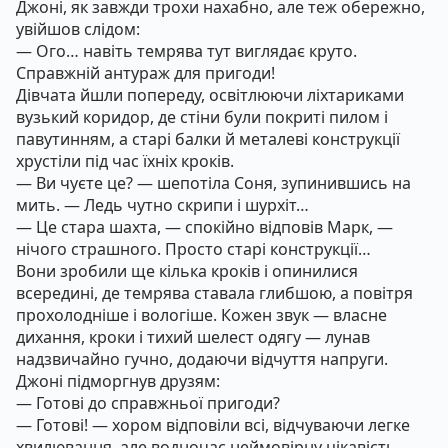
Джоні, як завжди трохи нахабно, але теж обережно,
увійшов слідом:
— Ого… навіть темрява тут виглядає круто.
Справжній антураж для пригоди!
Дівчата йшли попереду, освітлюючи ліхтариками
вузький коридор, де стіни були покриті пилом і
павутинням, а старі балки й металеві конструкції
хрустіли під час їхніх кроків.
— Ви чуєте це? — шепотіла Соня, зупинившись на
мить. — Ледь чутно скрипи і шурхіт…
— Це стара шахта, — спокійно відповів Марк, —
нічого страшного. Просто старі конструкції…
Вони зробили ще кілька кроків і опинилися
всередині, де темрява ставала глибшою, а повітря
прохолодніше і вологіше. Кожен звук — власне
дихання, кроки і тихий шелест одягу — лунав
надзвичайно гучно, додаючи відчуття напруги.
Джоні підморгнув друзям:
— Готові до справжньої пригоди?
— Готові! — хором відповіли всі, відчуваючи легке
хвилювання, але водночас неймовірну цікавість.