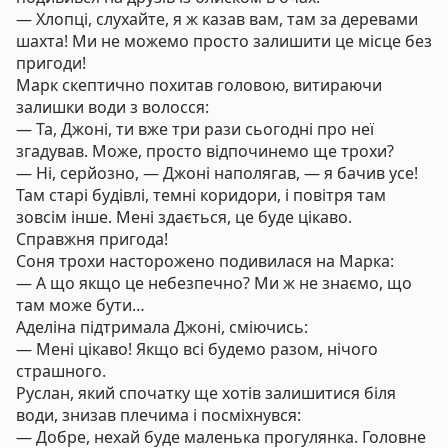
— Хлопці, слухайте, я ж казав вам, там за деревами
шахта! Ми не можемо просто залишити це місце без
пригоди!
Марк скептично похитав головою, витираючи
залишки води з волосся:
— Та, Джоні, ти вже три рази сьогодні про неї
згадував. Може, просто відпочинемо ще трохи?
— Ні, серйозно, — Джоні наполягав, — я бачив усе!
Там старі будівлі, темні коридори, і повітря там
зовсім інше. Мені здається, це буде цікаво.
Справжня пригода!
Соня трохи насторожено подивилася на Марка:
— А що якщо це небезпечно? Ми ж не знаємо, що
там може бути…
Аделіна підтримала Джоні, сміючись:
— Мені цікаво! Якщо всі будемо разом, нічого
страшного.
Руслан, який спочатку ще хотів залишитися біля
води, знизав плечима і посміхнувся:
— Добре, нехай буде маленька прогулянка. Головне