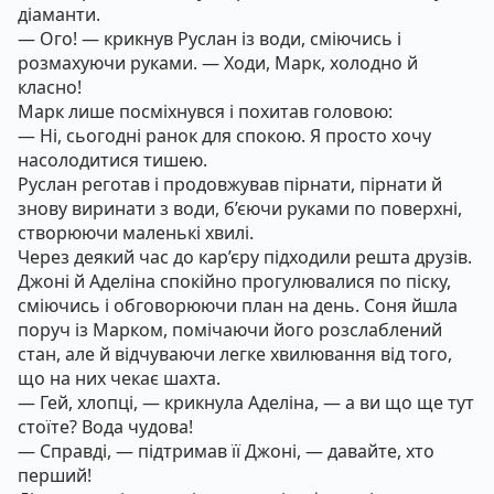
діаманти.
— Ого! — крикнув Руслан із води, сміючись і
розмахуючи руками. — Ходи, Марк, холодно й
класно!
Марк лише посміхнувся і похитав головою:
— Ні, сьогодні ранок для спокою. Я просто хочу
насолодитися тишею.
Руслан реготав і продовжував пірнати, пірнати й
знову виринати з води, б’єючи руками по поверхні,
створюючи маленькі хвилі.
Через деякий час до кар’єру підходили решта друзів.
Джоні й Аделіна спокійно прогулювалися по піску,
сміючись і обговорюючи план на день. Соня йшла
поруч із Марком, помічаючи його розслаблений
стан, але й відчуваючи легке хвилювання від того,
що на них чекає шахта.
— Гей, хлопці, — крикнула Аделіна, — а ви що ще тут
стоїте? Вода чудова!
— Справді, — підтримав її Джоні, — давайте, хто
перший!