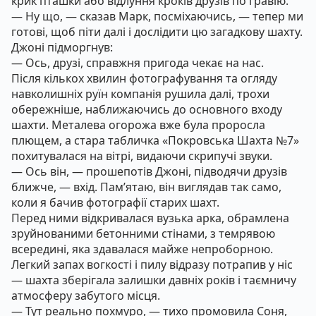
крик пташки або відлуння кроків друзів по гравію.
— Ну що, — сказав Марк, посміхаючись, — тепер ми
готові, щоб піти далі і дослідити цю загадкову шахту.
Джоні підморгнув:
— Ось, друзі, справжня пригода чекає на нас.
Після кількох хвилин фотографування та огляду
навколишніх руїн компанія рушила далі, трохи
обережніше, наближаючись до основного входу
шахти. Металева огорожа вже була проросла
плющем, а стара табличка «Покровська Шахта №7»
похитувалася на вітрі, видаючи скрипучі звуки.
— Ось він, — прошепотів Джоні, підводячи друзів
ближче, — вхід. Пам’ятаю, він виглядав так само,
коли я бачив фотографії старих шахт.
Перед ними відкривалася вузька арка, обрамлена
зруйнованими бетонними стінами, з темрявою
всередині, яка здавалася майже непроборною.
Легкий запах вогкості і пилу відразу потрапив у ніс
— шахта зберігала залишки давніх років і таємничу
атмосферу забутого місця.
— Тут реально похмуро, — тихо промовила Соня,