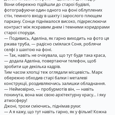
Вони обережно підійшли до старої будівлі,
фотографуючи один одного на фоні облуплених
стін, темного входу в шахту і зарослого плющем
паркану. Сонце піднімалося високо, підкреслюючи
контраст між яскравим днем і темними коридорами
старої споруди.
— Подивись, Аделіна, як гарно виходить на фото ця
ржава труба, — радісно сміялася Соня, роблячи
селфі з шахтою на фоні.
— Так, навіть не очікувала, що тут буде така краса,
— додала Аделіна, повертаючи телефон, щоб
зробити ще декілька кадрів.
Тим часом хлопці теж оглядали місцевість. Марк
обережно обходив старі балки і металеві
конструкції, роздивляючись залишки обладнання.
— Неймовірно, — пробурмотів він, — навіть
покинута, вона має свою архітектурну красу… і яку
атмосферу!
Джоні, трохи сміючись, піднімав руки:
— А я кажу, що тут навіть гарно, як у фільмі! Кожна