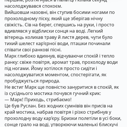
насолоджувався спокоєм.
Вийшовши назовні, він ступив босими ногами по
прохолодному піску, який ще зберігав нічну
свіжість. Сів на берег, спершись на руки, і просто
вдивлявся у відблиски сонця на воді. Легкий
вітерець колихав траву й листя дерев, чути було
тихий шелест кар’єрної води, пташки починали
співати свої ранкові пісні.
Марк глибоко вдихнув, відчуваючи спокій і тепло
ранку: свіже повітря, аромат трав, прохолоду води
під ногами. Йому хотілося просто сидіти і
насолоджуватися моментом, спостерігати, як
пробуджується природа.
Не встиг Марк ще повністю зануритися в спокій, як
із сусіднього мостика почувся гучний крик:
— Марк! Приходь, стрибаємо!
Це був Руслан. Без жодних сумнівів він присів на
край мостика, набрав повітря і різко стрибнув у
прохолодну воду кар’єру. Бризки полетіли в усі боки,
сонце грало на воді, утворюючи маленькі блискучі