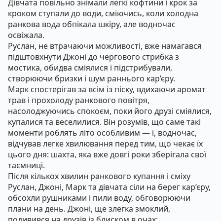
Дівчата повільно знімали легкі кофтини і крок за
кроком ступали до води, сміючись, коли холодна
ранкова вода обпікала шкіру, але водночас
освіжала.
Руслан, не втрачаючи можливості, вже намагався
підштовхнути Джоні до чергового стрибка з
мостика, обидва сміялися і підстрибували,
створюючи бризки і шум раннього кар’єру.
Марк спостерігав за всім із піску, вдихаючи аромат
трав і прохолоду ранкового повітря,
насолоджуючись спокоєм, поки його друзі сміялися,
купалися та веселилися. Він розумів, що саме такі
моменти роблять літо особливим — і, водночас,
відчував легке хвилювання перед тим, що чекає їх
цього дня: шахта, яка вже довгі роки зберігала свої
таємниці.
Після кількох хвилин ранкового купання і сміху
Руслан, Джоні, Марк та дівчата сіли на берег кар’єру,
обсохли рушниками і пили воду, обговорюючи
плани на день. Джоні, ще злегка змоклий,
подивився на друзів із блиском в очах: