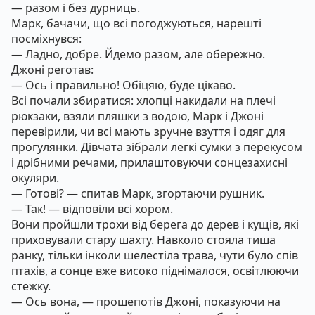
— разом і без дурниць.
Марк, бачачи, що всі погоджуються, нарешті
посміхнувся:
— Ладно, добре. Йдемо разом, але обережно.
Джоні реготав:
— Ось і правильно! Обіцяю, буде цікаво.
Всі почали збиратися: хлопці накидали на плечі
рюкзаки, взяли пляшки з водою, Марк і Джоні
перевірили, чи всі мають зручне взуття і одяг для
прогулянки. Дівчата зібрали легкі сумки з перекусом
і дрібними речами, прилаштовуючи сонцезахисні
окуляри.
— Готові? — спитав Марк, згортаючи рушник.
— Так! — відповіли всі хором.
Вони пройшли трохи від берега до дерев і кущів, які
приховували стару шахту. Навколо стояла тиша
ранку, тільки інколи шелестіла трава, чути було спів
птахів, а сонце вже високо піднімалося, освітлюючи
стежку.
— Ось вона, — прошепотів Джоні, показуючи на