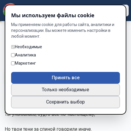
Dzen
Way
Мы используем файлы cookie
Мы применяем cookie для работы сайта, аналитики и
персонализации. Вы можете изменить настройки в
любой момент.
Между строк
/
доверие горит тише, чем ложь.
доверие горит тише, чем ложь.
Необходимые
Аналитика
Глава 1 из 1
Маркетинг
A-
A+
Тема
Шрифт
Принять все
Только необходимые
между строк
Сохранить выбор
Ты улыбалась, будто всё по-настоящему,
Но твои тени за спиной говорили иначe.