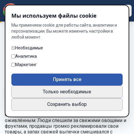
Dzen
Way
Мы используем файлы cookie
Мы применяем cookie для работы сайта, аналитики и
персонализации. Вы можете изменить настройки в
любой момент.
Мгновения любви
/
Рассказ 9: «Случай на фермерском
рынке»
Необходимые
Рассказ 9: «Случай на
Аналитика
фермерском рынке»
Маркетинг
Глава 9 из 10
Принять все
Только необходимые
A-
A+
Тема
Шрифт
Сохранить выбор
Субботнее утро на рынке было особенно
оживлённым. Люди спешили за свежими овощами и
фруктами, продавцы громко рекламировали свои
товары, а запах свежей выпечки смешивался с