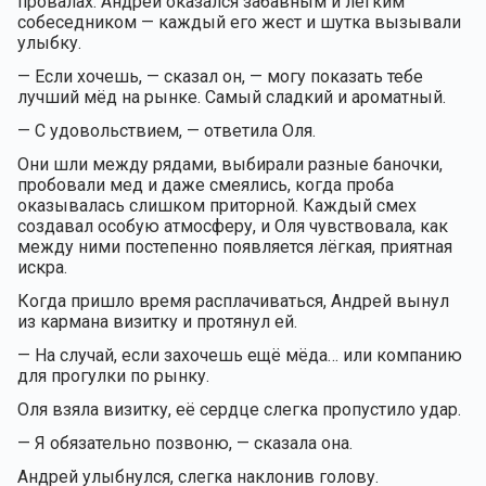
провалах. Андрей оказался забавным и лёгким
собеседником — каждый его жест и шутка вызывали
улыбку.
— Если хочешь, — сказал он, — могу показать тебе
лучший мёд на рынке. Самый сладкий и ароматный.
— С удовольствием, — ответила Оля.
Они шли между рядами, выбирали разные баночки,
пробовали мед и даже смеялись, когда проба
оказывалась слишком приторной. Каждый смех
создавал особую атмосферу, и Оля чувствовала, как
между ними постепенно появляется лёгкая, приятная
искра.
Когда пришло время расплачиваться, Андрей вынул
из кармана визитку и протянул ей.
— На случай, если захочешь ещё мёда… или компанию
для прогулки по рынку.
Оля взяла визитку, её сердце слегка пропустило удар.
— Я обязательно позвоню, — сказала она.
Андрей улыбнулся, слегка наклонив голову.