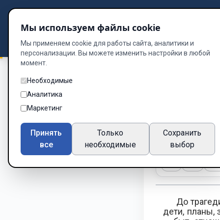
Подбор книг
Мы используем файлы cookie
Dzen
Way
Библиотека
Мы применяем cookie для работы сайта, аналитики и
персонализации. Вы можете изменить настройки в любой
момент.
Необходимые
Мой Данил. Посвя
Аналитика
Кто я по
Маркетинг
Глава 15 из 22
Принять
Только
Сохранить
все
необходимые
выбор
A-
A+
Те
До трагед
дети, планы,