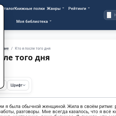
Каталог
Книжные полки
Жанры
Рейтинги
Моя библиотека
щение
/
Кто я после того дня
сле того дня
ма
Шрифт
ии я была обычной женщиной. Жила в своём ритме: р
 заботы, разговоры. Мне всегда казалось, что я всё 