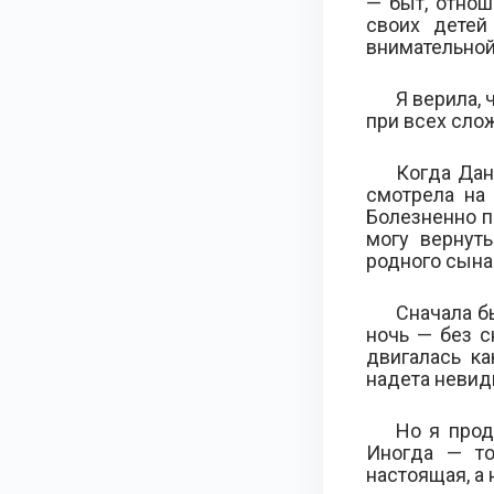
— быт, отнош
своих детей
внимательной
Я верила, 
при всех слож
Когда Дан
смотрела на 
Болезненно по
могу вернут
родного сына.
Сначала б
ночь — без с
двигалась ка
надета невид
Но я прод
Иногда — то
настоящая, а 