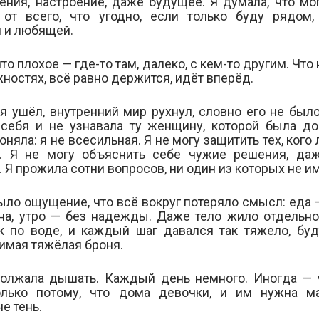
ения, настроение, даже будущее. Я думала, что мо
 от всего, что угодно, если только буду рядом,
 и любящей.
что плохое — где-то там, далеко, с кем-то другим. Что
ностях, всё равно держится, идёт вперёд.
я ушёл, внутренний мир рухнул, словно его не было
себя и не узнавала ту женщину, которой была до
няла: я не всесильная. Я не могу защитить тех, кого
ь. Я не могу объяснить себе чужие решения, да
 Я прожила сотни вопросов, ни один из которых не им
ыло ощущение, что всё вокруг потеряло смысл: еда —
на, утро — без надежды. Даже тело жило отдельно
к по воде, и каждый шаг давался так тяжело, бу
имая тяжёлая броня.
олжала дышать. Каждый день немного. Иногда — ч
лько потому, что дома девочки, и им нужна ма
не тень.