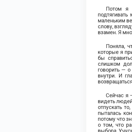
Потом я 
подтягивать 
маленьким ве
слову, взгляд
взамен. Я мно
Поняла, ч
которые я пр
бы справить
слишком дол
говорить — о 
внутри. И гл
возвращаться
Сейчас я 
видеть людей
отпускать то
пыталась кон
потому что з
о том, что р
выбора. Учусь