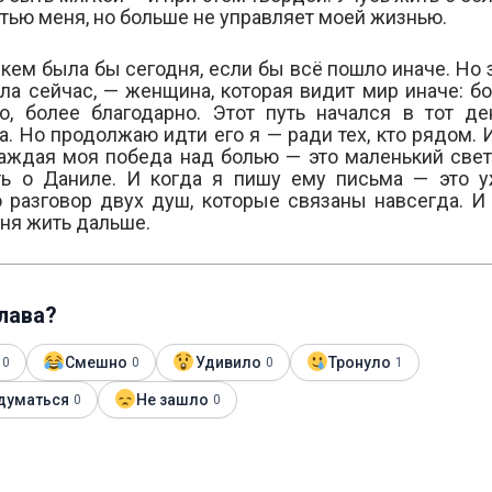
стью меня, но больше не управляет моей жизнью.
 кем была бы сегодня, если бы всё пошло иначе. Но з
ала сейчас, — женщина, которая видит мир иначе: бо
о, более благодарно. Этот путь начался в тот де
а. Но продолжаю идти его я — ради тех, кто рядом. И
аждая моя победа над болью — это маленький свет
ть о Даниле. И когда я пишу ему письма — это у
о разговор двух душ, которые связаны навсегда. И
еня жить дальше.
глава?
Смешно
Удивило
Тронуло
0
0
0
1
думаться
Не зашло
0
0