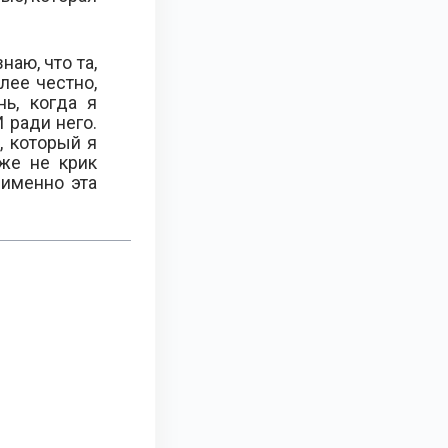
наю, что та,
лее честно,
нь, когда я
 ради него.
, который я
же не крик
 именно эта