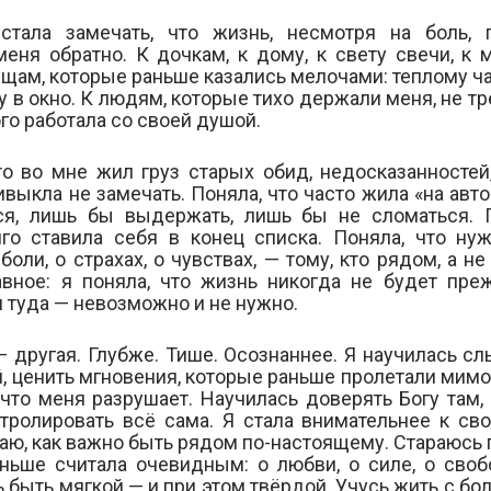
стала замечать, что жизнь, несмотря на боль, 
меня обратно. К дочкам, к дому, к свету свечи, к 
щам, которые раньше казались мелочами: теплому ч
у в окно. К людям, которые тихо держали меня, не т
го работала со своей душой.
то во мне жил груз старых обид, недосказанностей,
ивыкла не замечать. Поняла, что часто жила «на авто
ся, лишь бы выдержать, лишь бы не сломаться. П
го ставила себя в конец списка. Поняла, что нуж
боли, о страхах, о чувствах, — тому, кто рядом, а н
авное: я поняла, что жизнь никогда не будет пре
 туда — невозможно и не нужно.
— другая. Глубже. Тише. Осознаннее. Я научилась сл
, ценить мгновения, которые раньше пролетали мимо
, что меня разрушает. Научилась доверять Богу там,
тролировать всё сама. Я стала внимательнее к св
наю, как важно быть рядом по-настоящему. Стараюсь 
аньше считала очевидным: о любви, о силе, о своб
 быть мягкой — и при этом твёрдой. Учусь жить с бо