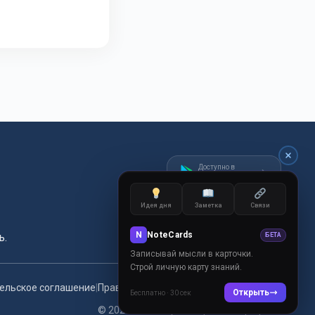
Доступно в
Google Play
Идея дня
Заметка
Связи
N
NoteCards
ь.
БЕТА
Записывай мысли в карточки.
Строй личную карту знаний.
ельское соглашение
|
Правила сообщества
|
Связаться с нами
Открыть
Бесплатно · 30 сек
© 2026 DzenWay. Все права защищены.