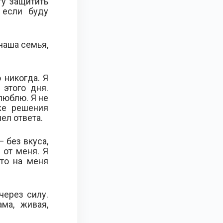
гу защитить
 если буду
 наша семья,
 никогда. Я
 этого дня.
 люблю. Я не
же решения
ел ответа.
 без вкуса,
 от меня. Я
дто на меня
ерез силу.
ма, живая,