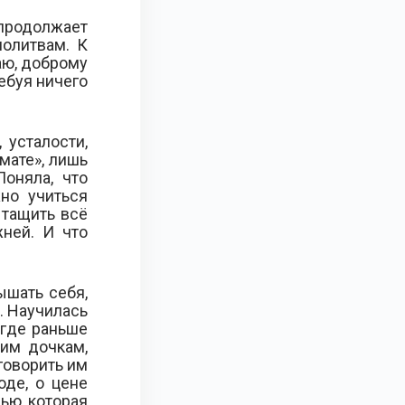
продолжает
молитвам. К
аю, доброму
ребуя ничего
 усталости,
мате», лишь
оняла, что
но учиться
е тащить всё
жней. И что
ышать себя,
. Научилась
 где раньше
оим дочкам,
говорить им
оде, о цене
лью, которая