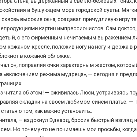
ора Стена, выдержанный в светло-бежевых тонах, к
окойствия в бушующем море городской суеты. Мягки
сквозь высокие окна, создавал причудливую игру тен
епродукциями картин импрессионистов. Сам доктор, 
детый, с его фирменным нечитаемым выражением ли
м кожаном кресле, положив ногу на ногу и держа в р
локнот в кожаной обложке.
чал он, поправляя очки характерным жестом, которы
а «включением режима мудреца», — сегодня я предл
границах.
аз читала об этом! — оживилась Люси, устраиваясь по
правляя складки на своем любимом синем платье. — 
статья о том, как важно установить…
итала, — вздохнул Эдвард, бросив быстрый взгляд н
всем. Но почему-то не понимаешь мои просьбы, когда