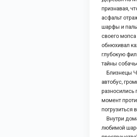
признавая, чт
асфальт отра
шарфы и паль
своего мопса
обнюхивал ка
глубокую фил
тайны собачь
Близнецы Чен
автобус, гро
разносились п
момент проти
погрузиться 
Внутри дома 
любимой шарф
пространства”