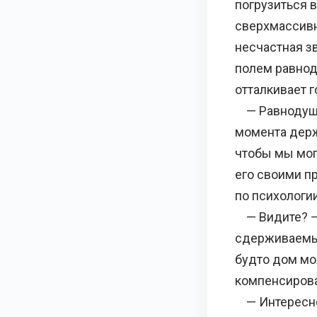
погрузиться 
сверхмассивн
несчастная з
полем равнод
отталкивает 
— Равнодушия
момента держа
чтобы мы мог
его своими п
по психологи
— Видите? — 
сдерживаемых
будто дом мо
компенсирова
— Интересно,