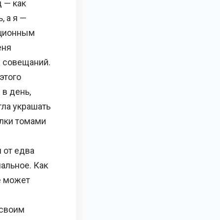
 — как
, а я —
ационным
еня
х совещаний.
этого
 в день,
гла украшать
лки томами
 от едва
альное. Как
е может
 своим