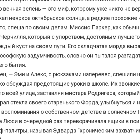
о вечная зелень — это миф, которому уже никто не в
жал неяркое октябрьское солнце, а редкие прохожие 
то, спеша по своим делам. Миссис Паркер, как обычн
 Черчилля, который с упорством, достойным лучшего
ждый куст на своем пути. Его складчатая морда выр
ософскую задумчивость, словно он пытался разгада
его бытия.
, — Эми и Алекс, с рюкзаками наперевес, спешили 
мко обсуждая предстоящие уроки в школе. Их звонкие
о всей улице, заставляя мистера Родригеса, который 
рал стекла своего старенького Форда, улыбнуться и 
в воспоминания о собственном детстве в солнечном 
Люси в очередной раз переворачивала ящики в пои
-палитры, называя Эдварда “хроническим захватчи
.