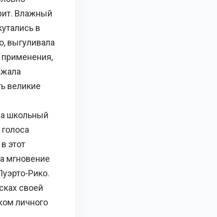
ерит. Влажный
кутались в
о, выгуливала
 применения,
ажала
ть великие
на школьный
 голоса
в этот
на мгновение
Пуэрто-Рико.
сках своей
ком личного