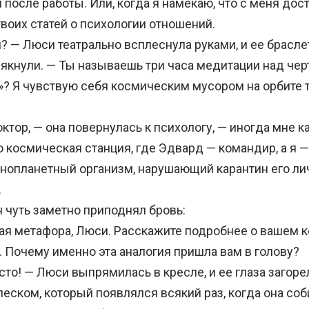
 после работы. Или, когда я намекаю, что с меня дос
воих статей о психологии отношений.
 — Люси театрально всплеснула руками, и ее брасл
якнули. — Ты называешь три часа медитации над че
»? Я чувствую себя космическим мусором на орбите 
тор, — она повернулась к психологу, — иногда мне ка
о космическая станция, где Эдвард — командир, а я —
нопланетный организм, нарушающий карантин его ли
.
чуть заметно приподнял бровь:
 метафора, Люси. Расскажите подробнее о вашем 
. Почему именно эта аналогия пришла вам в голову?
то! — Люси выпрямилась в кресле, и ее глаза загоре
еском, который появлялся всякий раз, когда она со