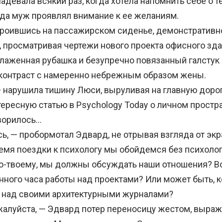
адевала всякий раз, когда хотела напомнить себе о т
гда муж проявлял внимание к ее желаниям.
оившись на пассажирском сиденье, демонстративно
, просматривая чертежи нового проекта офисного зда
лаженная рубашка и безупречно повязанный галстук
контраст с намеренно небрежным образом жены.
нарушила тишину Люси, выруливая на главную дорогу
тересную статью в Psychology Today о личном простр
оворилось…
ь, — пробормотал Эдвард, не отрывая взгляда от экр
ремя поездки к психологу мы обойдемся без психоло
о-твоему, мы должны обсуждать наши отношения? В
нного часа работы над проектами? Или может быть, к
 над своими архитектурными журналами?
алуйста, — Эдвард потер переносицу жестом, выр