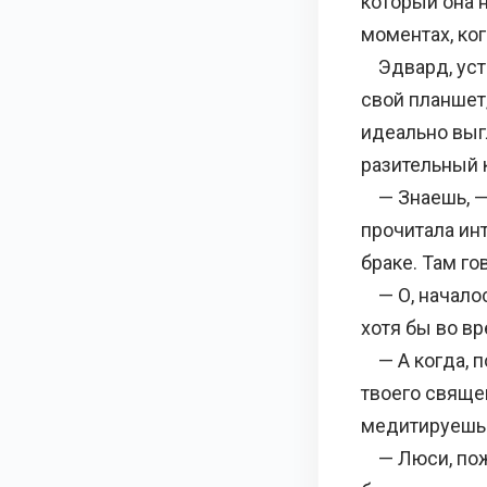
который она н
моментах, ко
Эдвард, устр
свой планшет
идеально выг
разительный 
— Знаешь, — 
прочитала ин
браке. Там г
— О, началос
хотя бы во в
— А когда, п
твоего свяще
медитируешь
— Люси, пож