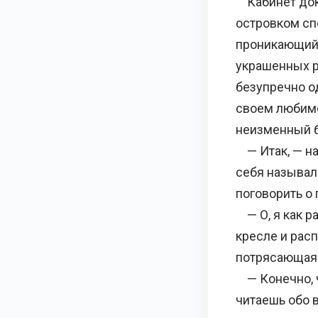
Кабинет докт
островком сп
проникающий 
украшенных р
безупречно о
своем любимо
неизменный б
— Итак, — на
себя называл
поговорить о 
— О, я как р
кресле и рас
потрясающая 
— Конечно, ч
читаешь обо 