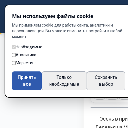
Подбор книг
Мы используем файлы cookie
Dzen
Way
Библиотека
Мы применяем cookie для работы сайта, аналитики и
персонализации. Вы можете изменить настройки в любой
момент.
Необходимые
Навсегда вместе: 1
Аналитика
Невиди
Маркетинг
Глава 7 из 12
Принять
Только
Сохранить
все
необходимые
выбор
A-
A+
Те
Осень в приг
Деревья на М