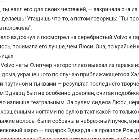
ты взял его для своих чертежей, — закричала она из
 делаешь! Утащишь что-то, а потом говоришь: “Ты про
а положила”.
о вздохнул и посмотрел на серебристый Volvo в га
ось, понимала его лучше, чем Люси. Она, по крайней 
аницах.
Volvo четы Флетчер неторопливо выехал из гаража и
 дома, украшенного по случаю приближающегося Хэ
й паутиной и тыквами — результат последнего творч
м Эдвард был не особенно доволен, считая подобно
во излишне театральным. За рулем сидела Люси, нер
акрашенными ногтями по рулю в такт какой-то тольк
рыжие волосы были собраны в небрежный пучок, а н
елковый шарф — подарок Эдварда на прошлое Рожде