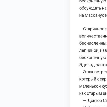
бесконечную 
обсуждать на
на Массачусе
Старинное зд
величественн
бесчисленных
лепниной, нав
бесконечную 
Эдвард часто
Этаж встрети
который секр
маленькой ку
как старым зн
— Доктор Ст