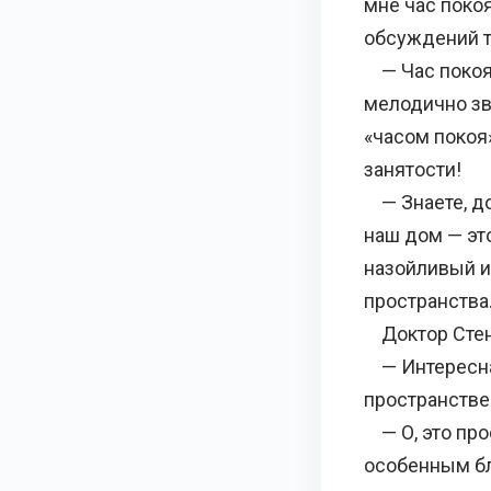
мне час покоя
обсуждений т
— Час покоя?
мелодично зв
«часом покоя
занятости!
— Знаете, док
наш дом — эт
назойливый и
пространства
Доктор Стен 
— Интересная
пространстве
— О, это прос
особенным бл