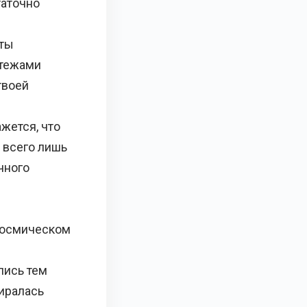
таточно
еты
ртежами
твоей
жется, что
 всего лишь
чного
космическом
лись тем
биралась