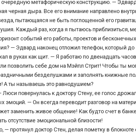
в очередную метафорическую конструкцию. — Эдвард
ая черная дыра. Все его внимание направлено внутрь
везда, пытающаяся не быть поглощенной его гравит
ушия. Каждый раз, когда я пытаюсь приблизиться, м
горизонт событий его работы, проектов и бесконечны
? — Эдвард наконец отложил телефон, который до 
л в руках как щит. — Я работаю по двенадцать часов
ли позволить себе дом на Мэйпл Стрит! Чтобы ты мо
раздничными безделушками и заполнять книжные по
и! А ты называешь это равнодушием?
Люси повернулась к доктору Стену, ее голос дрожал
 эмоций. — Он всегда переводит разговор на матери
жет заменить живое общение! Как будто счет в банк
ть отсутствие эмоциональной близости!
 — протянул доктор Стен, делая пометку в блокноте