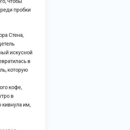
го, чтобы
среди пробки
ра Стена,
детель
ный искусной
евратилась в
ль, которую
го кофе,
утро в
 кивнула им,