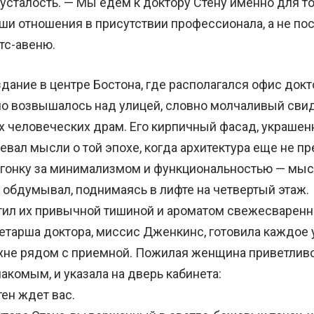
усталость. — Мы едем к доктору Стену именно для то
ши отношения в присутствии профессионала, а не по
тс-авеню.
ание в центре Бостона, где располагался офис докто
о возвышалось над улицей, словно молчаливый сви
 человеческих драм. Его кирпичный фасад, украшен
евал мысли о той эпохе, когда архитектура еще не пр
гонку за минимализмом и функциональностью — мыс
 обдумывал, поднимаясь в лифте на четвертый этаж.
л их привычной тишиной и ароматом свежесваренно
етарша доктора, миссис Дженкинс, готовила каждое 
хне рядом с приемной. Пожилая женщина приветливо
акомым, и указала на дверь кабинета:
ен ждет вас.