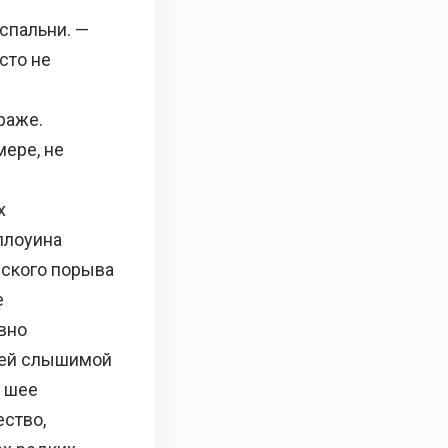
 спальни. —
сто не
раже.
мере, не
х
ллоуина
еского порыва
е
вно
о ей слышимой
а шее
ство,