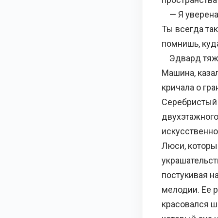
— Я уверена, 
Ты всегда так
помнишь, куд
Эдвард тяжел
Машина, казал
кричала о гр
Серебристый 
двухэтажного
искусственно
Люси, которы
украшательст
постукивая н
мелодии. Ее 
красовался ш