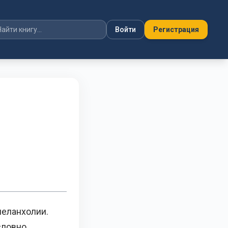
Войти
Регистрация
меланхолии.
словно