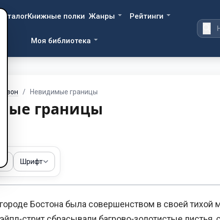
Каталог
Книжные полки
Жанры
Рейтинги
Моя библиотека
 сезон
/
Невидимые границы
мые границы
ма
Шрифт
ороде Бостона была совершенством в своей тихой 
эйпл-стрит сбрасывали багрово-золотистые листья, 