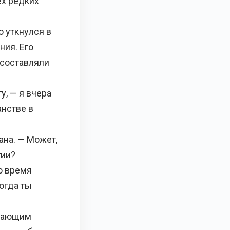
ех редких
 уткнулся в
ния. Его
 составляли
, — я вчера
анстве в
ана. — Может,
гии?
о время
огда ты
ажающим