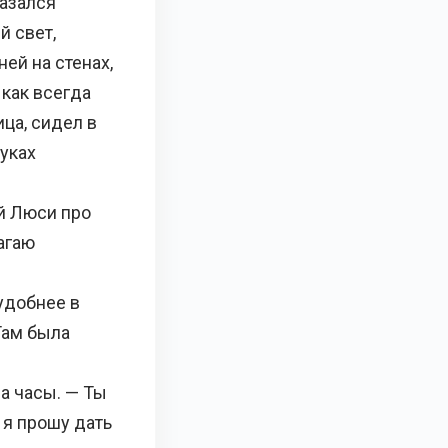
азался
й свет,
ей на стенах,
как всегда
ца, сидел в
уках
й Люси про
агаю
удобнее в
Там была
а часы. — Ты
 я прошу дать